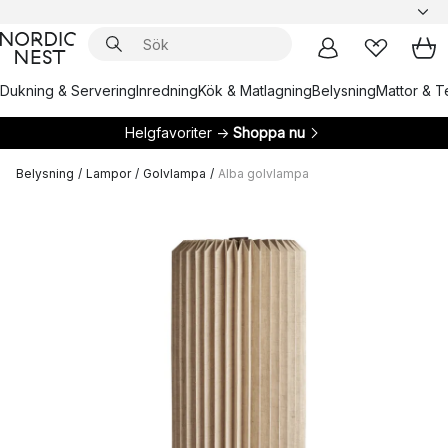
Dukning & Servering
Inredning
Kök & Matlagning
Belysning
Mattor & Te
Helgfavoriter →
Shoppa nu
Belysning
/
Lampor
/
Golvlampa
/
Alba golvlampa