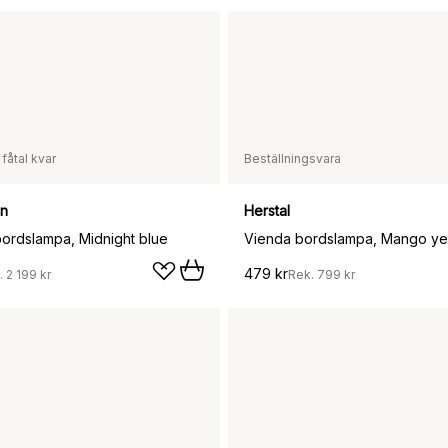
 fåtal kvar
Beställningsvara
en
Herstal
bordslampa, Midnight blue
Vienda bordslampa, Mango ye
479 kr
.
2 199 kr
Rek.
799 kr