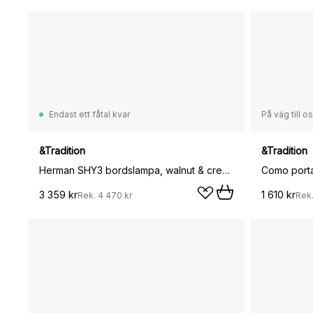
Endast ett fåtal kvar
På väg till o
&Tradition
&Tradition
Herman SHY3 bordslampa, walnut & cream marble, textilsladd
3 359 kr
1 610 kr
Rek.
4 470 kr
Rek