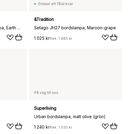
Endast ett fåtal kvar
&Tradition
Rumee 220 portabel bordslampa, Earth Grey
Setago JH27 bordslampa, Maroon-grape
1 025 kr
Rek.
1 485 kr
På väg till oss
Superliving
Urban bordslampa, matt olive (grön)
1 240 kr
Rek.
1 550 kr