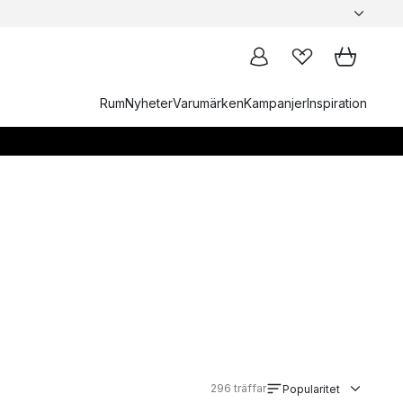
Rum
Nyheter
Varumärken
Kampanjer
Inspiration
296
träffar
Popularitet