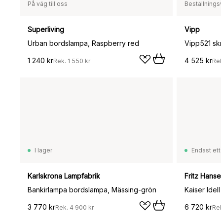
På väg till oss
Beställnings
Superliving
Vipp
Urban bordslampa, Raspberry red
Vipp521 sk
1 240 kr
4 525 kr
Rek.
1 550 kr
Re
I lager
Endast ett
Karlskrona Lampfabrik
Fritz Hans
Bankirlampa bordslampa, Mässing-grön
3 770 kr
6 720 kr
Rek.
4 900 kr
Re