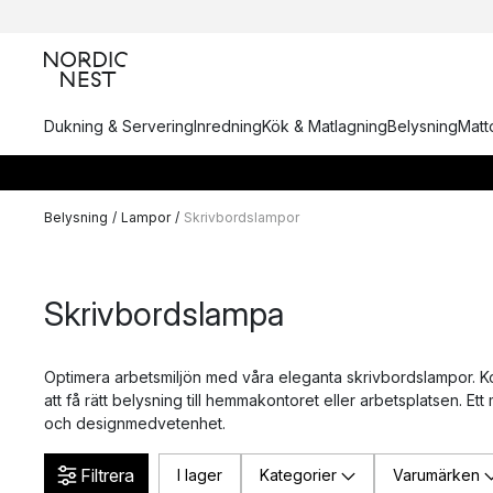
Dukning & Servering
Inredning
Kök & Matlagning
Belysning
Matto
Belysning
/
Lampor
/
Skrivbordslampor
Skrivbordslampa
Optimera arbetsmiljön med våra eleganta skrivbordslampor. Ko
att få rätt belysning till hemmakontoret eller arbetsplatsen. Et
och designmedvetenhet.
Filtrera
I lager
Kategorier
Varumärken