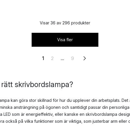
Visar 36 av 296 produkter
Visa fler
1
2
...
9
g rätt skrivbordslampa?
slampa kan göra stor skillnad för hur du upplever din arbetsplats. Det ä
tt minska ansträngning på ögonen och samtidigt passar din personliga st
 LED som är energieffektiv, eller kanske en skrivbordslampa desig
a också på vilka funktioner som är viktiga, som justerbar arm eller d