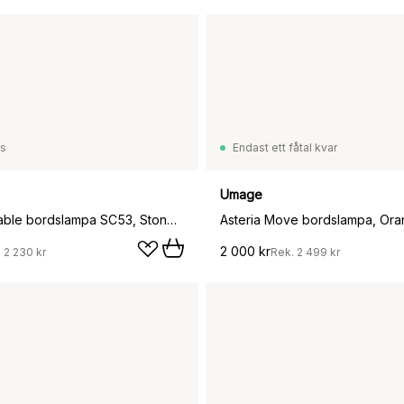
ss
Endast ett fåtal kvar
Umage
Como portable bordslampa SC53, Stone blue
Asteria Move bordslampa, Or
2 000 kr
.
2 230 kr
Rek.
2 499 kr