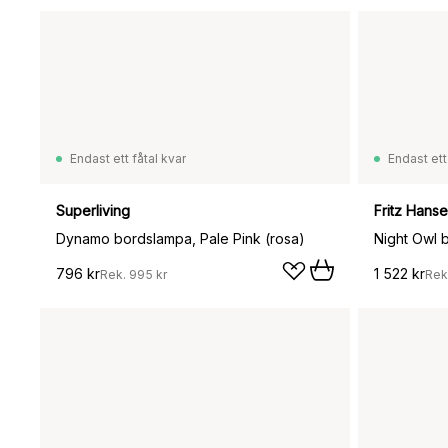
Endast ett fåtal kvar
Endast ett
Superliving
Fritz Hans
Dynamo bordslampa, Pale Pink (rosa)
Night Owl 
796 kr
1 522 kr
Rek.
995 kr
Rek