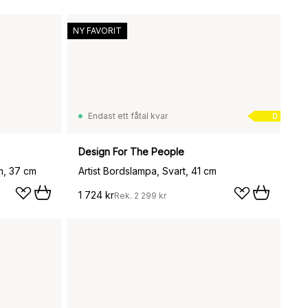
NY FAVORIT
Endast ett fåtal kvar
D
Design For The People
m, 37 cm
Artist Bordslampa, Svart, 41 cm
1 724 kr
Rek.
2 299 kr