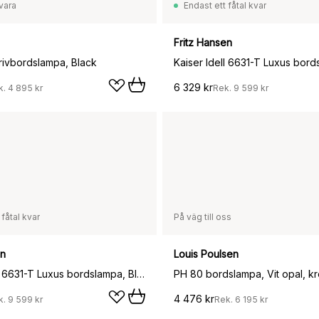
vara
Endast ett fåtal kvar
Fritz Hansen
rivbordslampa, Black
6 329 kr
k.
4 895 kr
Rek.
9 599 kr
 fåtal kvar
På väg till oss
en
Louis Poulsen
Kaiser Idell 6631-T Luxus bordslampa, Black
PH 80 bordslampa, Vit opal, k
4 476 kr
k.
9 599 kr
Rek.
6 195 kr