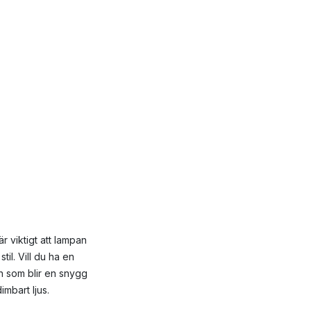
r viktigt att lampan
il. Vill du ha en
n som blir en snygg
imbart ljus.