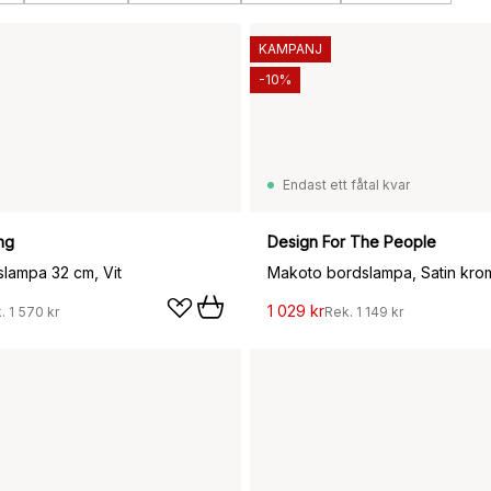
KAMPANJ
-10%
Endast ett fåtal kvar
ng
Design For The People
lampa 32 cm, Vit
Makoto bordslampa, Satin kro
1 029 kr
k.
1 570 kr
Rek.
1 149 kr