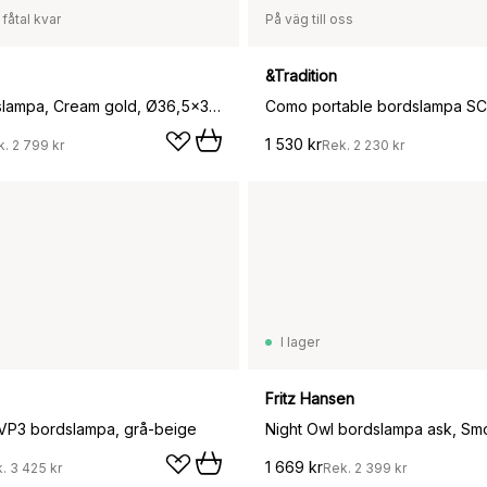
 fåtal kvar
På väg till oss
&Tradition
Taite bordslampa, Cream gold, Ø36,5x31 cm
1 530 kr
k.
2 799 kr
Rek.
2 230 kr
I lager
Fritz Hansen
VP3 bordslampa, grå-beige
Night Owl bordslampa ask, Sm
1 669 kr
k.
3 425 kr
Rek.
2 399 kr