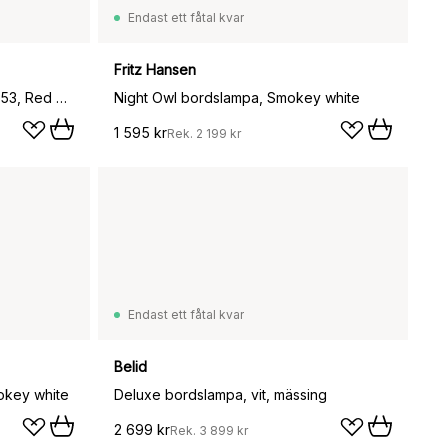
Endast ett fåtal kvar
Fritz Hansen
Como portable bordslampa SC53, Red brown
Night Owl bordslampa, Smokey white
1 595 kr
Rek.
2 199 kr
Endast ett fåtal kvar
Belid
okey white
Deluxe bordslampa, vit, mässing
2 699 kr
Rek.
3 899 kr