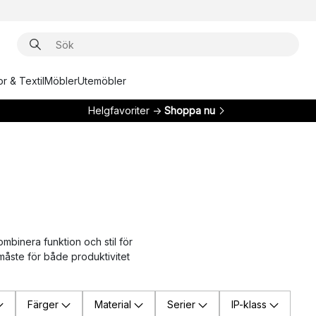
r & Textil
Möbler
Utemöbler
Helgfavoriter →
Shoppa nu
mbinera funktion och stil för
t måste för både produktivitet
Färger
Material
Serier
IP-klass