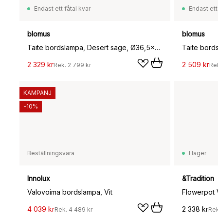
Endast ett fåtal kvar
Endast ett
blomus
blomus
Taite bordslampa, Desert sage, Ø36,5x31 cm
2 329 kr
2 509 kr
Rek.
2 799 kr
Re
KAMPANJ
-10%
Beställningsvara
I lager
Innolux
&Tradition
Valovoima bordslampa, Vit
Flowerpot 
4 039 kr
2 338 kr
Rek.
4 489 kr
Re