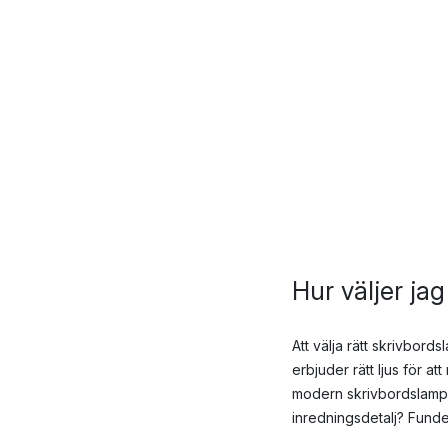
Hur väljer ja
Att välja rätt skrivbord
erbjuder rätt ljus för a
modern skrivbordslampa
inredningsdetalj? Funder