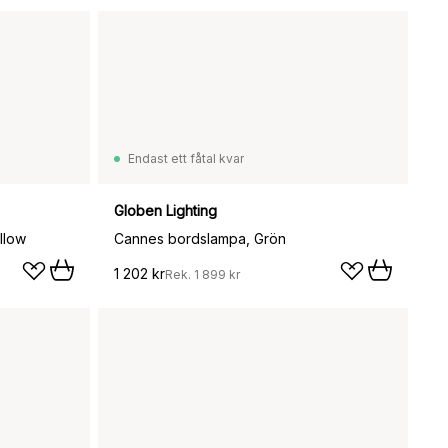
Endast ett fåtal kvar
Globen Lighting
llow
Cannes bordslampa, Grön
1 202 kr
Rek.
1 899 kr