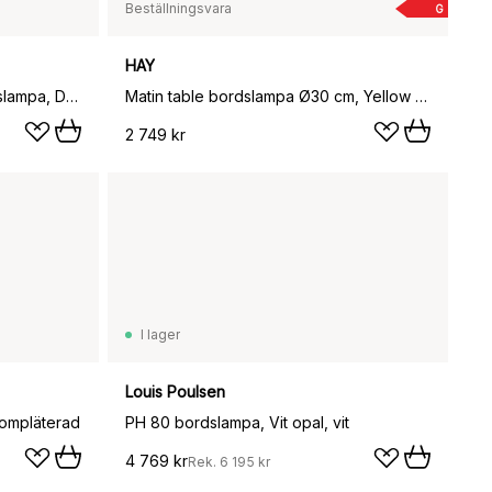
Beställningsvara
G
HAY
Kaiser Idell 6631-T Luxus bordslampa, Dark green
Matin table bordslampa Ø30 cm, Yellow shade
2 749 kr
I lager
Louis Poulsen
rompläterad
PH 80 bordslampa, Vit opal, vit
4 769 kr
Rek.
6 195 kr