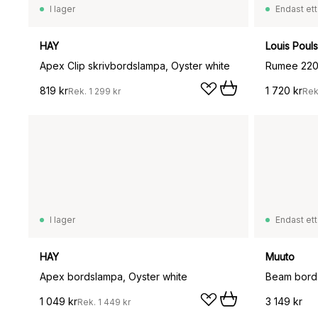
I lager
Endast ett
HAY
Louis Poul
Apex Clip skrivbordslampa, Oyster white
819 kr
1 720 kr
Rek.
1 299 kr
Rek
I lager
Endast ett
HAY
Muuto
Apex bordslampa, Oyster white
Beam bords
1 049 kr
3 149 kr
Rek.
1 449 kr