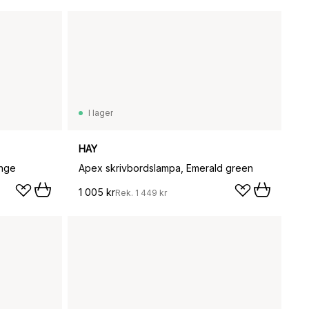
I lager
HAY
ange
Apex skrivbordslampa, Emerald green
1 005 kr
Rek.
1 449 kr