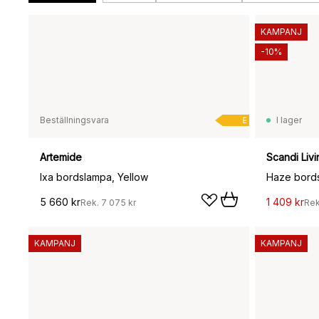
KAMPANJ
-10%
Beställningsvara
I lager
E
Artemide
Scandi Livi
Ixa bordslampa, Yellow
Haze bords
5 660 kr
1 409 kr
Rek.
7 075 kr
Re
KAMPANJ
KAMPANJ