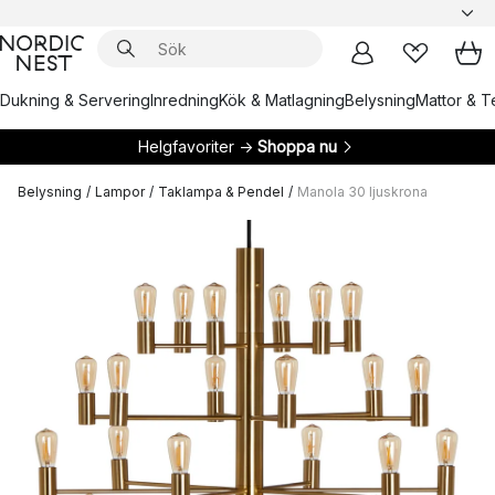
Dukning & Servering
Inredning
Kök & Matlagning
Belysning
Mattor & Te
Helgfavoriter →
Shoppa nu
Belysning
/
Lampor
/
Taklampa & Pendel
/
Manola 30 ljuskrona