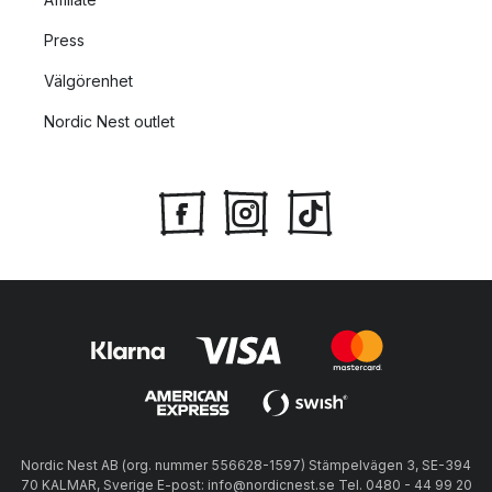
Press
Välgörenhet
Nordic Nest outlet
Nordic Nest AB (org. nummer 556628-1597) Stämpelvägen 3, SE-394
70 KALMAR, Sverige E-post: info@nordicnest.se Tel. 0480 - 44 99 20