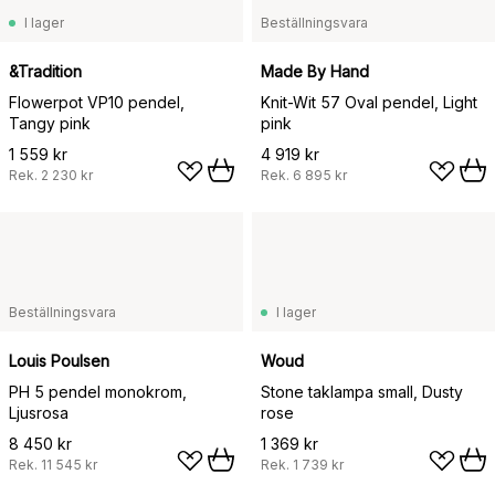
I lager
Beställningsvara
&Tradition
Made By Hand
Flowerpot VP10 pendel,
Knit-Wit 57 Oval pendel, Light
Tangy pink
pink
1 559 kr
4 919 kr
Rek.
2 230 kr
Rek.
6 895 kr
Beställningsvara
I lager
Louis Poulsen
Woud
PH 5 pendel monokrom,
Stone taklampa small, Dusty
Ljusrosa
rose
8 450 kr
1 369 kr
Rek.
11 545 kr
Rek.
1 739 kr