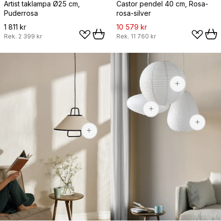
Artist taklampa Ø25 cm,
Castor pendel 40 cm, Rosa-
Puderrosa
rosa-silver
1 811 kr
10 579 kr
Rek.
2 399 kr
Rek.
11 760 kr
169 kr
169 kr
1 950 kr