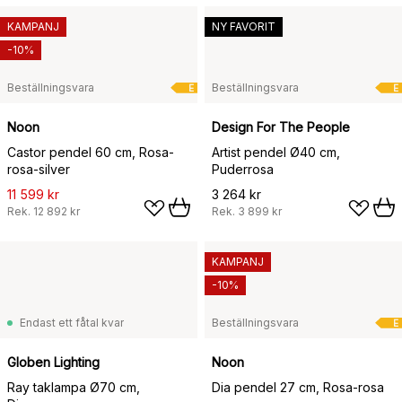
KAMPANJ
NY FAVORIT
-10%
Beställningsvara
Beställningsvara
E
E
Noon
Design For The People
Castor pendel 60 cm, Rosa-
Artist pendel Ø40 cm,
rosa-silver
Puderrosa
11 599 kr
3 264 kr
Rek.
12 892 kr
Rek.
3 899 kr
KAMPANJ
-10%
Endast ett fåtal kvar
Beställningsvara
E
Globen Lighting
Noon
Ray taklampa Ø70 cm,
Dia pendel 27 cm, Rosa-rosa