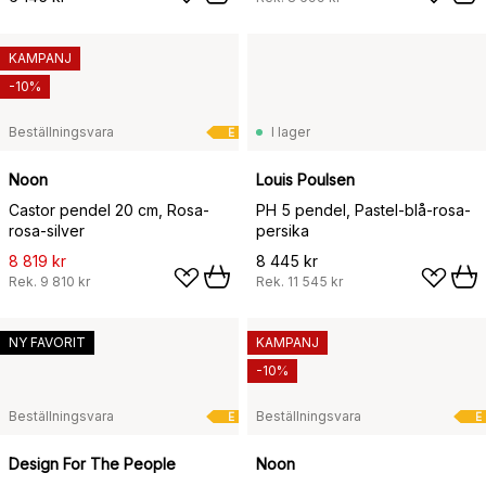
KAMPANJ
-10%
Beställningsvara
I lager
E
Noon
Louis Poulsen
Castor pendel 20 cm, Rosa-
PH 5 pendel, Pastel-blå-rosa-
rosa-silver
persika
8 819 kr
8 445 kr
Rek.
9 810 kr
Rek.
11 545 kr
NY FAVORIT
KAMPANJ
-10%
Beställningsvara
Beställningsvara
E
E
Design For The People
Noon