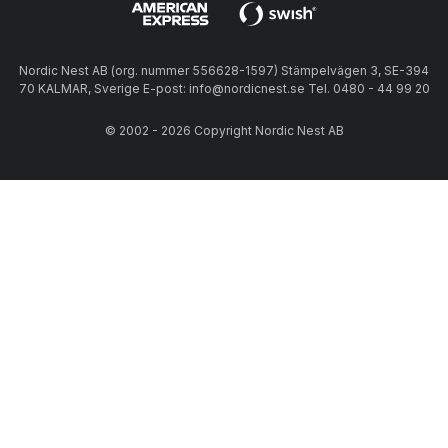
Nordic Nest AB (org. nummer 556628-1597) Stämpelvägen 3, SE-394
70 KALMAR, Sverige E-post: info@nordicnest.se Tel. 0480 - 44 99 20
© 2002 - 2026 Copyright Nordic Nest AB