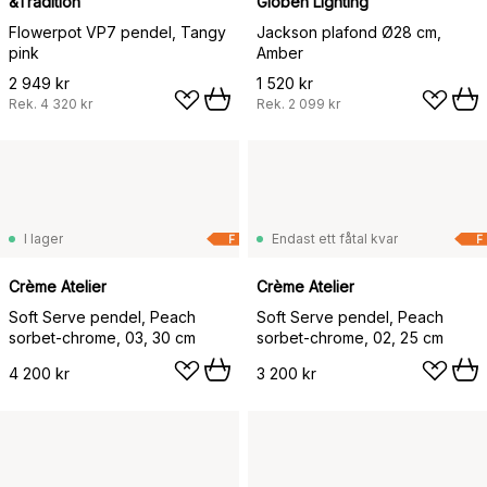
&Tradition
Globen Lighting
Flowerpot VP7 pendel, Tangy
Jackson plafond Ø28 cm,
pink
Amber
2 949 kr
1 520 kr
Rek.
4 320 kr
Rek.
2 099 kr
I lager
Endast ett fåtal kvar
F
F
Crème Atelier
Crème Atelier
Soft Serve pendel, Peach
Soft Serve pendel, Peach
sorbet-chrome, 03, 30 cm
sorbet-chrome, 02, 25 cm
4 200 kr
3 200 kr