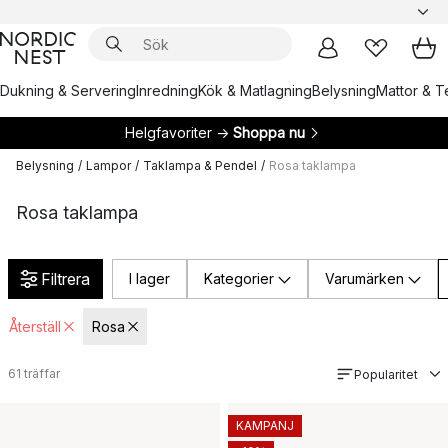
Dukning & Servering
Inredning
Kök & Matlagning
Belysning
Mattor & Te
Helgfavoriter →
Shoppa nu
Belysning
/
Lampor
/
Taklampa & Pendel
/
Rosa taklampa
Rosa taklampa
Filtrera
I lager
Kategorier
Varumärken
Återställ
Rosa
61
träffar
Popularitet
KAMPANJ