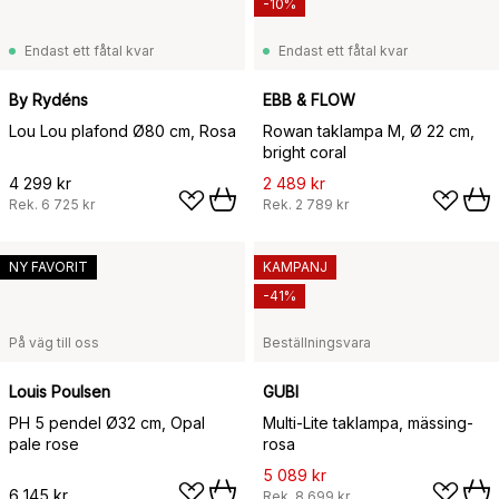
-10%
Endast ett fåtal kvar
Endast ett fåtal kvar
By Rydéns
EBB & FLOW
Lou Lou plafond Ø80 cm, Rosa
Rowan taklampa M, Ø 22 cm,
bright coral
4 299 kr
2 489 kr
Rek.
6 725 kr
Rek.
2 789 kr
NY FAVORIT
KAMPANJ
-41%
På väg till oss
Beställningsvara
Louis Poulsen
GUBI
PH 5 pendel Ø32 cm, Opal
Multi-Lite taklampa, mässing-
pale rose
rosa
5 089 kr
6 145 kr
Rek.
8 699 kr