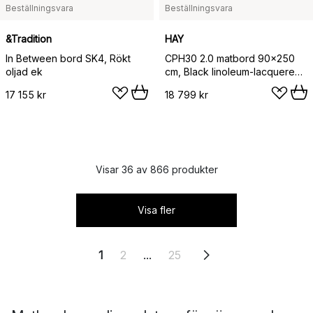
Beställningsvara
Beställningsvara
&Tradition
HAY
In Between bord SK4, Rökt
CPH30 2.0 matbord 90x250
oljad ek
cm, Black linoleum-lacquered
oak
17 155 kr
18 799 kr
Visar 36 av 866 produkter
Visa fler
1
2
...
25