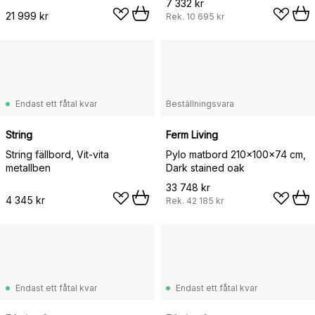
7 332 kr
21 999 kr
Rek.
10 695 kr
Endast ett fåtal kvar
Beställningsvara
String
Ferm Living
String fällbord, Vit-vita
Pylo matbord 210x100x74 cm,
metallben
Dark stained oak
33 748 kr
4 345 kr
Rek.
42 185 kr
Endast ett fåtal kvar
Endast ett fåtal kvar