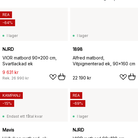
REA
-64%
I lager
I lager
NJRD
1898
VIOR matbord 90x200 cm,
Alfred matbord,
Svartlackad ek
Vitpigmenterad ek, 90x160 cm
9 631 kr
22 190 kr
Rek.
26 990 kr
KAMPANJ
REA
-15%
-69%
Endast ett fåtal kvar
I lager
Mavis
NJRD