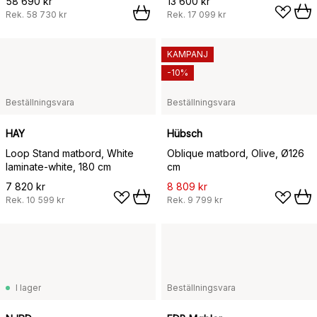
58 690 kr
13 600 kr
Rek.
58 730 kr
Rek.
17 099 kr
KAMPANJ
-10%
Beställningsvara
Beställningsvara
HAY
Hübsch
Loop Stand matbord, White
Oblique matbord, Olive, Ø126
laminate-white, 180 cm
cm
7 820 kr
8 809 kr
Rek.
10 599 kr
Rek.
9 799 kr
I lager
Beställningsvara