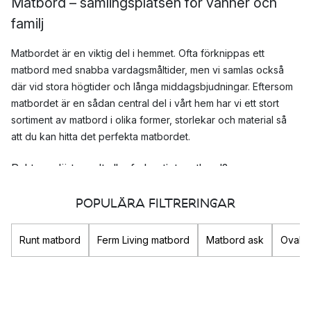
Matbord – samlingsplatsen för vänner och
familj
Matbordet är en viktig del i hemmet. Ofta förknippas ett
matbord med snabba vardagsmåltider, men vi samlas också
där vid stora högtider och långa middagsbjudningar. Eftersom
matbordet är en sådan central del i vårt hem har vi ett stort
sortiment av matbord i olika former, storlekar och material så
att du kan hitta det perfekta matbordet.
Rektangulärt, ovalt eller fyrkantigt matbord?
Det finns många olika former på matbord så det kan vara svårt
POPULÄRA FILTRERINGAR
att veta vilket som passar bäst in hos dig. Rektangulära
matbord kan vara lättare att möblera med om man vill få plats
Runt matbord
Ferm Living matbord
Matbord ask
Ovalt 
med många personer. Ovala och runda matbord behöver
oftast vara lite större om man vill få plats med samma antal
personer. Vi har alla dessa former på våra populära matbord i
trä från bland annat
&Tradition
.