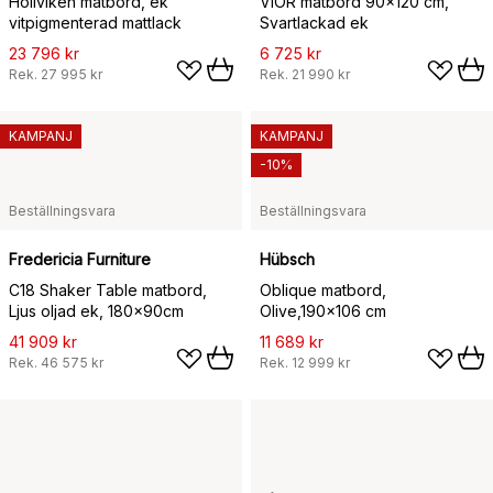
Höllviken matbord, ek
VIOR matbord 90x120 cm,
vitpigmenterad mattlack
Svartlackad ek
23 796 kr
6 725 kr
Rek.
27 995 kr
Rek.
21 990 kr
KAMPANJ
KAMPANJ
-10%
Beställningsvara
Beställningsvara
Fredericia Furniture
Hübsch
C18 Shaker Table matbord,
Oblique matbord,
Ljus oljad ek, 180x90cm
Olive,190x106 cm
41 909 kr
11 689 kr
Rek.
46 575 kr
Rek.
12 999 kr