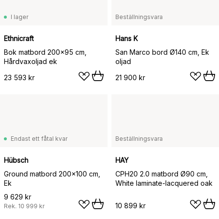
I lager
Beställningsvara
Ethnicraft
Hans K
Bok matbord 200x95 cm,
San Marco bord Ø140 cm, Ek
Hårdvaxoljad ek
oljad
23 593 kr
21 900 kr
Endast ett fåtal kvar
Beställningsvara
Hübsch
HAY
Ground matbord 200x100 cm,
CPH20 2.0 matbord Ø90 cm,
Ek
White laminate-lacquered oak
9 629 kr
10 899 kr
Rek.
10 999 kr