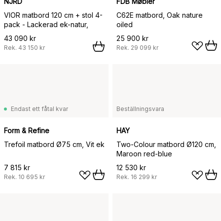
NJRD
FDB Møbler
VIOR matbord 120 cm + stol 4-
C62E matbord, Oak nature
pack - Lackerad ek-natur,
oiled
43 090 kr
25 900 kr
Rek.
43 150 kr
Rek.
29 099 kr
Endast ett fåtal kvar
Beställningsvara
Form & Refine
HAY
Trefoil matbord Ø75 cm, Vit ek
Two-Colour matbord Ø120 cm,
Maroon red-blue
7 815 kr
12 530 kr
Rek.
10 695 kr
Rek.
16 299 kr