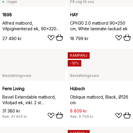
I lager
På väg till oss
1898
HAY
Alfred matbord,
CPH30 2.0 matbord 90x250
Vitpigmenterad ek, 90x220
cm, White laminate-lackad ek
cm
27 490 kr
18 799 kr
KAMPANJ
-10%
Beställningsvara
Beställningsvara
Ferm Living
Hübsch
Bevel Extendable matbord,
Oblique matbord, Black, Ø126
Vitoljad ek, inkl. 2 st
cm
iläggsskivor
31 380 kr
8 809 kr
Rek.
41 405 kr
Rek.
9 799 kr