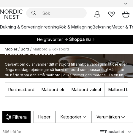
Dukning & Servering
Inredning
Kök & Matlagning
Belysning
Mattor & Te
Helgfavoriter →
Shoppa nu
Möbler
/
Bord
/
Matbord & Köksbord
Matbord & Köksbord
Oavsett om du använder ditt matbord till snabba vardagsmåltider eller
långa middagsbjudningar så har vi ett bord som passar dig! Här hittar
du både stora och små matbord i olika former och material. Ta en titt
och hitta ditt nya matbord!
Runt matbord
Matbord ek
Matbord valnöt
Matbord bjö
Filtrera
I lager
Kategorier
Varumärken
866
träffar
Popularitet