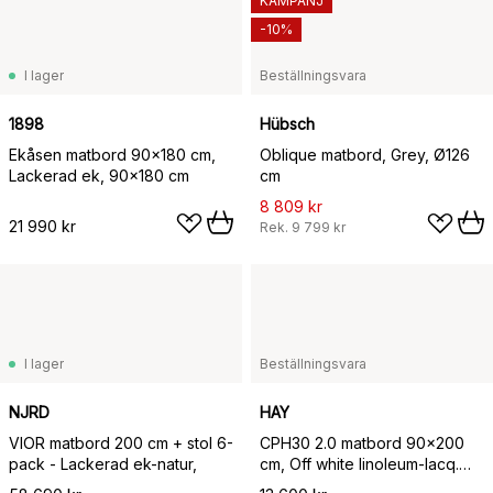
KAMPANJ
-10%
I lager
Beställningsvara
1898
Hübsch
Ekåsen matbord 90x180 cm,
Oblique matbord, Grey, Ø126
Lackerad ek, 90x180 cm
cm
8 809 kr
21 990 kr
Rek.
9 799 kr
I lager
Beställningsvara
NJRD
HAY
VIOR matbord 200 cm + stol 6-
CPH30 2.0 matbord 90x200
pack - Lackerad ek-natur,
cm, Off white linoleum-lacq.
oak