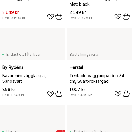
Matt black
2 649 kr
2 549 kr
Rek.
3 690 kr
Rek.
3 725 kr
Endast ett fåtal kvar
Beställningsvara
By Rydéns
Herstal
Bazar mini vägglampa,
Tentacle vägglampa duo 34
Sandsvart
cm, Svart-rökfärgad
896 kr
1 007 kr
Rek.
1 249 kr
Rek.
1 499 kr
I lager
Endast ett fåtal kvar
G