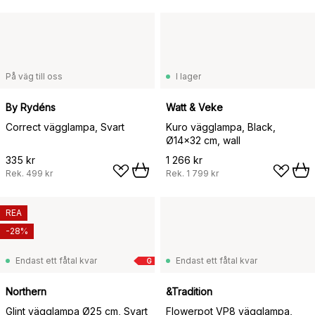
På väg till oss
I lager
By Rydéns
Watt & Veke
Correct vägglampa, Svart
Kuro vägglampa, Black,
Ø14x32 cm, wall
335 kr
1 266 kr
Rek.
499 kr
Rek.
1 799 kr
REA
-28%
Endast ett fåtal kvar
Endast ett fåtal kvar
G
Northern
&Tradition
Glint vägglampa Ø25 cm, Svart
Flowerpot VP8 vägglampa,