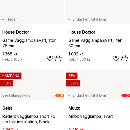
I lager
Endast ett fåtal kvar
House Doctor
House Doctor
Game vägglampa svart, stor,
Game vägglampa svart, liten,
76 cm
30 cm
1 365 kr
1 032 kr
Rek.
2 100 kr
Rek.
1 550 kr
KAMPANJ
REA
-10%
-37%
Beställningsvara
Endast ett fåtal kvar
F
G
Gejst
Muuto
Radent vägglampa short 70
Ambit vägglampa, svart
cm fast installation, Black
3 369 kr
2 419 kr