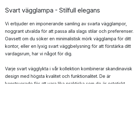
Svart vägglampa - Stilfull elegans
Vi erbjuder en imponerande samling av svarta vägglampor,
noggrant utvalda för att passa alla slags stilar och preferenser.
Oavsett om du söker en minimalistisk mörk vägglampa för ditt
kontor, eller en lyxig svart väggbelysning för att förstärka ditt
vardagsrum, har vi något för dig.
Varje svart vägglykta i vår kollektion kombinerar skandinavisk
design med högsta kvalitet och funktionalitet. De är
konstruerade för att vara lika praktiska som de är estetiskt
tilltalande. Låt en svart väggbelysning från vår samling
förvandla dina rum till en plats för avkoppling och inspiration.
För de som söker en modern twist, erbjuder vi svarta
väggfäste lampor som är lika trendiga som de är tidlösa. De
kompletterar alla typer av inredning och skapar en sofistikerad
atmosfär i alla rum. Om du föredrar en mer klassisk stil, har vi