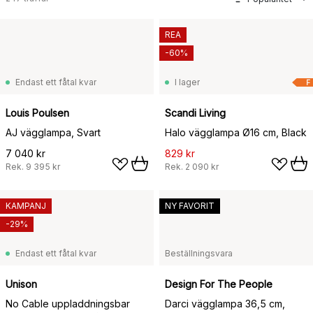
REA
-60%
Endast ett fåtal kvar
I lager
F
Louis Poulsen
Scandi Living
AJ vägglampa, Svart
Halo vägglampa Ø16 cm, Black
7 040 kr
829 kr
Rek.
9 395 kr
Rek.
2 090 kr
KAMPANJ
NY FAVORIT
-29%
Endast ett fåtal kvar
Beställningsvara
Unison
Design For The People
No Cable uppladdningsbar
Darci vägglampa 36,5 cm,