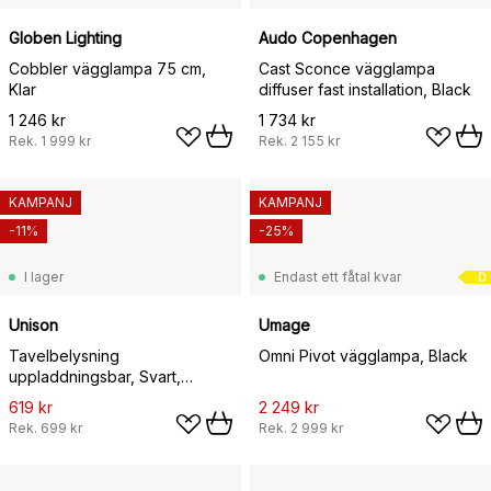
Globen Lighting
Audo Copenhagen
Cobbler vägglampa 75 cm,
Cast Sconce vägglampa
Klar
diffuser fast installation, Black
1 246 kr
1 734 kr
Rek.
1 999 kr
Rek.
2 155 kr
KAMPANJ
KAMPANJ
-11%
-25%
I lager
Endast ett fåtal kvar
D
Unison
Umage
Tavelbelysning
Omni Pivot vägglampa, Black
uppladdningsbar, Svart,
Ø4x32 cm
619 kr
2 249 kr
Rek.
699 kr
Rek.
2 999 kr