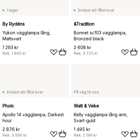
I lager
Endast ett fåtal kvar
By Rydéns
&Tradition
Yukon vägglampa lång,
Bonnet sc103 vägglampa,
Mattsvart
Bronzed black
1 293 kr
2 608 kr
Rek.
1 895 kr
Rek.
3 725 kr
Endast ett fåtal kvar
På väg till oss
Pholc
Watt & Veke
Apollo 14 vägglampa, Darkest
Kelly vägglampa lång arm,
hour
Svart-guld
2 876 kr
1 495 kr
Rek.
3 595 kr
Rek.
2 199 kr