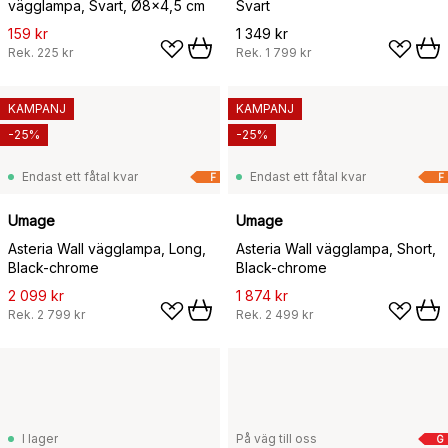
vägglampa, Svart, Ø8x4,5 cm
Svart
159 kr
1 349 kr
Rek.
225 kr
Rek.
1 799 kr
KAMPANJ
KAMPANJ
-25%
-25%
Endast ett fåtal kvar
Endast ett fåtal kvar
F
F
Umage
Umage
Asteria Wall vägglampa, Long,
Asteria Wall vägglampa, Short,
Black-chrome
Black-chrome
2 099 kr
1 874 kr
Rek.
2 799 kr
Rek.
2 499 kr
I lager
På väg till oss
G