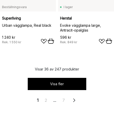
Beställningsvara
I lager
Superliving
Herstal
Urban vägglampa, Real black
Evoke vägglampa large,
Antracit-opalglas
1 240 kr
596 kr
Rek.
1 550 kr
Rek.
849 kr
Visar 36 av 247 produkter
Visa fler
1
2
...
7