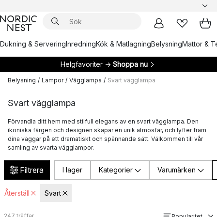
Dukning & Servering
Inredning
Kök & Matlagning
Belysning
Mattor & Te
Helgfavoriter →
Shoppa nu
Belysning
/
Lampor
/
Vägglampa
/
Svart vägglampa
Svart vägglampa
Förvandla ditt hem med stilfull elegans av en svart vägglampa. Den
ikoniska färgen och designen skapar en unik atmosfär, och lyfter fram
dina väggar på ett dramatiskt och spännande sätt. Välkommen till vår
samling av svarta vägglampor.
Filtrera
I lager
Kategorier
Varumärken
Återställ
Svart
247
träffar
Popularitet