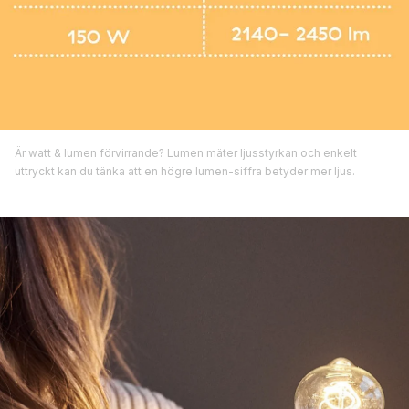
Är watt & lumen förvirrande? Lumen mäter ljusstyrkan och enkelt
uttryckt kan du tänka att en högre lumen-siffra betyder mer ljus.