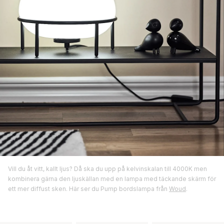
Vill du åt vitt, kallt ljus? Då ska du upp på kelvinskalan till 4000K men
kombinera gärna den ljuskällan med en lampa med täckande skärm för
ett mer diffust sken. Här ser du Pump bordslampa från
Woud
.