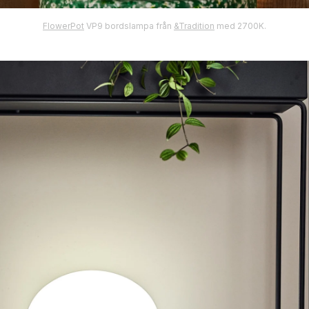
FlowerPot
VP9 bordslampa från
&Tradition
med 2700K.