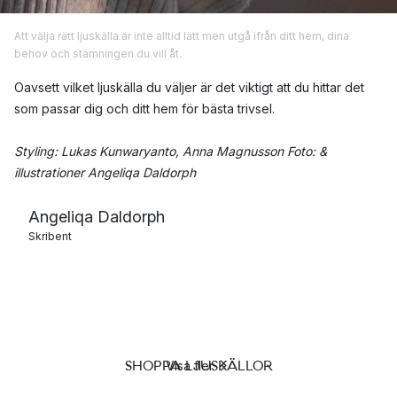
Att välja rätt ljuskälla är inte alltid lätt men utgå ifrån ditt hem, dina
behov och stämningen du vill åt.
Oavsett vilket ljuskälla du väljer är det viktigt att du hittar det
som passar dig och ditt hem för bästa trivsel.
Styling: Lukas Kunwaryanto, Anna Magnusson Foto: &
illustrationer Angeliqa Daldorph
Angeliqa Daldorph
Skribent
SHOPPA LJUSKÄLLOR
Visa fler