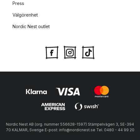
Press
Välgörenhet
Nordic Nest outlet
Nordic Nest AB (org. nummer 556628-1597) Stämpelvägen 3, SE-394
70 KALMAR, Sverige E-post: info@nordicnest.se Tel. 0480 - 44 99 20