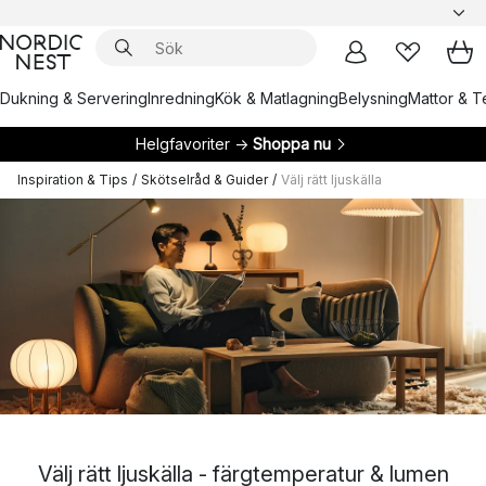
Dukning & Servering
Inredning
Kök & Matlagning
Belysning
Mattor & Te
Helgfavoriter →
Shoppa nu
Inspiration & Tips
/
Skötselråd & Guider
/
Välj rätt ljuskälla
Välj rätt ljuskälla - färgtemperatur & lumen