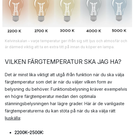
Kelvinskalan – varje temperatur ger ifrån sig sitt ljus och atmosfär och
är därmed viktig att ta en extra titt på innan du köper en lampa.
VILKEN FÄRGTEMPERATUR SKA JAG HA?
Det är minst lika viktigt att utgå ifrån funktion när du ska välja
färgtemperatur som det är när du väljer vilken form av
belysning du behöver. Funktionsbelysning kräver exempelvis
en högre färgtemperatur medan den optimala
stämningsbelysningen har lägre grader. Här är de vanligaste
färgtemperaturerna du kan stöta på när du ska välja rätt
ljuskälla
:
2200K–2500K: