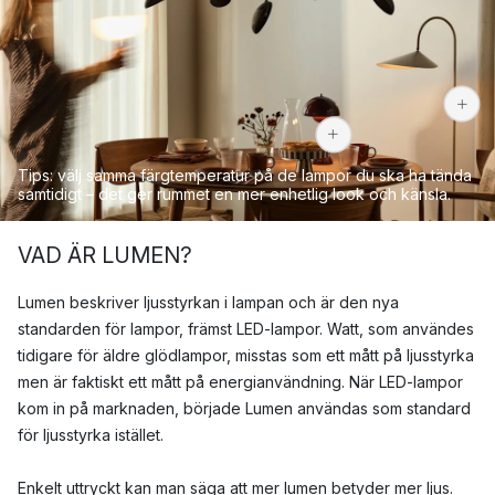
1 420 kr
Tips: välj samma färgtemperatur på de lampor du ska ha tända
samtidigt – det ger rummet en mer enhetlig look och känsla.
VAD ÄR LUMEN?
Lumen beskriver ljusstyrkan i lampan och är den nya
standarden för lampor, främst LED-lampor. Watt, som användes
tidigare för äldre glödlampor, misstas som ett mått på ljusstyrka
men är faktiskt ett mått på energianvändning. När LED-lampor
kom in på marknaden, började Lumen användas som standard
för ljusstyrka istället.
Enkelt uttryckt kan man säga att mer lumen betyder mer ljus.