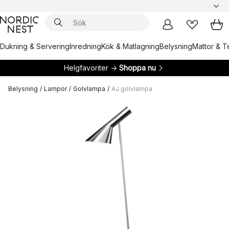
Dukning & Servering
Inredning
Kök & Matlagning
Belysning
Mattor & Te
Helgfavoriter →
Shoppa nu
Belysning
/
Lampor
/
Golvlampa
/
AJ golvlampa