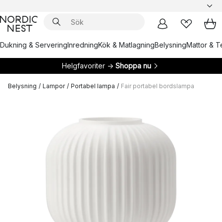
Dukning & Servering
Inredning
Kök & Matlagning
Belysning
Mattor & Te
Helgfavoriter →
Shoppa nu
Belysning
/
Lampor
/
Portabel lampa
/
Fair portabel bordslampa