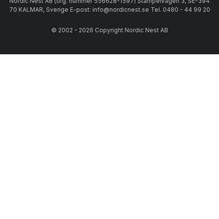
Nordic Nest AB (org. nummer 556628-1597) Stämpelvägen 3, SE-394
70 KALMAR, Sverige E-post: info@nordicnest.se Tel. 0480 - 44 99 20
© 2002 - 2026 Copyright Nordic Nest AB