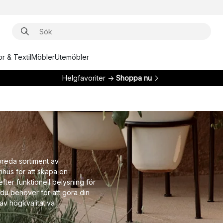
r & Textil
Möbler
Utemöbler
Helgfavoriter →
Shoppa nu
 breda sortiment av
mhus för att skapa en
fter funktionell belysning för
t du behöver för att göra din
av högkvalitativa