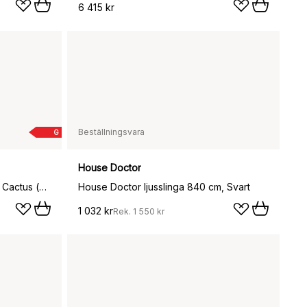
6 415 kr
Beställningsvara
G
House Doctor
Balad bordslampa LED 3-pack, Cactus (grön)-mini
House Doctor ljusslinga 840 cm, Svart
1 032 kr
Rek.
1 550 kr