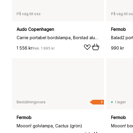
På väg till oss
På väg till o
Audo Copenhagen
Fermob
Carrie portabel bordslampa, Borstad aluminium
1 556 kr
990 kr
Rek.
1 995 kr
Beställningsvara
I lager
F
Fermob
Fermob
Mooon! golvlampa, Cactus (grön)
Mooon! bor