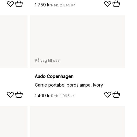
1 759 kr
Rek.
2 345 kr
På väg till oss
Audo Copenhagen
Carrie portabel bordslampa, Ivory
1 409 kr
Rek.
1 995 kr