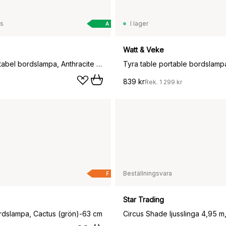
ss
I lager
A
Watt & Veke
Balad2 portabel bordslampa, Anthracite (grå), 25 cm
839 kr
Rek.
1 299 kr
Beställningsvara
F
Star Trading
dslampa, Cactus (grön)-63 cm
Circus Shade ljusslinga 4,95 m