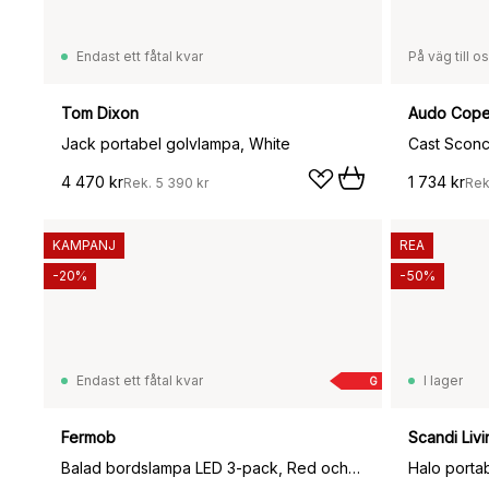
Endast ett fåtal kvar
På väg till o
Tom Dixon
Audo Cop
Jack portabel golvlampa, White
4 470 kr
1 734 kr
Rek.
5 390 kr
Rek
KAMPANJ
REA
-20%
-50%
Endast ett fåtal kvar
I lager
G
Fermob
Scandi Livi
Balad bordslampa LED 3-pack, Red ochre (röd)-mini
Halo porta