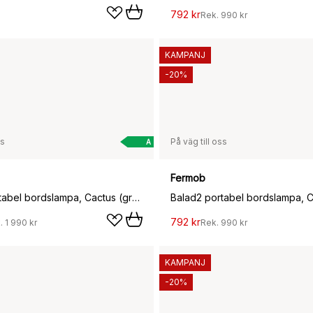
792 kr
Rek.
990 kr
KAMPANJ
-20%
ss
På väg till oss
A
Fermob
Balad2 portabel bordslampa, Cactus (grön), 38 cm
792 kr
.
1 990 kr
Rek.
990 kr
KAMPANJ
-20%