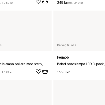
249 kr
.
4 750 kr
Rek.
349 kr
ss
På väg till oss
Fermob
Vinkel solcellslampa pollare med stativ, Black
1 990 kr
.
1 599 kr