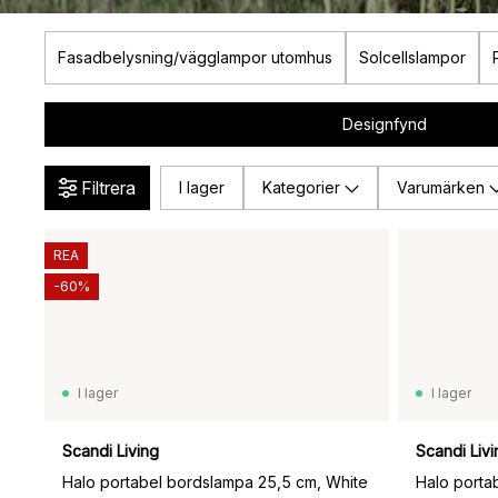
Fasadbelysning/vägglampor utomhus
Solcellslampor
Designfynd
Filtrera
I lager
Kategorier
Varumärken
REA
-60%
I lager
I lager
Scandi Living
Scandi Livi
Halo portabel bordslampa 25,5 cm, White
Halo porta