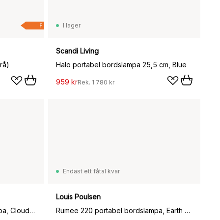
I lager
F
Scandi Living
rå)
Halo portabel bordslampa 25,5 cm, Blue
959 kr
Rek.
1 780 kr
Endast ett fåtal kvar
Louis Poulsen
Rumee 220 portabel bordslampa, Cloud White
Rumee 220 portabel bordslampa, Earth Grey