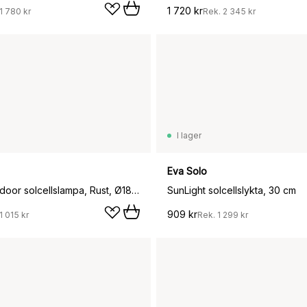
1 720 kr
1 780 kr
Rek.
2 345 kr
I lager
Eva Solo
Cortivo outdoor solcellslampa, Rust, Ø18x46 cm
SunLight solcellslykta, 30 cm
909 kr
1 015 kr
Rek.
1 299 kr