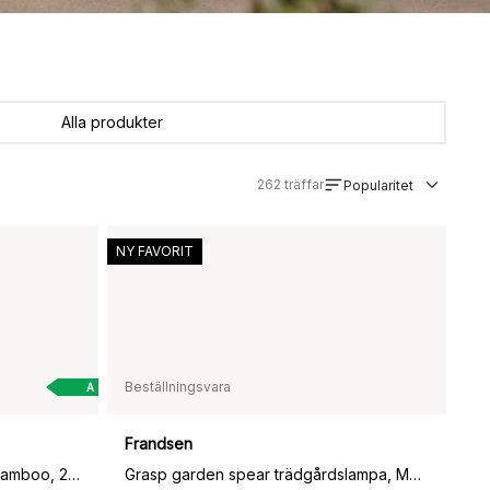
Alla produkter
262
träffar
Popularitet
NY FAVORIT
Beställningsvara
A
Frandsen
Balad2 portabel bordslampa, Bamboo, 25 cm
Grasp garden spear trädgårdslampa, Matt Black, 82 cm