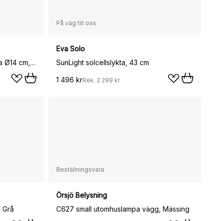
På väg till oss
Eva Solo
Tyra table portable bordslampa Ø14 cm, Coffee
SunLight solcellslykta, 43 cm
1 496 kr
Rek.
2 299 kr
Beställningsvara
Örsjö Belysning
, Grå
C627 small utomhuslampa vägg, Mässing