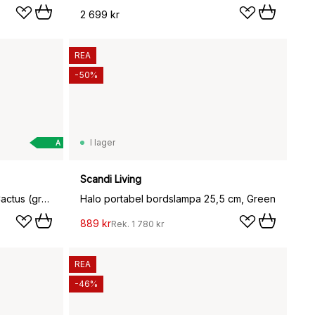
2 699 kr
REA
-50%
I lager
A
Scandi Living
Balad2 portabel bordslampa, Cactus (grön), 25 cm
Halo portabel bordslampa 25,5 cm, Green
889 kr
Rek.
1 780 kr
REA
-46%