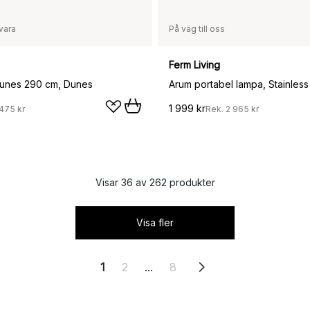
vara
På väg till oss
Ferm Living
 dunes 290 cm, Dunes
Arum portabel lampa, Stainless
1 999 kr
475 kr
Rek.
2 965 kr
Visar 36 av 262 produkter
Visa fler
1
2
...
8