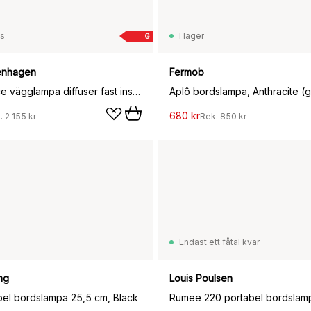
ss
I lager
G
enhagen
Fermob
Cast Sconce vägglampa diffuser fast installation, Black
Aplô bordslampa, Anthracite (g
680 kr
.
2 155 kr
Rek.
850 kr
Endast ett fåtal kvar
ng
Louis Poulsen
bel bordslampa 25,5 cm, Black