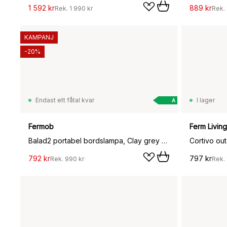
1 592 kr
889 kr
Rek.
1 990 kr
Rek.
KAMPANJ
-20%
Endast ett fåtal kvar
I lager
A
Fermob
Ferm Living
Balad2 portabel bordslampa, Clay grey (grå), 25 cm
792 kr
797 kr
Rek.
990 kr
Rek.