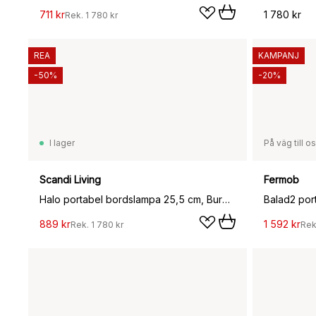
711 kr
1 780 kr
Rek.
1 780 kr
REA
KAMPANJ
-50%
-20%
I lager
På väg till o
Scandi Living
Fermob
Halo portabel bordslampa 25,5 cm, Burgundy
889 kr
1 592 kr
Rek.
1 780 kr
Rek