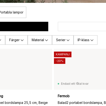
Portabla lampor
Färger
Material
Serier
IP-klass
KAMPANJ
-20%
Endast ett fåtal kvar
ng
Fermob
bel bordslampa 25,5 cm, Beige