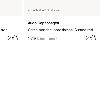
Endast ett fåtal kvar
Audo Copenhagen
 steel
Carrie portabel bordslampa, Burned red
1 519 kr
Rek.
1 895 kr