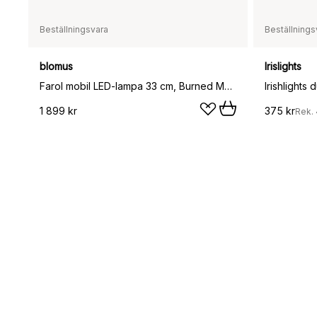
Beställningsvara
Beställnings
blomus
Irislights
Farol mobil LED-lampa 33 cm, Burned Metal
Irishlights
1 899 kr
375 kr
Rek.