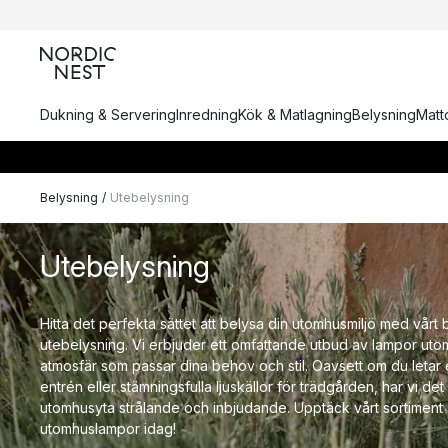
Dukning & Servering
Inredning
Kök & Matlagning
Belysning
Matto
Belysning
/
Utebelysning
Utebelysning
Hitta det perfekta sättet att belysa din utomhusmiljö med vårt
utebelysning. Vi erbjuder ett omfattande utbud av lampor uto
atmosfär som passar dina behov och stil. Oavsett om du letar e
entrén eller stämningsfulla ljuskällor för trädgården, har vi de
utomhusyta strålande och inbjudande. Upptäck vårt sortiment 
utomhuslampor idag!