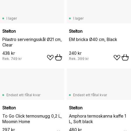
I lager
I lager
Stelton
Stelton
Pilastro serveringsskål Ø21 cm,
EM bricka Ø40 cm, Black
Clear
438 kr
240 kr
Rek.
749 kr
Rek.
399 kr
Endast ett fåtal kvar
Endast ett fåtal kvar
Stelton
Stelton
To Go Click termosmugg 0,2 L,
Amphora termoskanna kaffe 1
Moomin Home
L, Soft black
297 kr
480 kr