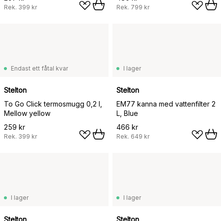
Rek.
399 kr
Rek.
799 kr
Endast ett fåtal kvar
I lager
Stelton
Stelton
To Go Click termosmugg 0,2 l,
EM77 kanna med vattenfilter 2
Mellow yellow
L, Blue
259 kr
466 kr
Rek.
399 kr
Rek.
649 kr
I lager
I lager
Stelton
Stelton