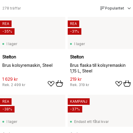
278
träffar
Popularitet
REA
REA
-35%
-31%
I lager
I lager
Stelton
Stelton
Brus kolsyremaskin, Steel
Brus flaska till kolsyremaskin
1,15 L, Steel
1 629 kr
219 kr
Rek.
2 499 kr
Rek.
319 kr
REA
KAMPANJ
-38%
-37%
I lager
Endast ett fåtal kvar