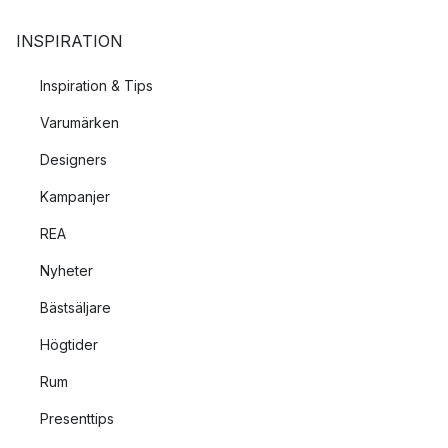
INSPIRATION
Termosar
Oljelampor
Inspiration & Tips
Brödlådor
Varumärken
Designers
Kampanjer
REA
Nyheter
Bästsäljare
Högtider
Rum
Presenttips