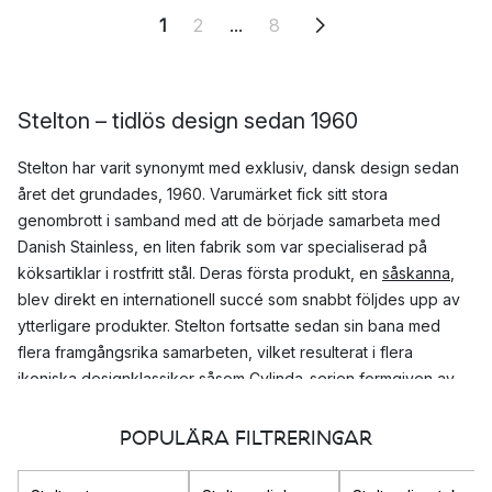
1
2
...
8
Stelton – tidlös design sedan 1960
Stelton har varit synonymt med exklusiv, dansk design sedan
året det grundades, 1960. Varumärket fick sitt stora
genombrott i samband med att de började samarbeta med
Danish Stainless, en liten fabrik som var specialiserad på
köksartiklar i rostfritt stål. Deras första produkt, en
såskanna
,
blev direkt en internationell succé som snabbt följdes upp av
ytterligare produkter. Stelton fortsatte sedan sin bana med
flera framgångsrika samarbeten, vilket resulterat i flera
ikoniska designklassiker såsom Cylinda-serien formgiven av
Arne Jacobsen och
EM77-serien
formgiven av Erik
Magnussen.
POPULÄRA FILTRERINGAR
Under årens gång har Stelton vunnit en rad fina utmärkelser