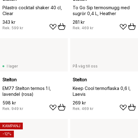
Pilastro cocktail shaker 40 cl,
To Go Sip termosmugg med
Clear
sugrör 0,4 L, Heather
343 kr
281 kr
Rek.
599 kr
Rek.
469 kr
I lager
På väg till oss
Stelton
Stelton
EM77 Stelton termos 1 l,
Keep Cool termoflaska 0,6 l,
lavendel (rosa)
Laevis
598 kr
269 kr
Rek.
949 kr
Rek.
469 kr
KAMPANJ
-12%