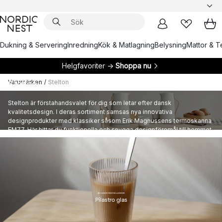
Dukning & Servering
Inredning
Kök & Matlagning
Belysning
Mattor & Te
Helgfavoriter →
Shoppa nu
Varumärken
/
Stelton
Stelton
Stelton är förstahandsvalet för dig som letar efter dansk
kvalitetsdesign. I deras sortiment samsas nya innovativa
designprodukter med klassiker såsom Erik Magnussens termoskanna
EM77. Här hittar du funktionella och snygga designföremål till hemmet
från världskända Stelton.
BLIVANDE DESIGNKLASSIKER
Pilastro glas