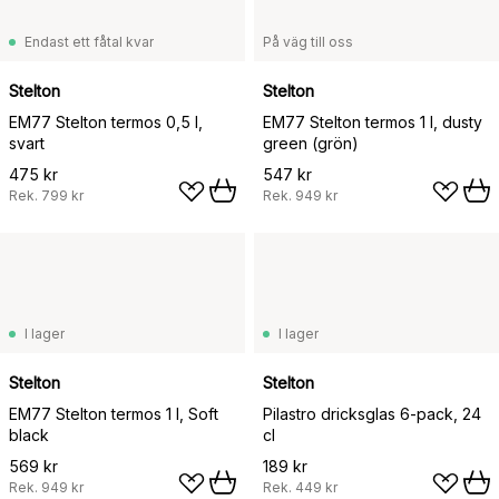
Endast ett fåtal kvar
På väg till oss
Stelton
Stelton
EM77 Stelton termos 0,5 l,
EM77 Stelton termos 1 l, dusty
svart
green (grön)
475 kr
547 kr
Rek.
799 kr
Rek.
949 kr
I lager
I lager
Stelton
Stelton
EM77 Stelton termos 1 l, Soft
Pilastro dricksglas 6-pack, 24
black
cl
569 kr
189 kr
Rek.
949 kr
Rek.
449 kr