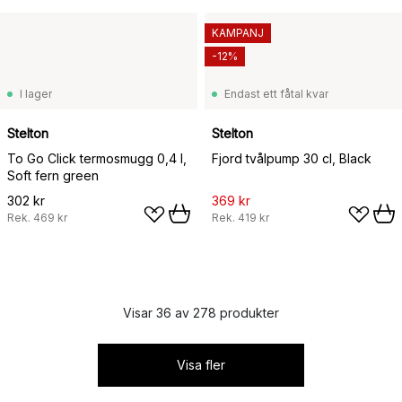
KAMPANJ
-12%
I lager
Endast ett fåtal kvar
Stelton
Stelton
To Go Click termosmugg 0,4 l,
Fjord tvålpump 30 cl, Black
Soft fern green
302 kr
369 kr
Rek.
469 kr
Rek.
419 kr
Visar 36 av 278 produkter
Visa fler