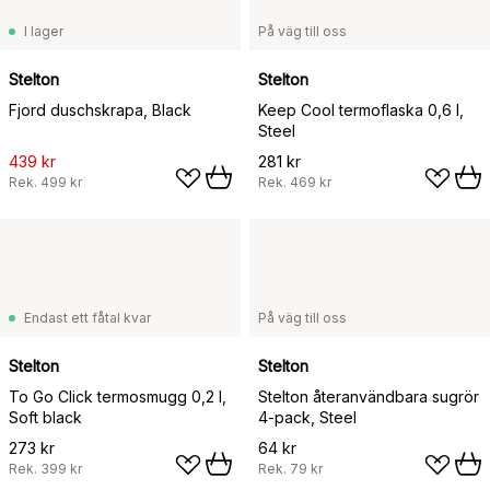
I lager
På väg till oss
Stelton
Stelton
Fjord duschskrapa, Black
Keep Cool termoflaska 0,6 l,
Steel
439 kr
281 kr
Rek.
499 kr
Rek.
469 kr
Endast ett fåtal kvar
På väg till oss
Stelton
Stelton
To Go Click termosmugg 0,2 l,
Stelton återanvändbara sugrör
Soft black
4-pack, Steel
273 kr
64 kr
Rek.
399 kr
Rek.
79 kr