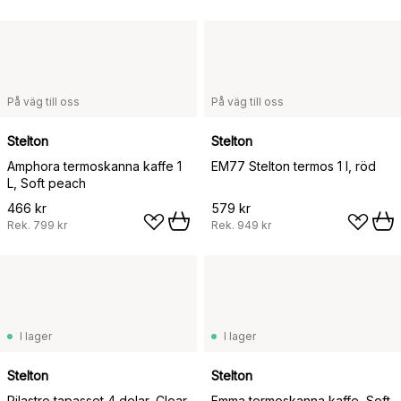
På väg till oss
På väg till oss
Stelton
Stelton
Amphora termoskanna kaffe 1
EM77 Stelton termos 1 l, röd
L, Soft peach
466 kr
579 kr
Rek.
799 kr
Rek.
949 kr
I lager
I lager
Stelton
Stelton
Pilastro tapasset 4 delar, Clear
Emma termoskanna kaffe, Soft