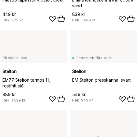
sand
449 kr
839 kr
Rek.
679 kr
Rek.
1 499 kr
På väg till oss
Endast ett fåtal kvar
Stelton
Stelton
EM77 Stelton termos 1 l,
EM Stelton presskanna, svart
rostfritt stål
889 kr
549 kr
Rek.
1 599 kr
Rek.
949 kr