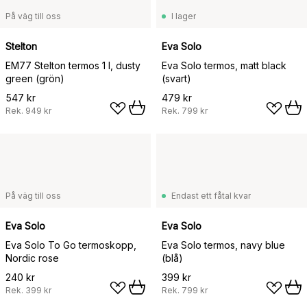
På väg till oss
I lager
Stelton
Eva Solo
EM77 Stelton termos 1 l, dusty
Eva Solo termos, matt black
green (grön)
(svart)
547 kr
479 kr
Rek.
949 kr
Rek.
799 kr
På väg till oss
Endast ett fåtal kvar
Eva Solo
Eva Solo
Eva Solo To Go termoskopp,
Eva Solo termos, navy blue
Nordic rose
(blå)
240 kr
399 kr
Rek.
399 kr
Rek.
799 kr