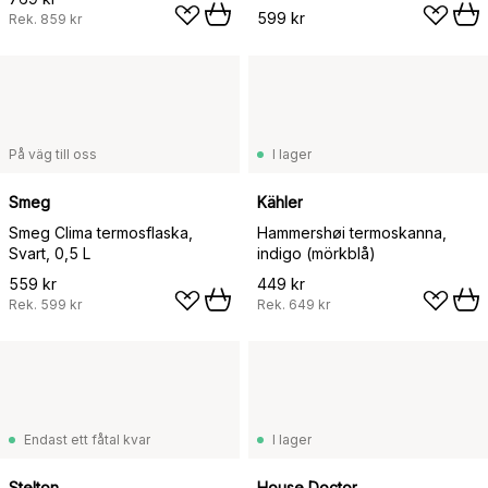
599 kr
Rek.
859 kr
På väg till oss
I lager
Smeg
Kähler
Smeg Clima termosflaska,
Hammershøi termoskanna,
Svart, 0,5 L
indigo (mörkblå)
559 kr
449 kr
Rek.
599 kr
Rek.
649 kr
Endast ett fåtal kvar
I lager
Stelton
House Doctor