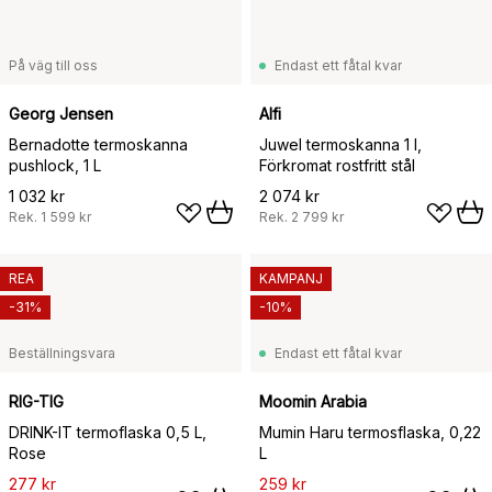
På väg till oss
Endast ett fåtal kvar
Georg Jensen
Alfi
Bernadotte termoskanna
Juwel termoskanna 1 l,
pushlock, 1 L
Förkromat rostfritt stål
1 032 kr
2 074 kr
Rek.
1 599 kr
Rek.
2 799 kr
REA
KAMPANJ
-31%
-10%
Beställningsvara
Endast ett fåtal kvar
RIG-TIG
Moomin Arabia
DRINK-IT termoflaska 0,5 L,
Mumin Haru termosflaska, 0,22
Rose
L
277 kr
259 kr