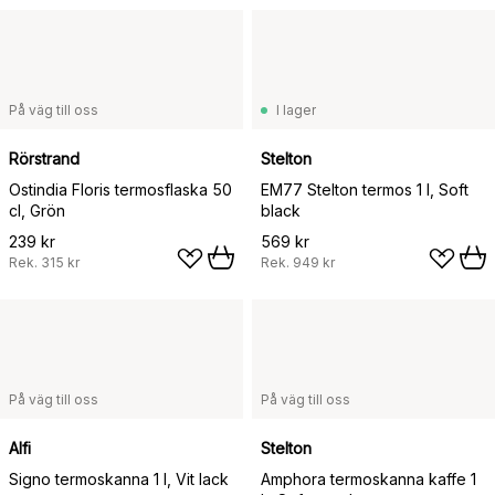
På väg till oss
I lager
Rörstrand
Stelton
Ostindia Floris termosflaska 50
EM77 Stelton termos 1 l, Soft
cl, Grön
black
239 kr
569 kr
Rek.
315 kr
Rek.
949 kr
På väg till oss
På väg till oss
Alfi
Stelton
Signo termoskanna 1 l, Vit lack
Amphora termoskanna kaffe 1