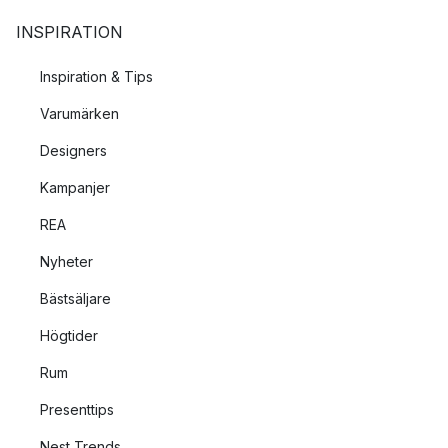
Termosarna är framförallt kända för sin smarta funktion med en
INSPIRATION
hällkrage som förhindrar att det droppar och blir fläckar på ditt
bord.
Inspiration & Tips
Varumärken
Designers
Kampanjer
REA
Nyheter
Bästsäljare
Högtider
Rum
Presenttips
Nest Trends