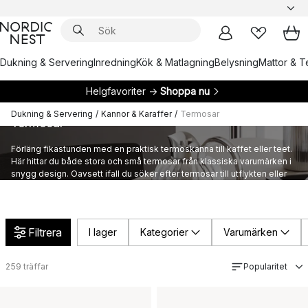
Dukning & Servering
Inredning
Kök & Matlagning
Belysning
Mattor & Te
Helgfavoriter →
Shoppa nu
Dukning & Servering
/
Kannor & Karaffer
/
Termosar
Termosar
Förläng fikastunden med en praktisk termoskanna till kaffet eller teet.
Här hittar du både stora och små termosar från klassiska varumärken i
snygg design. Oavsett ifall du söker efter termosar till utflykten eller
middagsbjudningen så hittar du det här.
Filtrera
I lager
Kategorier
Varumärken
259
träffar
Popularitet