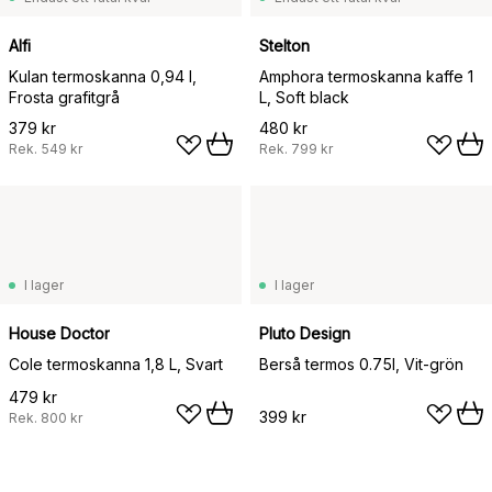
Alfi
Stelton
Kulan termoskanna 0,94 l,
Amphora termoskanna kaffe 1
Frosta grafitgrå
L, Soft black
379 kr
480 kr
Rek.
549 kr
Rek.
799 kr
I lager
I lager
House Doctor
Pluto Design
Cole termoskanna 1,8 L, Svart
Berså termos 0.75l, Vit-grön
479 kr
399 kr
Rek.
800 kr