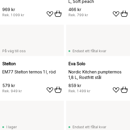
L, Soft peach
969 kr
466 kr
Rek.
1 099 kr
Rek.
799 kr
På väg till oss
Endast ett fåtal kvar
Stelton
Eva Solo
EM77 Stelton termos 1 l, röd
Nordic Kitchen pumptermos
1,8 L, Rostfritt stål
579 kr
859 kr
Rek.
949 kr
Rek.
1 499 kr
I lager
Endast ett fåtal kvar