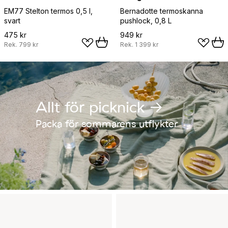
EM77 Stelton termos 0,5 l,
Bernadotte termoskanna
svart
pushlock, 0,8 L
475 kr
949 kr
Rek.
799 kr
Rek.
1 399 kr
Allt för picknick →
Packa för sommarens utflykter