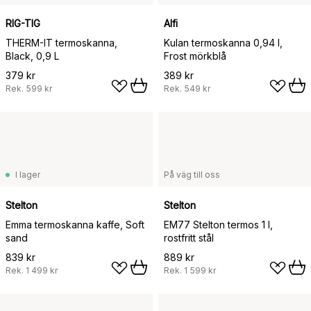
RIG-TIG
Alfi
THERM-IT termoskanna,
Kulan termoskanna 0,94 l,
Black, 0,9 L
Frost mörkblå
379 kr
389 kr
Rek.
599 kr
Rek.
549 kr
I lager
På väg till oss
Stelton
Stelton
Emma termoskanna kaffe, Soft
EM77 Stelton termos 1 l,
sand
rostfritt stål
839 kr
889 kr
Rek.
1 499 kr
Rek.
1 599 kr