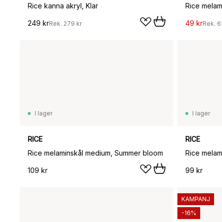
Rice kanna akryl, Klar
249 kr
49 kr
Rek.
279 kr
Rek.
6
I lager
I lager
RICE
RICE
Rice melaminskål medium, Summer bloom
Rice melam
109 kr
99 kr
KAMPANJ
-16%