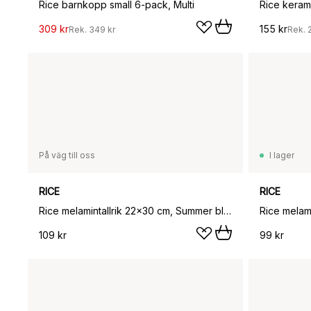
Rice barnkopp small 6-pack, Multi
Rice keram
309 kr
155 kr
Rek.
349 kr
Rek.
På väg till oss
I lager
RICE
RICE
Rice melamintallrik 22x30 cm, Summer bloom
Rice mela
109 kr
99 kr