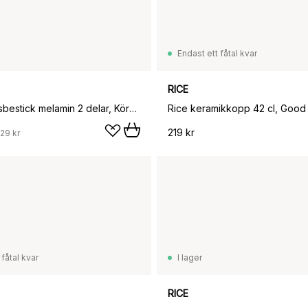
Endast ett fåtal kvar
RICE
Rice salladsbestick melamin 2 delar, Körsbär
219 kr
129 kr
 fåtal kvar
I lager
RICE