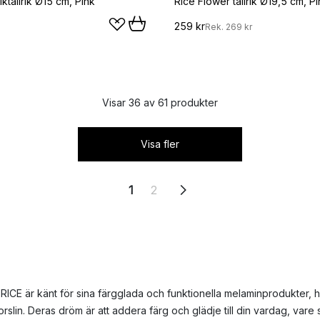
ktallrik Ø15 cm, Pink
Rice Flower tallrik Ø19,5 cm, P
259 kr
Rek.
269 kr
Visar 36 av 61 produkter
Visa fler
1
2
RICE är känt för sina färgglada och funktionella melaminprodukter,
slin. Deras dröm är att addera färg och glädje till din vardag, vare s