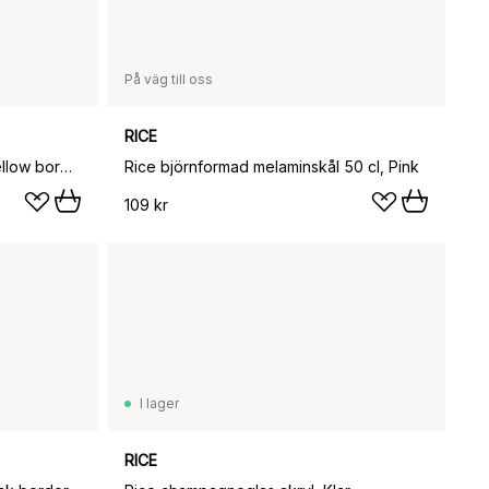
På väg till oss
RICE
Rice Flower tallrik Ø19,5 cm, Yellow border
Rice björnformad melaminskål 50 cl, Pink
109 kr
I lager
RICE