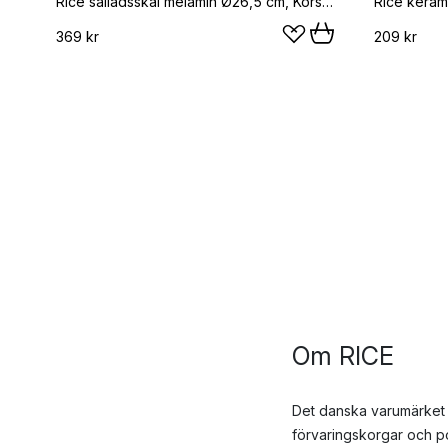
Rice salladsskål melamin Ø26,5 cm, Körsbär
Rice kerami
369 kr
209 kr
Om RICE
Det danska varumärket 
förvaringskorgar och por