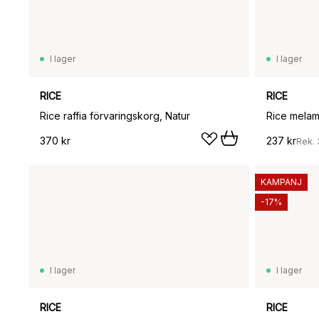
I lager
I lager
RICE
RICE
Rice raffia förvaringskorg, Natur
370 kr
237 kr
Rek.
KAMPANJ
-17%
I lager
I lager
RICE
RICE