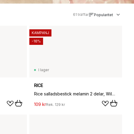
61
träffar
Popularitet
KAMPANJ
-16%
I lager
RICE
Rice salladsbestick melamin 2 delar, Wild flowers
109 kr
Rek.
129 kr