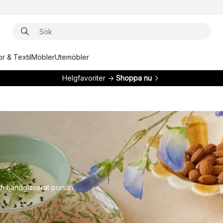
r & Textil
Möbler
Utemöbler
Helgfavoriter →
Shoppa nu
 handglaserat porslin.