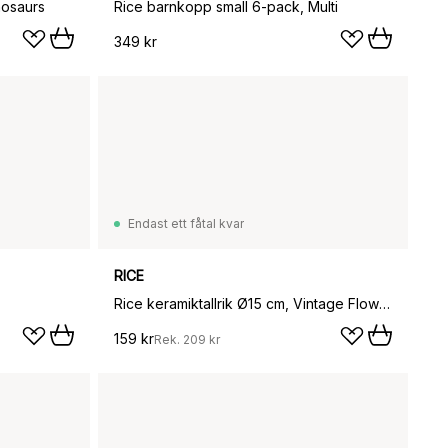
nosaurs
Rice barnkopp small 6-pack, Multi
349 kr
Endast ett fåtal kvar
RICE
Rice keramiktallrik Ø15 cm, Vintage Flower
159 kr
Rek.
209 kr