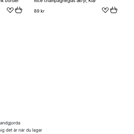
ink border
Rice champagneglas akryl, Klar
89 kr
 handgjorda
ig det är när du lagar