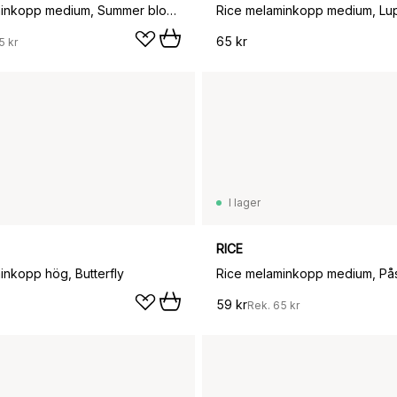
Rice melaminkopp medium, Summer bloom
Rice melaminkopp medium, Lu
65 kr
5 kr
I lager
RICE
inkopp hög, Butterfly
Rice melaminkopp medium, Påsk
59 kr
Rek.
65 kr