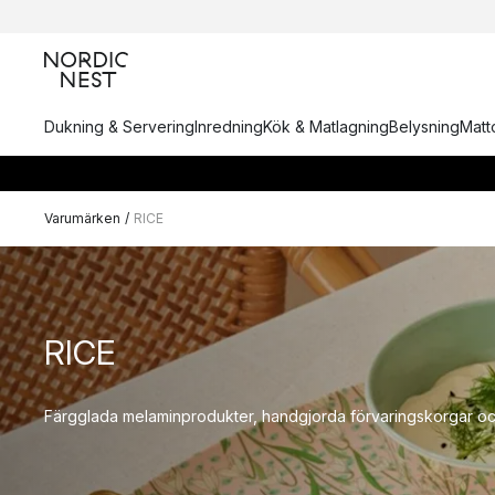
Dukning & Servering
Inredning
Kök & Matlagning
Belysning
Matto
Varumärken
/
RICE
RICE
Färgglada melaminprodukter, handgjorda förvaringskorgar och