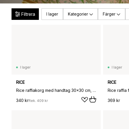
Filtrera
I lager
Kategorier
Färger
I lager
I lager
RICE
RICE
Rice raffiakorg med handtag 30x30 cm, Red hearts
Rice raffia
340 kr
369 kr
Rek.
409 kr