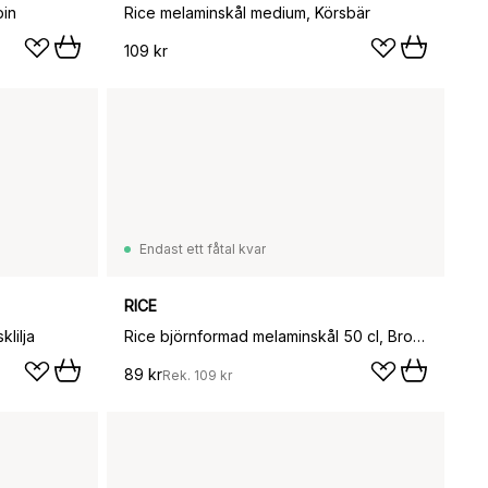
pin
Rice melaminskål medium, Körsbär
109 kr
Endast ett fåtal kvar
RICE
lilja
Rice björnformad melaminskål 50 cl, Brown
89 kr
Rek.
109 kr