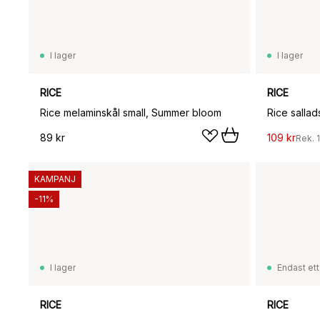
I lager
I lager
RICE
RICE
Rice melaminskål small, Summer bloom
89 kr
109 kr
Rek.
KAMPANJ
-11%
I lager
Endast ett
RICE
RICE