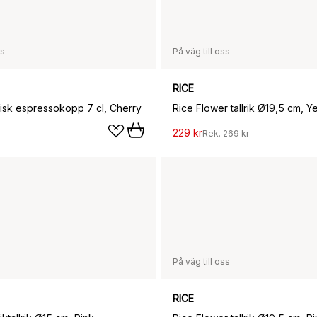
ss
På väg till oss
RICE
isk espressokopp 7 cl, Cherry
229 kr
Rek.
269 kr
På väg till oss
RICE