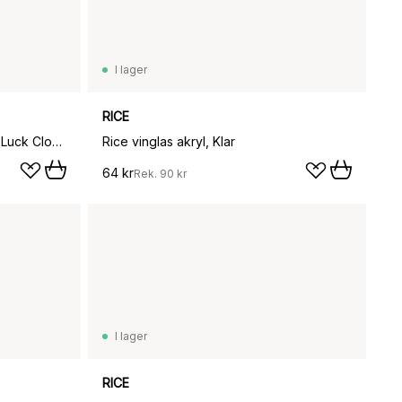
I lager
RICE
Rice keramikkopp 42 cl, Good Luck Clover
Rice vinglas akryl, Klar
64 kr
Rek.
90 kr
I lager
RICE