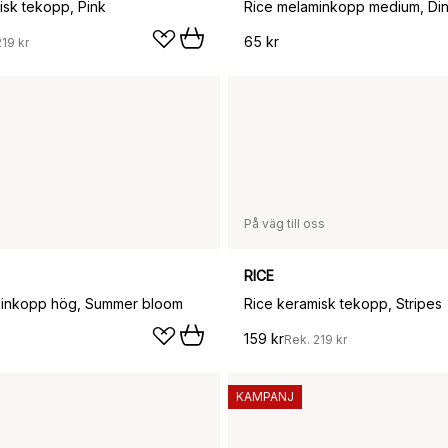
isk tekopp, Pink
Rice melaminkopp medium, Di
65 kr
219 kr
På väg till oss
RICE
minkopp hög, Summer bloom
Rice keramisk tekopp, Stripes
159 kr
Rek.
219 kr
KAMPANJ