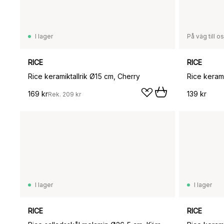
I lager
På väg till o
RICE
RICE
Rice keramiktallrik Ø15 cm, Cherry
Rice keram
169 kr
139 kr
Rek.
209 kr
I lager
I lager
RICE
RICE