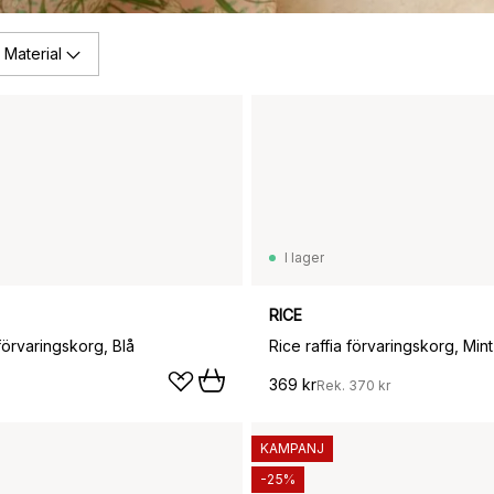
Material
I lager
RICE
 förvaringskorg, Blå
Rice raffia förvaringskorg, Mint
369 kr
Rek.
370 kr
KAMPANJ
-25%