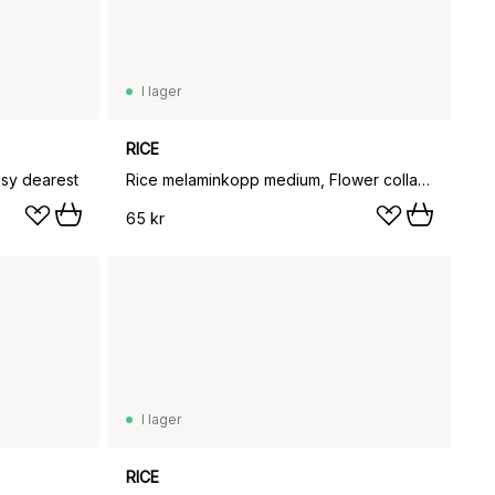
I lager
RICE
sy dearest
Rice melaminkopp medium, Flower collage
65 kr
I lager
RICE