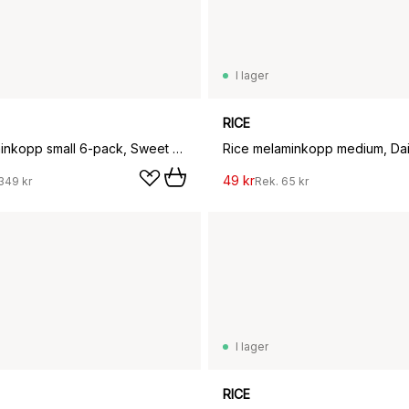
I lager
RICE
Rice melaminkopp small 6-pack, Sweet Jungle
Rice melaminkopp medium, Dai
49 kr
349 kr
Rek.
65 kr
I lager
RICE