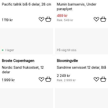
Pacific tallrik blå 6 delar, 28 cm
Mumin barnservis, Under
paraplyet
489 kr
1 119 kr
Rek.
549 kr
I lager
På väg till oss
Broste Copenhagen
Bloomingville
Nordic Sand frukostset, 12
Sandrine servisset 12 delar, Blå
delar
2 249 kr
1 999 kr
Rek.
2 999 kr