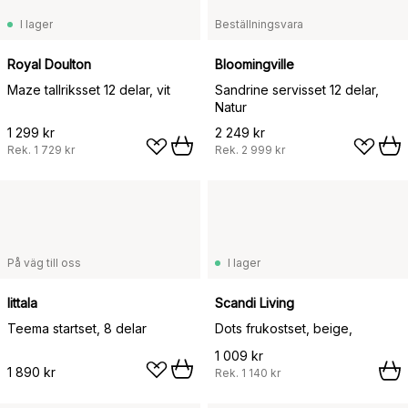
I lager
Beställningsvara
Royal Doulton
Bloomingville
Maze tallriksset 12 delar, vit
Sandrine servisset 12 delar,
Natur
1 299 kr
2 249 kr
Rek.
1 729 kr
Rek.
2 999 kr
På väg till oss
I lager
Iittala
Scandi Living
Teema startset, 8 delar
Dots frukostset, beige,
1 009 kr
1 890 kr
Rek.
1 140 kr