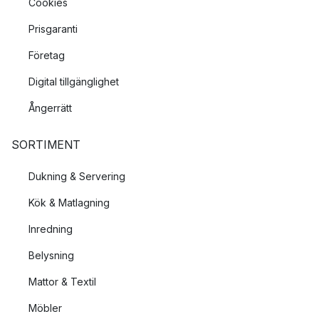
ger ett vitt och någon genomskinligt utseende. Detta utseende
Cookies
gör porslinsserviser mycket vackra och ger en exklusiv
Prisgaranti
upplevelse.
Företag
Stengods
Digital tillgänglighet
Stengods som även detta material ingår i keramik har en något
Ångerrätt
mer rustik och grövre stil. Materialet kan även glaseras vilket
möjliggör att servisen kan ha en rad olika färger.
SORTIMENT
Glas
Dukning & Servering
Det genomskinliga utseende hos glas ger det en mycket unik
Kök & Matlagning
och elegant stil som du även kan kombinera med tillbehör av
andra material som exempelvis keramik.
Inredning
Belysning
Mattor & Textil
Möbler