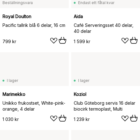
Beställningsvara
Endast ett fåtal kvar
Royal Doulton
Aida
Pacific tallrik blå 6 delar, 16 cm
Café Serveringsset 40 delar,
40 delar
799 kr
1 599 kr
I lager
I lager
Marimekko
Koziol
Unikko frukostset, White-pink-
Club Göteborg servis 16 delar
orange, 4 delar
biocirk termoplast, Multi
1 030 kr
1 239 kr