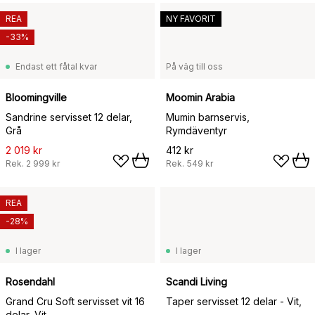
REA
NY FAVORIT
-33%
Endast ett fåtal kvar
På väg till oss
Bloomingville
Moomin Arabia
Sandrine servisset 12 delar,
Mumin barnservis,
Grå
Rymdäventyr
2 019 kr
412 kr
Rek.
2 999 kr
Rek.
549 kr
REA
-28%
I lager
I lager
Rosendahl
Scandi Living
Grand Cru Soft servisset vit 16
Taper servisset 12 delar - Vit,
delar, Vit