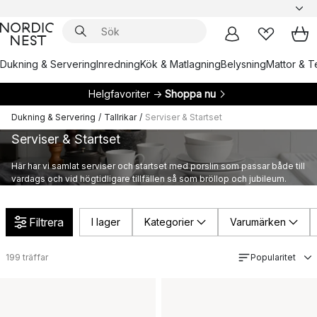
Dukning & Servering
Inredning
Kök & Matlagning
Belysning
Mattor & Te
Helgfavoriter →
Shoppa nu
Dukning & Servering
/
Tallrikar
/
Serviser & Startset
Serviser & Startset
Här har vi samlat serviser och startset med porslin som passar både till
vardags och vid högtidligare tillfällen så som bröllop och jubileum.
Filtrera
I lager
Kategorier
Varumärken
199
träffar
Popularitet