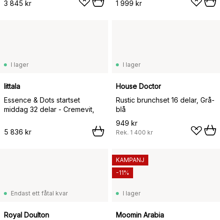
3 845 kr
1 999 kr
I lager
I lager
Iittala
House Doctor
Essence & Dots startset
Rustic brunchset 16 delar, Grå-
middag 32 delar - Cremevit,
blå
949 kr
5 836 kr
Rek.
1 400 kr
KAMPANJ
-11%
Endast ett fåtal kvar
I lager
Royal Doulton
Moomin Arabia