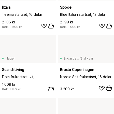
Iittala
Spode
Teema startset, 16 delar
Blue Italian startset, 12 delar
2 106 kr
2 199 kr
Rek.
3 590 kr
Rek.
3 999 kr
I lager
Endast ett fåtal kvar
Scandi Living
Broste Copenhagen
Dots frukostset, vit,
Nordic Salt frukostset, 16 delar
1 009 kr
3 209 kr
Rek.
1 140 kr