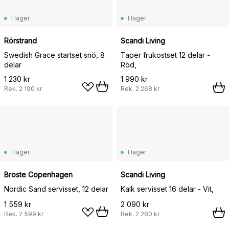
I lager
I lager
Rörstrand
Scandi Living
Swedish Grace startset snö, 8
Taper frukostset 12 delar -
delar
Röd,
1 230 kr
1 990 kr
Rek.
2 190 kr
Rek.
2 268 kr
I lager
I lager
Broste Copenhagen
Scandi Living
Nordic Sand servisset, 12 delar
Kalk servisset 16 delar - Vit,
1 559 kr
2 090 kr
Rek.
2 599 kr
Rek.
2 280 kr