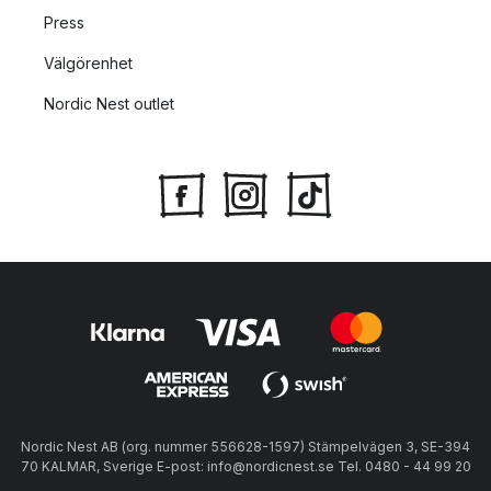
Press
Välgörenhet
Nordic Nest outlet
Nordic Nest AB (org. nummer 556628-1597) Stämpelvägen 3, SE-394
70 KALMAR, Sverige E-post: info@nordicnest.se Tel. 0480 - 44 99 20