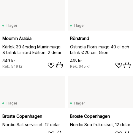
I lager
I lager
Moomin Arabia
Rörstrand
Kärlek 30 årsdag Muminmugg
Ostindia Floris mugg 40 cl och
& tallrik Limited Edition, 2 delar
tallrik Ø20 cm, Grön
349 kr
418 kr
Rek.
549 kr
Rek.
645 kr
I lager
I lager
Broste Copenhagen
Broste Copenhagen
Nordic Salt servisset, 12 delar
Nordic Sea frukostset, 12 delar