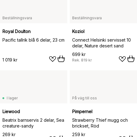
Beställningsvara
Beställningsvara
Royal Doulton
Koziol
Pacific tallrik blå 6 delar, 23 cm
Connect Helsinki servisset 10
delar, Nature desert sand
699 kr
1 019 kr
Rek.
819 kr
I lager
På väg till oss
Liewood
Pimpernel
Beatrix barnservis 2 delar, Sea
Strawberry Thief mugg och
creature-sandy
brickset, Röd
269 kr
259 kr