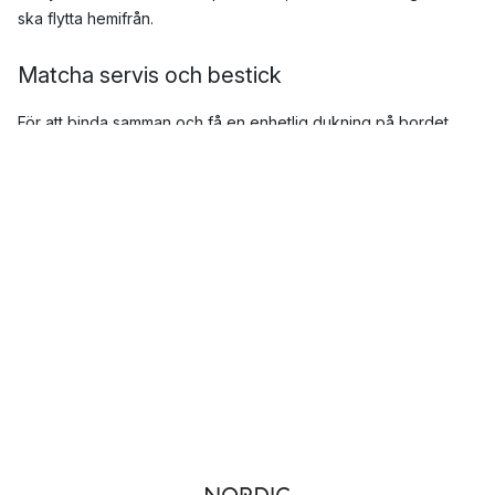
ska flytta hemifrån.
Matcha servis och bestick
För att binda samman och få en enhetlig dukning på bordet,
kan du gärna matcha bestick och servis. Ta servisens
eventuella färger som utgångspunkt och välj därefter
Bestick
utifrån det. Har servisen även vissa metalliska accenter så kan
du gärna matcha med dessa.
Populära serviser
I vårt breda sortiment på Nordic Nest, kan du hitta serviser och
startset från välkända märken som Bitz och Arabia, i
utföranden som garanterat passar din inredningsstil.
Villeroy & Boch
Bubbles
från
Mateus
Raw
från
Aida