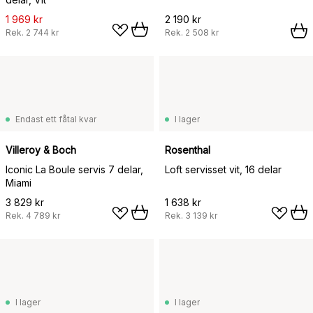
1 969 kr
2 190 kr
Rek.
2 744 kr
Rek.
2 508 kr
Endast ett fåtal kvar
I lager
Villeroy & Boch
Rosenthal
Iconic La Boule servis 7 delar,
Loft servisset vit, 16 delar
Miami
3 829 kr
1 638 kr
Rek.
4 789 kr
Rek.
3 139 kr
I lager
I lager