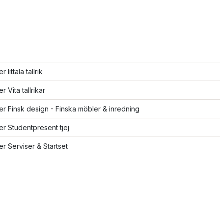
r Iittala tallrik
er Vita tallrikar
ler Finsk design - Finska möbler & inredning
ler Studentpresent tjej
ler Serviser & Startset