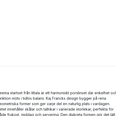
eema startset från Iittala är ett harmoniskt porslinset där enkelhet oc
unktion möts i tidlös balans. Kaj Francks design bygger på rena
eometriska former som ger varje del en naturlig plats i vardagen.
etet innehåller skålar och tallrikar i varierade storlekar, perfekta för
åde frukost, middag och servering. Den diskreta formen gör det lätt