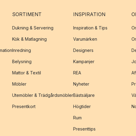
SORTIMENT
INSPIRATION
O
Dukning & Servering
Inspiration & Tips
O
Kök & Matlagning
Varumärken
O
amation
Inredning
Designers
De
Belysning
Kampanjer
J
Mattor & Textil
REA
Af
Möbler
Nyheter
Pr
Utemöbler & Trädgårdsmöbler
Bästsäljare
Vä
Presentkort
Högtider
No
Rum
Presenttips