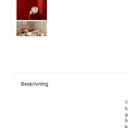
Beskrivning
T
f
g
S
b