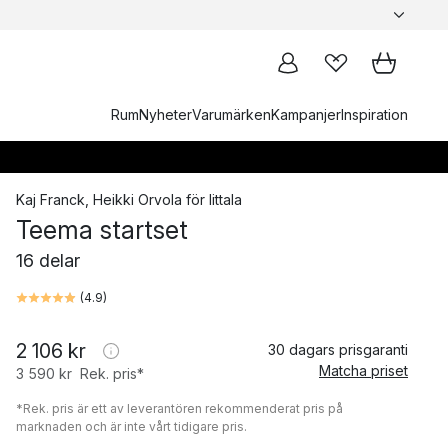
Rum
Nyheter
Varumärken
Kampanjer
Inspiration
Kaj Franck
,
Heikki Orvola
för
Iittala
Teema startset
16 delar
(
4.9
)
2 106 kr
30 dagars prisgaranti
Matcha priset
3 590 kr
Rek. pris*
*Rek. pris är ett av leverantören rekommenderat pris på
marknaden och är inte vårt tidigare pris.