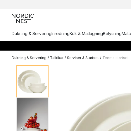
Dukning & Servering
Inredning
Kök & Matlagning
Belysning
Matto
Dukning & Servering
/
Tallrikar
/
Serviser & Startset
/
Teema startset