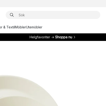
r & Textil
Möbler
Utemöbler
Helgfavoriter →
Shoppa nu