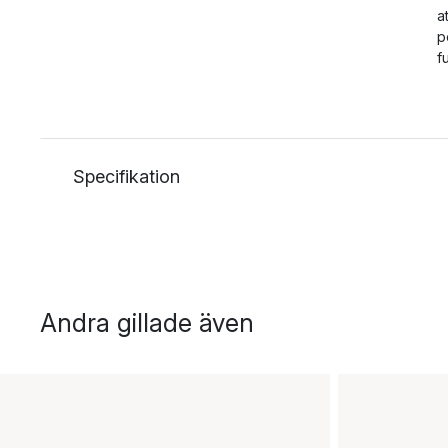
a
p
f
Specifikation
Andra gillade även