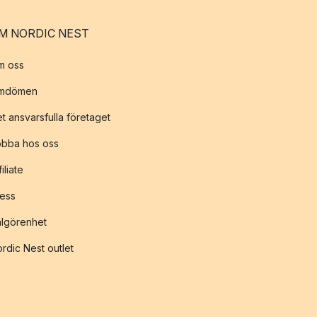
M NORDIC NEST
m oss
mdömen
t ansvarsfulla företaget
obba hos oss
filiate
ess
lgörenhet
rdic Nest outlet