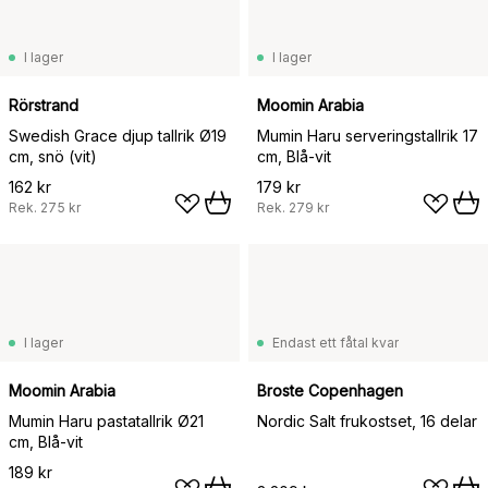
I lager
I lager
Rörstrand
Moomin Arabia
Swedish Grace djup tallrik Ø19
Mumin Haru serveringstallrik 17
cm, snö (vit)
cm, Blå-vit
162 kr
179 kr
Rek.
275 kr
Rek.
279 kr
I lager
Endast ett fåtal kvar
Moomin Arabia
Broste Copenhagen
Mumin Haru pastatallrik Ø21
Nordic Salt frukostset, 16 delar
cm, Blå-vit
189 kr