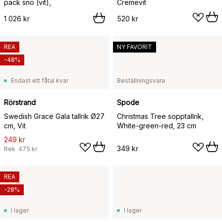
pack snö (vit),
Cremevit
1 026 kr
520 kr
REA
NY FAVORIT
-48%
Endast ett fåtal kvar
Beställningsvara
Rörstrand
Spode
Swedish Grace Gala tallrik Ø27
Christmas Tree sopptallrik,
cm, Vit
White-green-red, 23 cm
249 kr
349 kr
Rek.
475 kr
REA
-28%
I lager
I lager