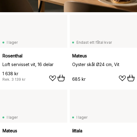
I lager
Endast ett fåtal kvar
Rosenthal
Mateus
Loft servisset vit, 16 delar
Oyster skål Ø24 cm, Vit
1 638 kr
685 kr
Rek.
3 139 kr
I lager
I lager
Mateus
Iittala