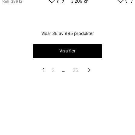
3 209 kr
Rek.
299 kr
Visar 36 av 895 produkter
Visa fler
1
2
...
25