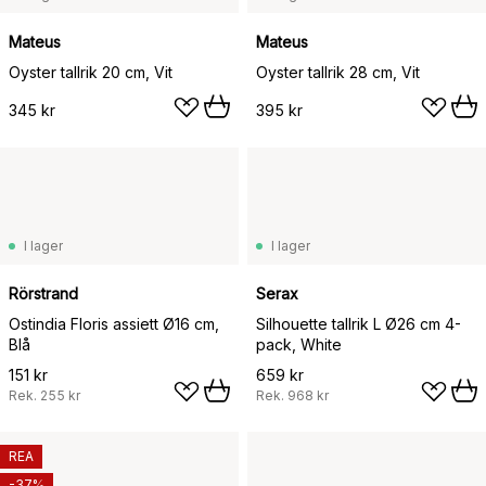
Mateus
Mateus
Oyster tallrik 20 cm, Vit
Oyster tallrik 28 cm, Vit
345 kr
395 kr
I lager
I lager
Rörstrand
Serax
Ostindia Floris assiett Ø16 cm,
Silhouette tallrik L Ø26 cm 4-
Blå
pack, White
151 kr
659 kr
Rek.
255 kr
Rek.
968 kr
REA
-37%