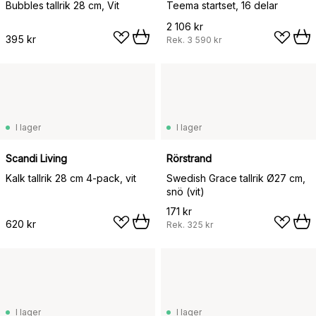
Bubbles tallrik 28 cm, Vit
Teema startset, 16 delar
2 106 kr
395 kr
Rek.
3 590 kr
I lager
I lager
Scandi Living
Rörstrand
Kalk tallrik 28 cm 4-pack, vit
Swedish Grace tallrik Ø27 cm,
snö (vit)
171 kr
620 kr
Rek.
325 kr
I lager
I lager