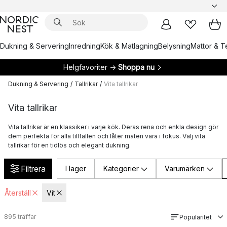
Dukning & Servering
Inredning
Kök & Matlagning
Belysning
Mattor & Te
Helgfavoriter →
Shoppa nu
Dukning & Servering
/
Tallrikar
/
Vita tallrikar
Vita tallrikar
Vita tallrikar är en klassiker i varje kök. Deras rena och enkla design gör
dem perfekta för alla tillfällen och låter maten vara i fokus. Välj vita
tallrikar för en tidlös och elegant dukning.
Filtrera
I lager
Kategorier
Varumärken
Återställ
Vit
895
träffar
Popularitet