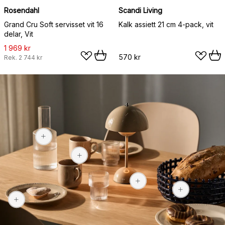
Rosendahl
Scandi Living
Grand Cru Soft servisset vit 16
Kalk assiett 21 cm 4-pack, vit
delar, Vit
1 969 kr
570 kr
Rek.
2 744 kr
465 kr
49 kr
1 420 kr
1 169 kr
520 kr