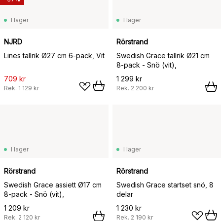
I lager
I lager
NJRD
Rörstrand
Lines tallrik Ø27 cm 6-pack, Vit
Swedish Grace tallrik Ø21 cm
8-pack - Snö (vit),
709 kr
1 299 kr
Rek.
1 129 kr
Rek.
2 200 kr
I lager
I lager
Rörstrand
Rörstrand
Swedish Grace assiett Ø17 cm
Swedish Grace startset snö, 8
8-pack - Snö (vit),
delar
1 209 kr
1 230 kr
Rek.
2 120 kr
Rek.
2 190 kr