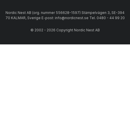
Nordic Nest AB (org. nummer 556628-1597) Stämpelvägen 3, SE-394
70 KALMAR, Sverige E-post: info@nordicnest.se Tel. 0480 - 44 99 20
© 2002 - 2026 Copyright Nordic Nest AB