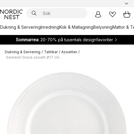
Dukning & Servering
Inredning
Kök & Matlagning
Belysning
Mattor & Te
Sommarrea:
20-70% på tusentals designfavoriter
Dukning & Servering
/
Tallrikar
/
Assietter
/
Swedish Grace assiett Ø17 cm