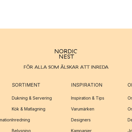
FÖR ALLA SOM ÄLSKAR ATT INREDA
SORTIMENT
INSPIRATION
O
Dukning & Servering
Inspiration & Tips
O
Kök & Matlagning
Varumärken
O
amation
Inredning
Designers
De
Belysning
Kampanjer
J