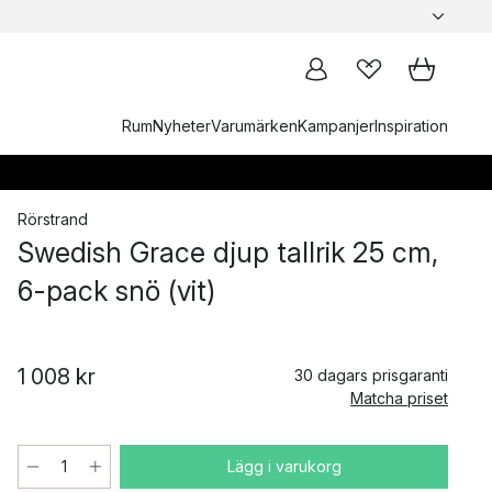
Rum
Nyheter
Varumärken
Kampanjer
Inspiration
Rörstrand
Swedish Grace djup tallrik 25 cm,
6-pack snö (vit)
1 008 kr
30 dagars prisgaranti
Matcha priset
Lägg i varukorg