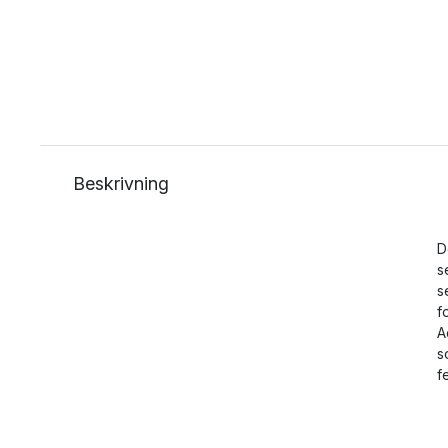
Beskrivning
D
s
s
f
A
s
f