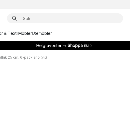
r & Textil
Möbler
Utemöbler
Helgfavoriter →
Shoppa nu
lrik 25 cm, 6-pack snö (vit)