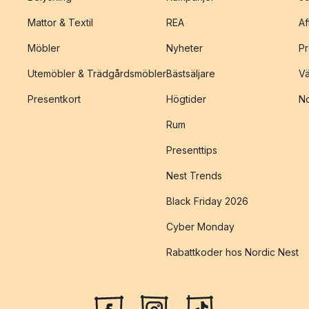
Mattor & Textil
REA
Af
Möbler
Nyheter
Pr
Utemöbler & Trädgårdsmöbler
Bästsäljare
Vä
Presentkort
Högtider
No
Rum
Presenttips
Nest Trends
Black Friday 2026
Cyber Monday
Rabattkoder hos Nordic Nest