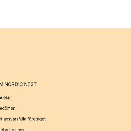
M NORDIC NEST
m oss
mdömen
t ansvarsfulla företaget
obba hos oss