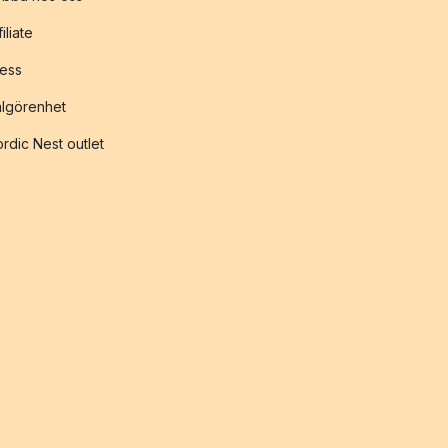
filiate
ess
lgörenhet
rdic Nest outlet