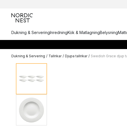
Dukning & Servering
Inredning
Kök & Matlagning
Belysning
Matto
Dukning & Servering
/
Tallrikar
/
Djupa tallrikar
/
Swedish Grace djup tal