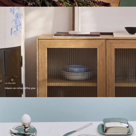
LID FRÅN 1898
Massiv ek möter räfflat glas