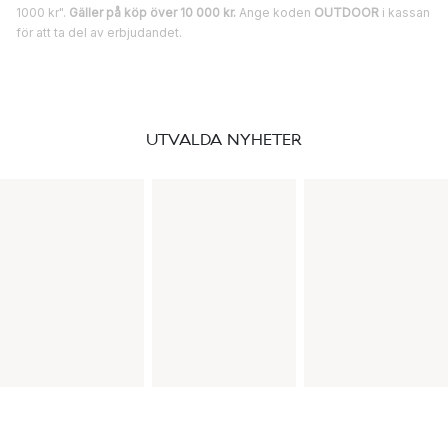
1000 kr".
Gäller på köp över 10 000 kr.
Ange koden
OUTDOOR
i kassan
för att ta del av erbjudandet.
UTVALDA NYHETER