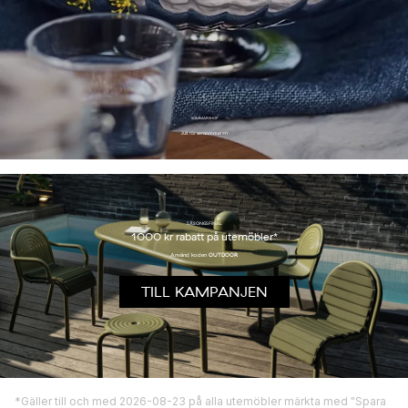
SOMMARSHOP
Allt för sensommaren
SÄSONGSFINAL
1000 kr rabatt på utemöbler*
Använd koden
OUTDOOR
TILL KAMPANJEN
*Gäller till och med 2026-08-23 på alla utemöbler märkta med "Spara