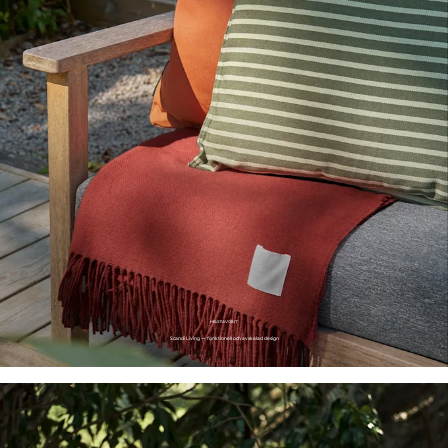
HELGFAVORIT
Scandi Living
– f
unktionell och avskalad design