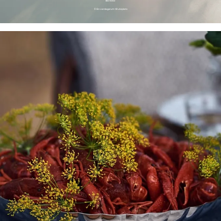
BELYSNING
Från vardagsrum till uteplats