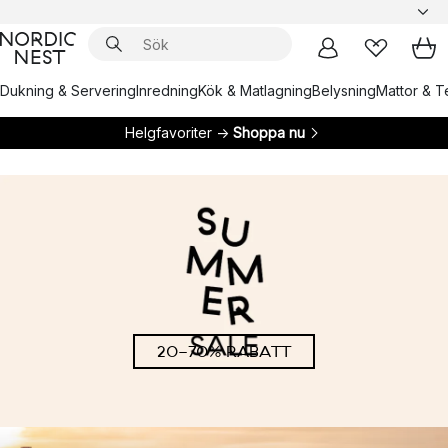
Dukning & Servering
Inredning
Kök & Matlagning
Belysning
Mattor & Te
Helgfavoriter →
Shoppa nu
20-70% RABATT