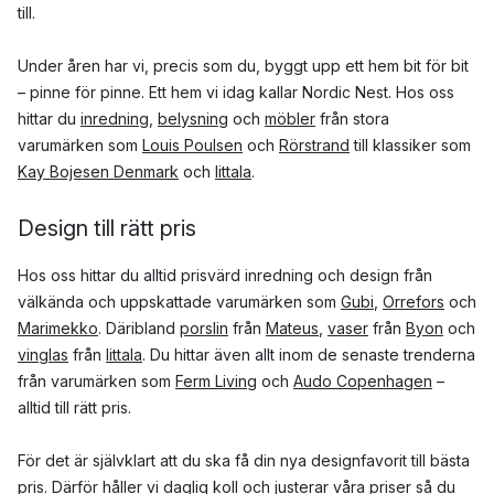
till.
Under åren har vi, precis som du, byggt upp ett hem bit för bit
– pinne för pinne. Ett hem vi idag kallar Nordic Nest. Hos oss
hittar du
inredning
,
belysning
och
möbler
från stora
varumärken som
Louis Poulsen
och
Rörstrand
till klassiker som
Kay Bojesen Denmark
och
Iittala
.
Design till rätt pris
Hos oss hittar du alltid prisvärd inredning och design från
välkända och uppskattade varumärken som
Gubi
,
Orrefors
och
Marimekko
. Däribland
porslin
från
Mateus
,
vaser
från
Byon
och
vinglas
från
Iittala
. Du hittar även allt inom de senaste trenderna
från varumärken som
Ferm Living
och
Audo Copenhagen
–
alltid till rätt pris.
För det är självklart att du ska få din nya designfavorit till bästa
pris. Därför håller vi daglig koll och justerar våra priser så du