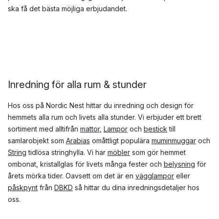
ska få det bästa möjliga erbjudandet.
Inredning för alla rum & stunder
Hos oss på Nordic Nest hittar du inredning och design för
hemmets alla rum och livets alla stunder. Vi erbjuder ett brett
sortiment med alltifrån
mattor
,
Lampor
och
bestick
till
samlarobjekt som
Arabias
omåttligt populära
muminmuggar
och
String
tidlösa stringhylla. Vi har
möbler
som gör hemmet
ombonat, kristallglas för livets många fester och
belysning
för
årets mörka tider. Oavsett om det är en
vägglampor
eller
påskpynt
från
DBKD
så hittar du dina inredningsdetaljer hos
oss.