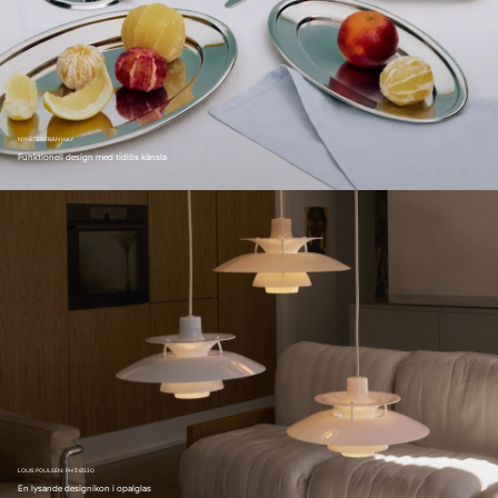
NYHETER FRÅN HAY
Funktionell design med tidlös känsla
LOUIS POULSEN: PH 5 Ø320
En lysande designikon i opalglas