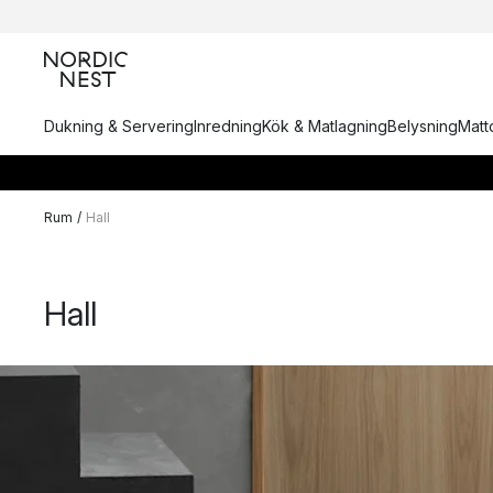
Dukning & Servering
Inredning
Kök & Matlagning
Belysning
Matto
Rum
/
Hall
Hall