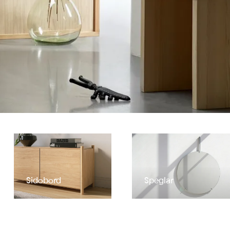
Sidobord
Speglar