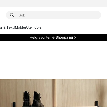
r & Textil
Möbler
Utemöbler
Helgfavoriter →
Shoppa nu