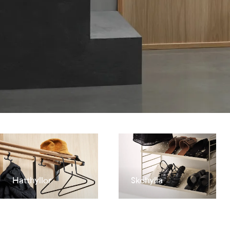
Hatthyllor
Skohylla