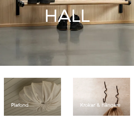
HALL
Plafond
Krokar & hängare