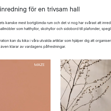
 inredning för en trivsam hall
mmets kanske mest bortglömda rum och det vi nog har svårast att inred
 hallmöbler som hatthyllor, skohyllor och sidobord till plafonder, spe
tion kan du kika i våra utvalda artiklar som hjälper dig att organise
 även klarar av vardagens påfrestningar.
MAZE