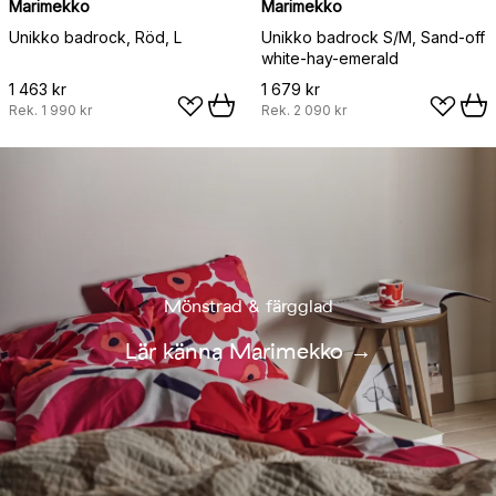
Marimekko
Marimekko
Unikko badrock, Röd, L
Unikko badrock S/M, Sand-off
white-hay-emerald
1 463 kr
1 679 kr
Rek.
1 990 kr
Rek.
2 090 kr
Mönstrad & färgglad
Lär känna Marimekko
→