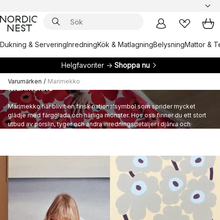
Dukning & Servering
Inredning
Kök & Matlagning
Belysning
Mattor & Te
Helgfavoriter →
Shoppa nu
Varumärken
/
Marimekko
Marimekko
Marimekko har blivit en finsk nationalsymbol som sprider mycket
glädje med färgglada och härliga mönster. Hos oss finner du ett stort
utbud av porslin, tyger och andra inredningsdetaljer i djärva och
lekfulla mönster.