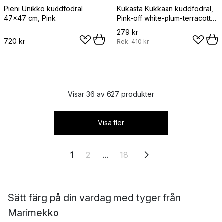
Pieni Unikko kuddfodral
Kukasta Kukkaan kuddfodral,
47x47 cm, Pink
Pink-off white-plum-terracotta,
50x50 cm
279 kr
720 kr
Rek.
410 kr
Visar 36 av 627 produkter
Visa fler
1
2
...
18
Sätt färg på din vardag med tyger från
Marimekko