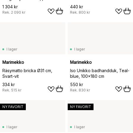
1 304 kr
440 kr
Rek.
2 090 kr
Rek.
800 kr
I lager
I lager
Marimekko
Marimekko
Räsymatto bricka Ø31 cm,
Iso Unikko badhandduk, Teal-
Svart-vit
blue, 100x180 cm
334 kr
550 kr
Rek.
515 kr
Rek.
830 kr
NY FAVORIT
NY FAVORIT
I lager
I lager