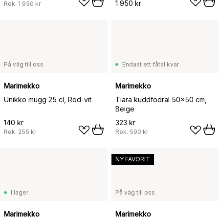
1 950 kr
Rek.
1 950 kr
På väg till oss
Endast ett fåtal kvar
Marimekko
Marimekko
Unikko mugg 25 cl, Röd-vit
Tiara kuddfodral 50x50 cm,
Beige
140 kr
323 kr
Rek.
255 kr
Rek.
590 kr
NY FAVORIT
I lager
På väg till oss
Marimekko
Marimekko