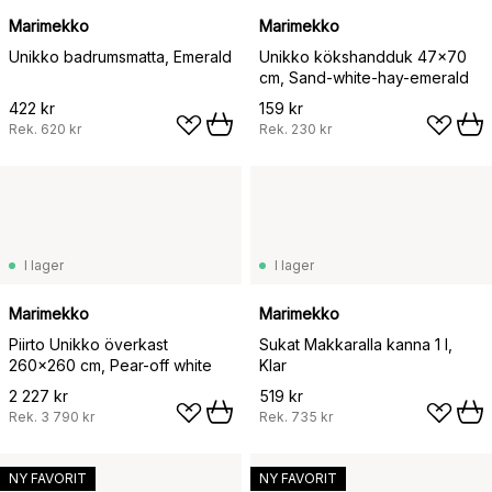
Marimekko
Marimekko
Unikko badrumsmatta, Emerald
Unikko kökshandduk 47x70
cm, Sand-white-hay-emerald
422 kr
159 kr
Rek.
620 kr
Rek.
230 kr
I lager
I lager
Marimekko
Marimekko
Piirto Unikko överkast
Sukat Makkaralla kanna 1 l,
260x260 cm, Pear-off white
Klar
2 227 kr
519 kr
Rek.
3 790 kr
Rek.
735 kr
NY FAVORIT
NY FAVORIT