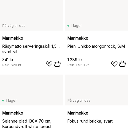
På väg till oss
I lager
Marimekko
Marimekko
Räsymatto serveringsskål 1,5 l,
Pieni Unikko morgonrock, S/M
svart-vit
341 kr
1 289 kr
Rek.
620 kr
Rek.
1 950 kr
I lager
På väg till oss
Marimekko
Marimekko
Selänne pläd 130x170 cm,
Fokus rund bricka, svart
Burgundy-off white, peach