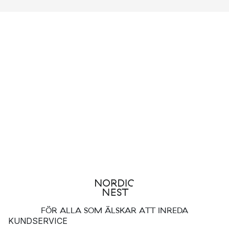
hemmets rum
Idag har Marimekkos sortimentet utökats med produkter till
hela hemmet. På så vis kan du addera mönster till alla hemmets
hörn.
Till ditt sovrum finns till exempelvis
påslakan
och
örngott
,
tillverkat i behaglig bomull i vackra mönster.
Du kan också addera mer färg till vardagsrummet med
kuddfodral
eller
gardiner
från Marimekko. Eller liva upp ditt
badrum med Marimekkos
badrumstextilier
, med hjälp av mer
färg kan du undvika att ditt badrum uppfattas som kalt.
Vilka Marimekko-mönster är mest populära?
Pieni Unikko
FÖR ALLA SOM ÄLSKAR ATT INREDA
Pieni Siirtolapuutarha
KUNDSERVICE