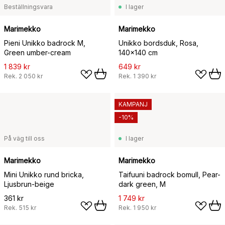
Beställningsvara
I lager
Marimekko
Marimekko
Pieni Unikko badrock M,
Unikko bordsduk, Rosa,
Green umber-cream
140x140 cm
1 839 kr
649 kr
Rek.
2 050 kr
Rek.
1 390 kr
KAMPANJ
-10%
På väg till oss
I lager
Marimekko
Marimekko
Mini Unikko rund bricka,
Taifuuni badrock bomull, Pear-
Ljusbrun-beige
dark green, M
361 kr
1 749 kr
Rek.
515 kr
Rek.
1 950 kr