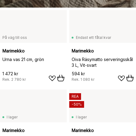
På väg till oss
Endast ett fåtal kvar
Marimekko
Marimekko
Urna vas 21 cm, grön
Oiva Räsymatto serveringsskål
3 L, Vit-svart
1 472 kr
594 kr
Rek.
2 780 kr
Rek.
1 080 kr
REA
-50%
I lager
I lager
Marimekko
Marimekko