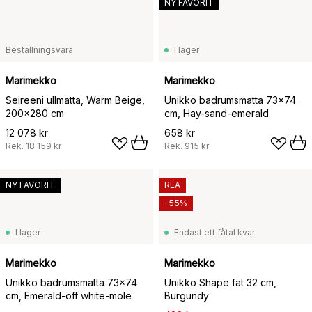
NY FAVORIT
Beställningsvara
I lager
Marimekko
Marimekko
Seireeni ullmatta, Warm Beige,
Unikko badrumsmatta 73x74
200x280 cm
cm, Hay-sand-emerald
12 078 kr
658 kr
Rek.
18 159 kr
Rek.
915 kr
NY FAVORIT
REA
-55%
I lager
Endast ett fåtal kvar
Marimekko
Marimekko
Unikko badrumsmatta 73x74
Unikko Shape fat 32 cm,
cm, Emerald-off white-mole
Burgundy