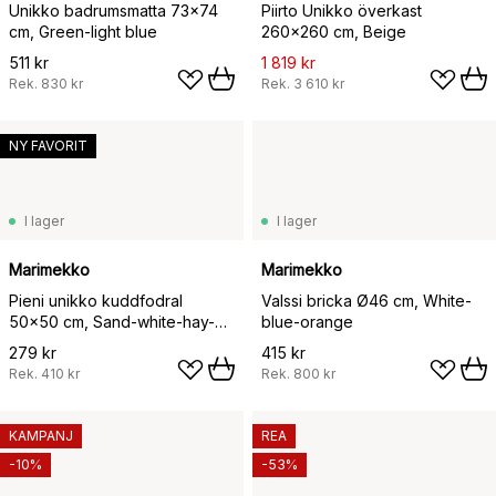
Unikko badrumsmatta 73x74
Piirto Unikko överkast
cm, Green-light blue
260x260 cm, Beige
511 kr
1 819 kr
Rek.
830 kr
Rek.
3 610 kr
NY FAVORIT
I lager
I lager
Marimekko
Marimekko
Pieni unikko kuddfodral
Valssi bricka Ø46 cm, White-
50x50 cm, Sand-white-hay-
blue-orange
emerald
279 kr
415 kr
Rek.
410 kr
Rek.
800 kr
KAMPANJ
REA
-10%
-53%