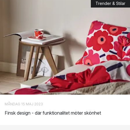
Trender & Stilar
Vad är Marimekkos designvision?
Marimekkos vision har alltid varit att bli en av världens mest
kända mönsterdesigners som uppmuntrar dig att våga uttrycka
dig ännu mer personligt.
I och med de stora framgångarna har visionen breddats till att
Marimekko ska bli världens mest inspirerande varumärke inom
livsstilsdesign
Marimekkos färgsprakande porslin
Du kan enkelt ge ditt kök ett riktigt färglyft med porslin från
Marimekko. I deras populära sortimentet finner du bland annat
muggar
,
skålar
och
tallrikar
. Det finns även ett brett utbud av
MÅNDAG 15 MAJ 2023
vaxdukar
och
servetter
i härliga mönster och färger. Allt du kan
Finsk design - där funktionalitet möter skönhet
tänkas behöva för ett mer färgsprakande och levande kök.
Sprudlande Marimekko-mönster till alla