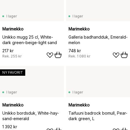
I lager
I lager
Marimekko
Marimekko
Unikko mugg 25 cl, White-
Galleria badhandduk, Emerald-
dark green-beige-light sand
melon
217 kr
748 kr
Rek.
255 kr
Rek.
1 080 kr
NY FAVORIT
I lager
I lager
Marimekko
Marimekko
Unikko bordsduk, White-hay-
Taifuuni badrock bomull, Pear-
sand-emerald
dark green, L
1 392 kr