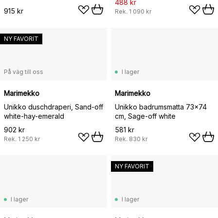
488 kr
915 kr
Rek.
1 090 kr
NY FAVORIT
På väg till oss
I lager
Marimekko
Marimekko
Unikko duschdraperi, Sand-off
Unikko badrumsmatta 73x74
white-hay-emerald
cm, Sage-off white
902 kr
581 kr
Rek.
1 250 kr
Rek.
830 kr
NY FAVORIT
I lager
I lager