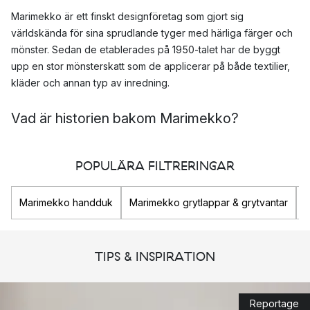
Marimekko är ett finskt designföretag som gjort sig
världskända för sina sprudlande tyger med härliga färger och
mönster. Sedan de etablerades på 1950-talet har de byggt
upp en stor mönsterskatt som de applicerar på både textilier,
kläder och annan typ av inredning.
Vad är historien bakom Marimekko?
Marimekko grundades av Armi Ratia 1951. Till en början
tillverkade de endast
POPULÄRA FILTRERINGAR
tyger
och fram till 1973 trycktes alla tyger
för hand. Det färgglada mönstrena som blivit Marimekkos
signum stod då för en lekfullhet och framtidsoptimism efter att
Marimekko handduk
Marimekko grytlappar & grytvantar
M
flera tunga krigsår i Finland ägt rum i samband med det andra
världskriget.
TIPS & INSPIRATION
Idag producerar Marimekko fortfarande över en miljon meter
tyg per år och sortimentet har breddats mycket. Det är ett av
Finlands mest kända och populära designmärken som säljs och
Reportage