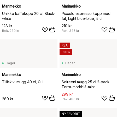
Marimekko
Marimekko
Unikko kaffekopp 20 cl, Black-
Piccolo espresso kopp med
white
fat, Light blue-blue, 5 cl
128 kr
210 kr
Rek.
230 kr
Rek.
345 kr
REA
-38%
I lager
I lager
Marimekko
Marimekko
Tiiliskivi mugg 40 cl, Gul
Seireeni mugg 25 cl 2-pack,
Terra-mörkblå-mint
299 kr
280 kr
Rek.
480 kr
NY FAVORIT