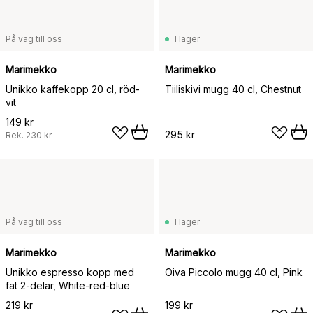
På väg till oss
I lager
Marimekko
Marimekko
Unikko kaffekopp 20 cl, röd-
Tiiliskivi mugg 40 cl, Chestnut
vit
149 kr
295 kr
Rek.
230 kr
På väg till oss
I lager
Marimekko
Marimekko
Unikko espresso kopp med
Oiva Piccolo mugg 40 cl, Pink
fat 2-delar, White-red-blue
219 kr
199 kr