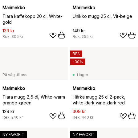
Marimekko
Marimekko
Tiara kaffekopp 20 cl, White-
Unikko mugg 25 cl, Vit-beige
gold
139 kr
149 kr
Rek.
305 kr
Rek.
255 kr
REA
-30%
På väg till oss
I lager
Marimekko
Marimekko
Tiara mugg 2,5 dl, White-warm
Härkä mugg 25 cl 2-pack,
orange-green
white-dark wine-dark red
129 kr
309 kr
Rek.
240 kr
Rek.
440 kr
NY FAVORIT
NY FAVORIT