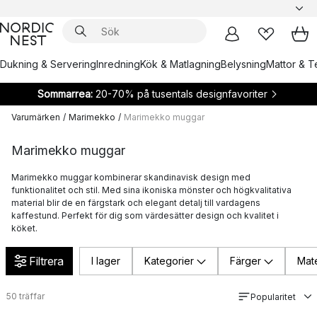
Dukning & Servering
Inredning
Kök & Matlagning
Belysning
Mattor & Te
Sommarrea:
20-70% på tusentals designfavoriter
Varumärken
/
Marimekko
/
Marimekko muggar
Marimekko muggar
Marimekko muggar kombinerar skandinavisk design med
funktionalitet och stil. Med sina ikoniska mönster och högkvalitativa
material blir de en färgstark och elegant detalj till vardagens
kaffestund. Perfekt för dig som värdesätter design och kvalitet i
köket.
Filtrera
I lager
Kategorier
Färger
Mate
50
träffar
Popularitet