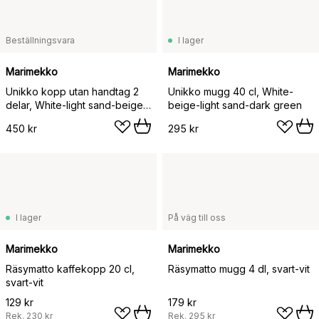
Beställningsvara
I lager
Marimekko
Marimekko
Unikko kopp utan handtag 2
Unikko mugg 40 cl, White-
delar, White-light sand-beige-
beige-light sand-dark green
dark green, 20 cl
450 kr
295 kr
I lager
På väg till oss
Marimekko
Marimekko
Räsymatto kaffekopp 20 cl,
Räsymatto mugg 4 dl, svart-vit
svart-vit
129 kr
179 kr
Rek.
230 kr
Rek.
295 kr