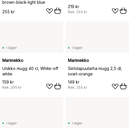
brown-black-light blue
219 kr
255 kr
Rek.
255 kr
I lager
I lager
Marimekko
Marimekko
Unikko mugg 40 cl, White-off
Siirtolapuutarha mugg 2,5 dl,
white
svart-orange
159 kr
149 kr
Rek.
295 kr
Rek.
255 kr
I lager
I lager