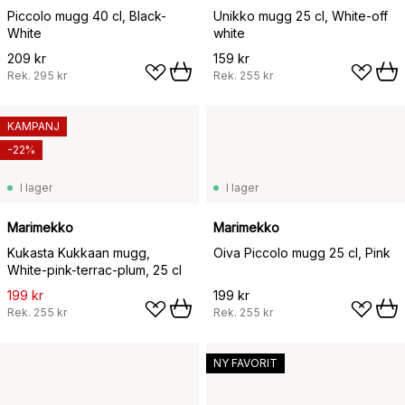
Piccolo mugg 40 cl, Black-
Unikko mugg 25 cl, White-off
White
white
209 kr
159 kr
Rek.
295 kr
Rek.
255 kr
KAMPANJ
-22%
I lager
I lager
Marimekko
Marimekko
Kukasta Kukkaan mugg,
Oiva Piccolo mugg 25 cl, Pink
White-pink-terrac-plum, 25 cl
199 kr
199 kr
Rek.
255 kr
Rek.
255 kr
NY FAVORIT