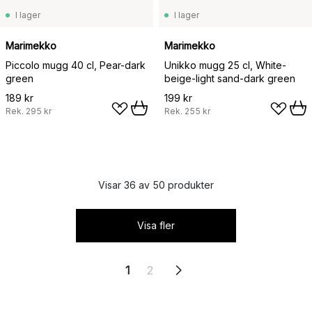
I lager
I lager
Marimekko
Marimekko
Piccolo mugg 40 cl, Pear-dark
Unikko mugg 25 cl, White-
green
beige-light sand-dark green
189 kr
199 kr
Rek.
295 kr
Rek.
255 kr
Visar 36 av 50 produkter
Visa fler
1
2