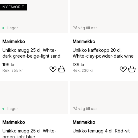
NY FAVORIT
I lager
På väg till oss
Marimekko
Marimekko
Unikko mugg 25 cl, White-
Unikko kaffekopp 20 cl,
dark green-beige-light sand
White-clay-powder-dark wine
199 kr
139 kr
Rek.
255 kr
Rek.
230 kr
I lager
På väg till oss
Marimekko
Marimekko
Unikko mugg 25 cl, White-
Unikko temugg 4 dl, Röd-vit
green-light blue