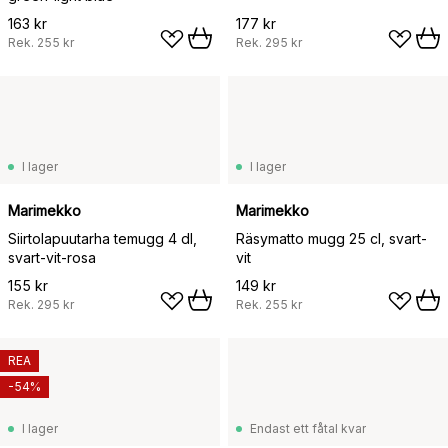
163 kr
177 kr
Rek.
255 kr
Rek.
295 kr
I lager
I lager
Marimekko
Marimekko
Siirtolapuutarha temugg 4 dl,
Räsymatto mugg 25 cl, svart-
svart-vit-rosa
vit
155 kr
149 kr
Rek.
295 kr
Rek.
255 kr
REA
-54%
I lager
Endast ett fåtal kvar