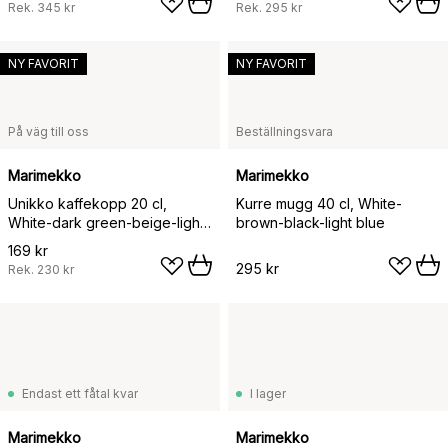
Rek.
345 kr
Rek.
295 kr
NY FAVORIT
NY FAVORIT
På väg till oss
Beställningsvara
Marimekko
Marimekko
Unikko kaffekopp 20 cl,
Kurre mugg 40 cl, White-
White-dark green-beige-light
brown-black-light blue
sand
169 kr
295 kr
Rek.
230 kr
Endast ett fåtal kvar
I lager
Marimekko
Marimekko