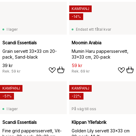
KAMPANJ
-14%
I lager
Endast ett fåtal kvar
Scandi Essentials
Moomin Arabia
Grain servett 33x33 cm 20-
Mumin Haru pappersservett,
pack, Sand-black
33x33 cm, 20-pack
39 kr
59 kr
Rek.
59 kr
Rek.
69 kr
KAMPANJ
KAMPANJ
-51%
-22%
I lager
På väg till oss
Scandi Essentials
Klippan Yllefabrik
Fine grid pappersservett, Vit-
Golden Lily servett 33x33 cm