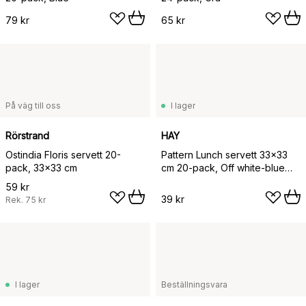
79 kr
65 kr
På väg till oss
I lager
Rörstrand
HAY
Ostindia Floris servett 20-
Pattern Lunch servett 33x33
pack, 33x33 cm
cm 20-pack, Off white-blue
grid
59 kr
39 kr
Rek.
75 kr
I lager
Beställningsvara