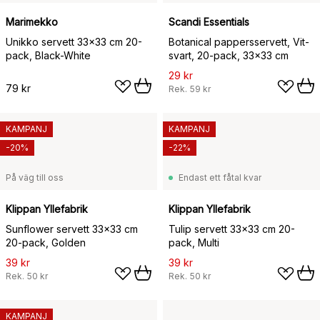
Marimekko
Scandi Essentials
Unikko servett 33x33 cm 20-
Botanical pappersservett, Vit-
pack, Black-White
svart, 20‑pack, 33×33 cm
29 kr
79 kr
Rek.
59 kr
KAMPANJ
KAMPANJ
-20%
-22%
På väg till oss
Endast ett fåtal kvar
Klippan Yllefabrik
Klippan Yllefabrik
Sunflower servett 33x33 cm
Tulip servett 33x33 cm 20-
20-pack, Golden
pack, Multi
39 kr
39 kr
Rek.
50 kr
Rek.
50 kr
KAMPANJ