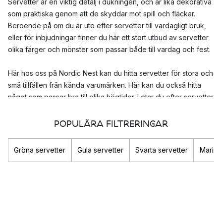
Servetter är en viktig detalj i dukningen, och är lika dekorativa
som praktiska genom att de skyddar mot spill och fläckar.
Beroende på om du är ute efter servetter till vardagligt bruk,
eller för inbjudningar finner du här ett stort utbud av servetter
olika färger och mönster som passar både till vardag och fest.
Här hos oss på Nordic Nest kan du hitta servetter för stora och
små tillfällen från kända varumärken. Här kan du också hitta
något som passar bra till olika högtider. Letar du efter servetter
till jul, påsk eller midsommar finns här mycket att välja mellan.
POPULÄRA FILTRERINGAR
Vilka servetter är mest populära?
Hos oss på Nordic Nest kan du finna ett stort urval av servetter
Gröna servetter
Gula servetter
Svarta servetter
Marime
i olika material och design. Oavsett om du är ute efter mer
vardagliga, fina eller lyxiga servetter hittar du många alternativ
att välja mellan, beroende på tillställning. Här hittar du servetter
från populära och kända varumärken som
Klippan Yllefabrik
,
Lene Bjerre
och
Ernst
.