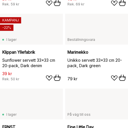
Rek.
59 kr
Rek.
69 kr
KAMPANJ
-22%
I lager
Beställningsvara
Klippan Yllefabrik
Marimekko
Sunflower servett 33x33 cm
Unikko servett 33x33 cm 20-
20-pack, Dark denim
pack, Dark green
39 kr
79 kr
Rek.
50 kr
I lager
På väg till oss
ERNST
Fine Little Day