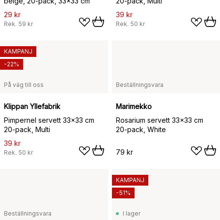
beige, 20‑pack, 33×33 cm
20-pack, Multi
29 kr
39 kr
Rek.
59 kr
Rek.
50 kr
KAMPANJ
-22%
På väg till oss
Beställningsvara
Klippan Yllefabrik
Marimekko
Pimpernel servett 33x33 cm
Rosarium servett 33x33 cm
20-pack, Multi
20-pack, White
39 kr
79 kr
Rek.
50 kr
KAMPANJ
-51%
Beställningsvara
I lager