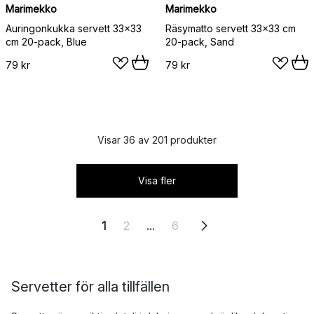
Marimekko
Marimekko
Auringonkukka servett 33x33
Räsymatto servett 33x33 cm
cm 20-pack, Blue
20-pack, Sand
79 kr
79 kr
Visar 36 av 201 produkter
Visa fler
1
2
...
6
Servetter för alla tillfällen