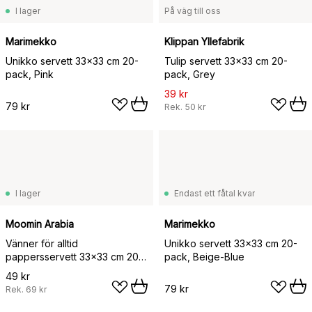
I lager
På väg till oss
Marimekko
Klippan Yllefabrik
Unikko servett 33x33 cm 20-
Tulip servett 33x33 cm 20-
pack, Pink
pack, Grey
39 kr
79 kr
Rek.
50 kr
I lager
Endast ett fåtal kvar
Moomin Arabia
Marimekko
Vänner för alltid
Unikko servett 33x33 cm 20-
pappersservett 33x33 cm 20-
pack, Beige-Blue
pack, Multi
49 kr
79 kr
Rek.
69 kr