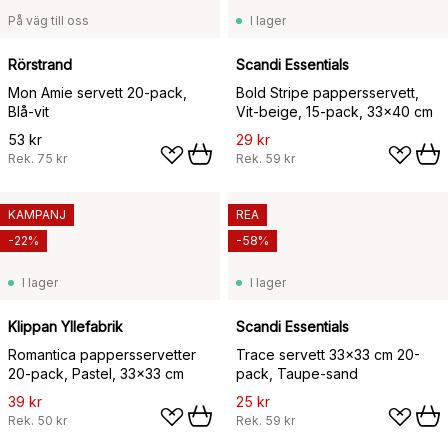
På väg till oss
I lager
Rörstrand
Scandi Essentials
Mon Amie servett 20-pack,
Bold Stripe pappersservett,
Blå-vit
Vit-beige, 15‑pack, 33×40 cm
53 kr
29 kr
Rek.
75 kr
Rek.
59 kr
KAMPANJ
REA
-22%
-58%
I lager
I lager
Klippan Yllefabrik
Scandi Essentials
Romantica pappersservetter
Trace servett 33x33 cm 20-
20-pack, Pastel, 33x33 cm
pack, Taupe-sand
39 kr
25 kr
Rek.
50 kr
Rek.
59 kr