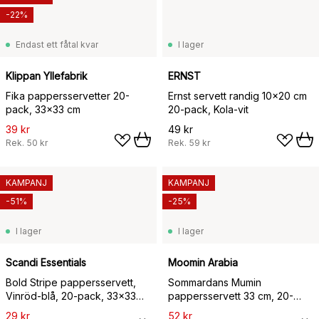
-22%
Endast ett fåtal kvar
I lager
Klippan Yllefabrik
ERNST
Fika pappersservetter 20-
Ernst servett randig 10x20 cm
pack, 33x33 cm
20-pack, Kola-vit
39 kr
49 kr
Rek.
50 kr
Rek.
59 kr
KAMPANJ
KAMPANJ
-51%
-25%
I lager
I lager
Scandi Essentials
Moomin Arabia
Bold Stripe pappersservett,
Sommardans Mumin
Vinröd-blå, 20‑pack, 33×33
pappersservett 33 cm, 20-
cm
pack
29 kr
52 kr