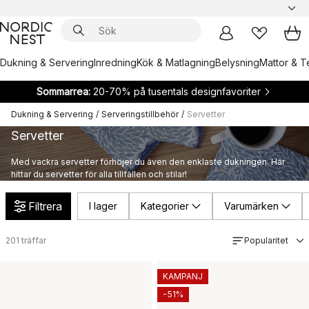
Dukning & Servering
Inredning
Kök & Matlagning
Belysning
Mattor & Te
Sommarrea:
20-70% på tusentals designfavoriter
Dukning & Servering
/
Serveringstillbehör
/
Servetter
Servetter
Med vackra servetter förhöjer du även den enklaste dukningen. Här
hittar du servetter för alla tillfällen och stilar!
Filtrera
I lager
Kategorier
Varumärken
201
träffar
Popularitet
KAMPANJ
-51%