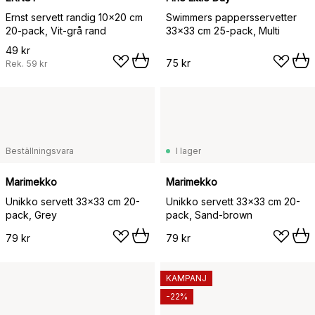
Ernst servett randig 10x20 cm
Swimmers pappersservetter
20-pack, Vit-grå rand
33x33 cm 25-pack, Multi
49 kr
75 kr
Rek.
59 kr
Beställningsvara
I lager
Marimekko
Marimekko
Unikko servett 33x33 cm 20-
Unikko servett 33x33 cm 20-
pack, Grey
pack, Sand-brown
79 kr
79 kr
KAMPANJ
-22%