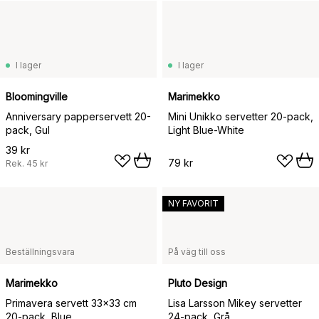
I lager
I lager
Bloomingville
Marimekko
Anniversary papperservett 20-
Mini Unikko servetter 20-pack,
pack, Gul
Light Blue-White
39 kr
79 kr
Rek.
45 kr
NY FAVORIT
Beställningsvara
På väg till oss
Marimekko
Pluto Design
Primavera servett 33x33 cm
Lisa Larsson Mikey servetter
20-pack, Blue
24-pack, Grå