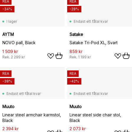
REA
REA
-34%
-28%
I lager
Endast ett fåtal kvar
AYTM
Satake
NOVO pall, Black
Satake Tri-Pod XL, Svart
1 509 kr
859 kr
Rek.
2 299 kr
Rek.
1 199 kr
REA
REA
-38%
-42%
Endast ett fåtal kvar
Endast ett fåtal kvar
Muuto
Muuto
Linear steel armchair karmstol,
Linear steel side chair stol,
Black
Black
2 394 kr
2 073 kr