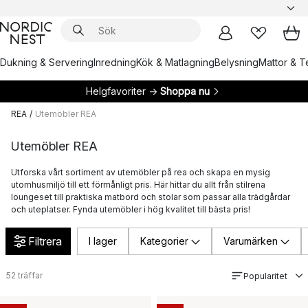
Dukning & Servering
Inredning
Kök & Matlagning
Belysning
Mattor & Te
Helgfavoriter →
Shoppa nu
REA
/
Utemöbler REA
Utemöbler REA
Utforska vårt sortiment av utemöbler på rea och skapa en mysig
utomhusmiljö till ett förmånligt pris. Här hittar du allt från stilrena
loungeset till praktiska matbord och stolar som passar alla trädgårdar
och uteplatser. Fynda utemöbler i hög kvalitet till bästa pris!
Filtrera
I lager
Kategorier
Varumärken
52
träffar
Popularitet