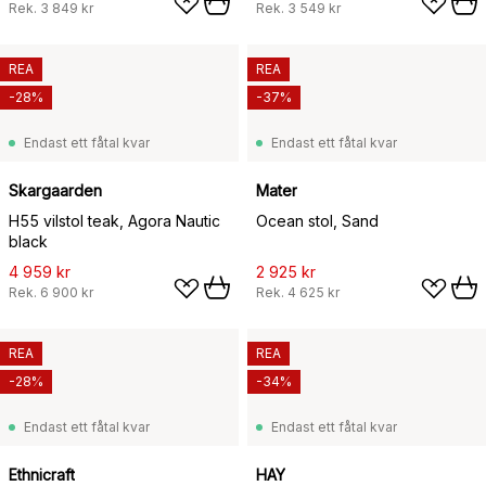
Rek.
3 849 kr
Rek.
3 549 kr
REA
REA
-28%
-37%
Endast ett fåtal kvar
Endast ett fåtal kvar
Skargaarden
Mater
H55 vilstol teak, Agora Nautic
Ocean stol, Sand
black
4 959 kr
2 925 kr
Rek.
6 900 kr
Rek.
4 625 kr
REA
REA
-28%
-34%
Endast ett fåtal kvar
Endast ett fåtal kvar
Ethnicraft
HAY