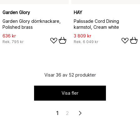
Garden Glory
HAY
Garden Glory dörrknackare,
Palissade Cord Dining
Polished brass
karmstol, Cream white
636 kr
3 809 kr
Rek.
795 kr
Rek.
6 049 kr
Visar 36 av 52 produkter
Visa fler
1
2