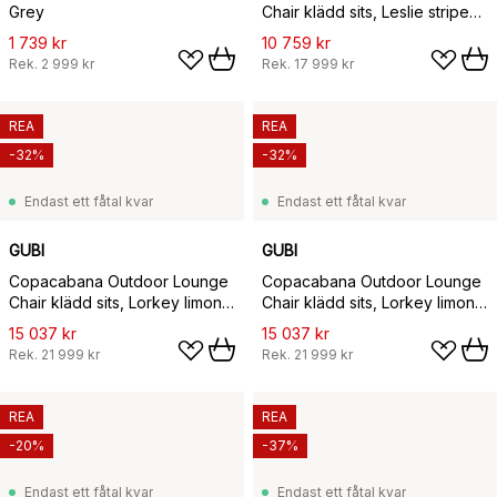
Grey
Chair klädd sits, Leslie stripe
limonta 020-svarta ben
1 739 kr
10 759 kr
Rek.
2 999 kr
Rek.
17 999 kr
REA
REA
-32%
-32%
Endast ett fåtal kvar
Endast ett fåtal kvar
GUBI
GUBI
Copacabana Outdoor Lounge
Copacabana Outdoor Lounge
Chair klädd sits, Lorkey limonta
Chair klädd sits, Lorkey limonta
41-svarta ben
44-international orange
15 037 kr
15 037 kr
Rek.
21 999 kr
Rek.
21 999 kr
REA
REA
-20%
-37%
Endast ett fåtal kvar
Endast ett fåtal kvar