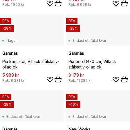
Rek.
1 800 kr
Rek.
6 998 kr
REA
REA
-28%
-28%
I lager
Endast ett fåtal kvar
Gärsnäs
Gärsnäs
Pia karmstol, Vitlack stålstativ-
Pia bord Ø70 cm, Vitlack
oljad ek
stålstativ-oljad ek
5 989 kr
8 179 kr
Rek.
8 331 kr
Rek.
11 385 kr
REA
REA
-28%
-46%
Endast ett fåtal kvar
Endast ett fåtal kvar
Gärsnäs
New Works