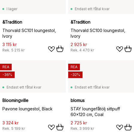
I lager
Endast ett fåtal kvar
&Tradition
&Tradition
Thorvald SC101 loungestol,
Thorvald SC100 loungestol,
Ivory
Ivory
3 115 kr
2 925 kr
Rek.
5 215 kr
Rek.
4 470 kr
REA
REA
-36%
-32%
Endast ett fåtal kvar
Endast ett fåtal kvar
Bloomingville
blomus
Pavone loungestol, Black
STAY loungefåtölj sittpuff
60x120 cm, Coal
3 324 kr
2 725 kr
Rek.
5 199 kr
Rek.
3 999 kr