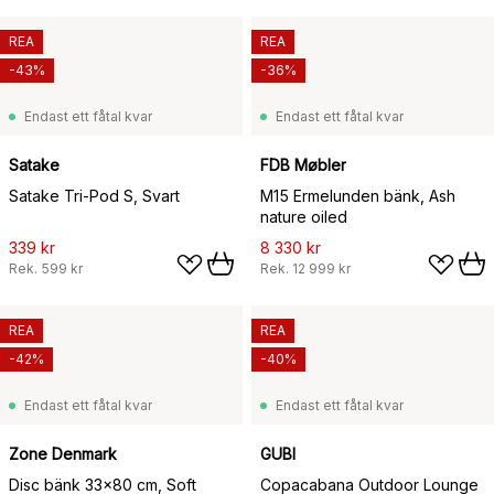
REA
REA
-43%
-36%
Endast ett fåtal kvar
Endast ett fåtal kvar
Satake
FDB Møbler
Satake Tri-Pod S, Svart
M15 Ermelunden bänk, Ash
nature oiled
339 kr
8 330 kr
Rek.
599 kr
Rek.
12 999 kr
REA
REA
-42%
-40%
Endast ett fåtal kvar
Endast ett fåtal kvar
Zone Denmark
GUBI
Disc bänk 33x80 cm, Soft
Copacabana Outdoor Lounge