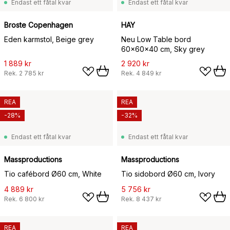
Endast ett fåtal kvar
Endast ett fåtal kvar
Broste Copenhagen
HAY
Eden karmstol, Beige grey
Neu Low Table bord
60x60x40 cm, Sky grey
1 889 kr
2 920 kr
Rek.
2 785 kr
Rek.
4 849 kr
REA
REA
-28%
-32%
Endast ett fåtal kvar
Endast ett fåtal kvar
Massproductions
Massproductions
Tio cafébord Ø60 cm, White
Tio sidobord Ø60 cm, Ivory
4 889 kr
5 756 kr
Rek.
6 800 kr
Rek.
8 437 kr
REA
REA