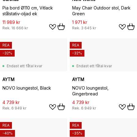
Pia bord Ø110 cm, Vitlack
May Chair Outdoor stol, Dark
stålstativ-oljad ek
Green
11 989 kr
1 971 kr
Rek.
16 666 kr
Rek.
3 645 kr
REA
REA
-32%
-32%
Endast ett fåtal kvar
Endast ett fåtal kvar
AYTM
AYTM
NOVO loungestol, Black
NOVO loungestol,
Gingerbread
4 739 kr
4 739 kr
Rek.
6 949 kr
Rek.
6 949 kr
REA
REA
-40%
-35%