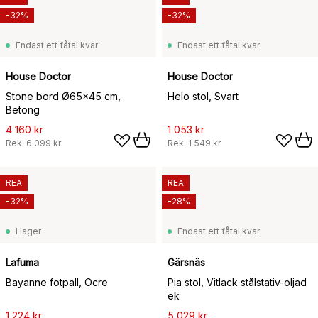
-32%
-32%
Endast ett fåtal kvar
Endast ett fåtal kvar
House Doctor
House Doctor
Stone bord Ø65x45 cm,
Helo stol, Svart
Betong
4 160 kr
1 053 kr
Rek.
6 099 kr
Rek.
1 549 kr
REA
REA
-32%
-28%
I lager
Endast ett fåtal kvar
Lafuma
Gärsnäs
Bayanne fotpall, Ocre
Pia stol, Vitlack stålstativ-oljad
ek
1 224 kr
5 029 kr