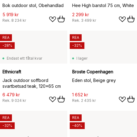
Bok outdoor stol, Obehandlad
Hee High barstol 75 cm, White
5 919 kr
2 299 kr
Rek.
8 234 kr
Rek.
3 499 kr
REA
REA
-28%
-32%
Endast ett fåtal kvar
I lager
Ethnicraft
Broste Copenhagen
Jack outdoor soffbord
Eden stol, Beige grey
svartbetsad teak, 120x65 cm
6 479 kr
1 652 kr
Rek.
9 024 kr
Rek.
2 435 kr
REA
REA
-32%
-40%