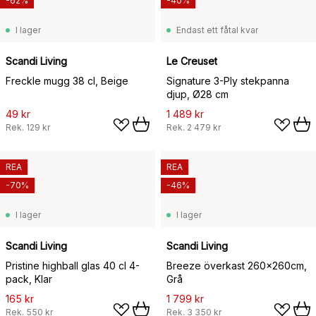
-62%
-40%
I lager
Endast ett fåtal kvar
Scandi Living
Le Creuset
Freckle mugg 38 cl, Beige
Signature 3-Ply stekpanna
djup, Ø28 cm
49 kr
1 489 kr
Rek.
129 kr
Rek.
2 479 kr
REA
REA
-70%
-46%
I lager
I lager
Scandi Living
Scandi Living
Pristine highball glas 40 cl 4-
Breeze överkast 260x260cm,
pack, Klar
Grå
165 kr
1 799 kr
Rek.
550 kr
Rek.
3 350 kr