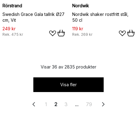
Rörstrand
Nordwik
Swedish Grace Gala tallrik Ø27
Nordwik shaker rostfritt stål,
cm, Vit
50 cl
249 kr
119 kr
Rek.
475 kr
Rek.
269 kr
Visar 36 av 2835 produkter
Visa fler
1
2
3
...
79