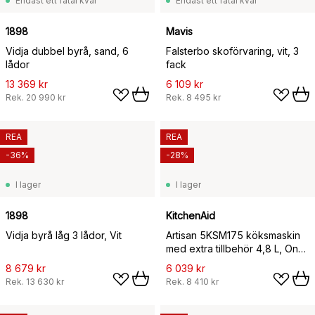
Endast ett fåtal kvar
Endast ett fåtal kvar
1898
Mavis
Vidja dubbel byrå, sand, 6
Falsterbo skoförvaring, vit, 3
lådor
fack
13 369 kr
6 109 kr
Rek.
20 990 kr
Rek.
8 495 kr
REA
REA
-36%
-28%
I lager
I lager
1898
KitchenAid
Vidja byrå låg 3 lådor, Vit
Artisan 5KSM175 köksmaskin
med extra tillbehör 4,8 L, Onyx
black
8 679 kr
6 039 kr
Rek.
13 630 kr
Rek.
8 410 kr