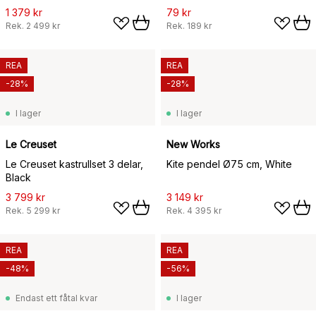
1 379 kr
79 kr
Rek.
2 499 kr
Rek.
189 kr
REA
REA
-28%
-28%
I lager
I lager
Le Creuset
New Works
Le Creuset kastrullset 3 delar,
Kite pendel Ø75 cm, White
Black
3 799 kr
3 149 kr
Rek.
5 299 kr
Rek.
4 395 kr
REA
REA
-48%
-56%
Endast ett fåtal kvar
I lager