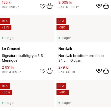
155 kr
8 009 kr
Rek.
390 kr
Rek.
12 580 kr
REA
REA
-31%
-38%
I lager
I lager
Le Creuset
Nordwik
Signature buffétgryta 3,5 l,
Nordwik brödform med lock
Meringue
34 cm, Gjutjärn
2 631 kr
279 kr
Rek.
4 019 kr
Rek.
449 kr
REA
REA
-50%
-48%
I lager
I lager