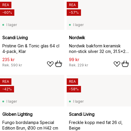
REA
REA
-60%
-57%
I lager
I lager
Scandi Living
Nordwik
Pristine Gin & Tonic glas 64 cl
Nordwik bakform keramisk
4-pack, Klar
non-stick silver 32 cm, 31.5x20
cm
235 kr
99 kr
Rek.
590 kr
Rek.
229 kr
REA
REA
-42%
-58%
I lager
I lager
Globen Lighting
Scandi Living
Fungo bordslampa Special
Freckle kopp med fat 26 cl,
Edition Brun, Ø30 cm H42 cm
Beige