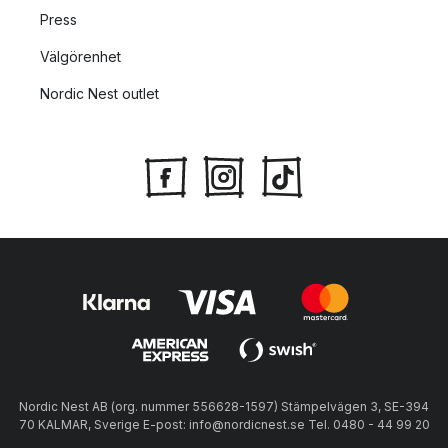
Press
Välgörenhet
Nordic Nest outlet
Nordic Nest AB (org. nummer 556628-1597) Stämpelvägen 3, SE-394
70 KALMAR, Sverige E-post: info@nordicnest.se Tel. 0480 - 44 99 20