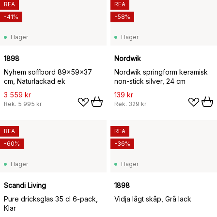
REA
REA
-41%
-58%
I lager
I lager
1898
Nordwik
Nyhem soffbord 89x59x37
Nordwik springform keramisk
cm, Naturlackad ek
non-stick silver, 24 cm
3 559 kr
139 kr
Rek.
5 995 kr
Rek.
329 kr
REA
REA
-60%
-36%
I lager
I lager
Scandi Living
1898
Pure dricksglas 35 cl 6-pack,
Vidja lågt skåp, Grå lack
Klar