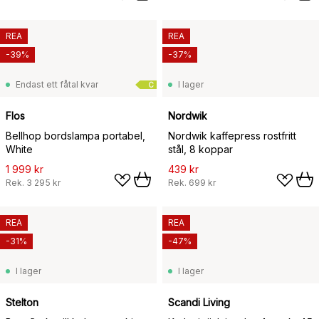
REA
REA
-39%
-37%
Endast ett fåtal kvar
I lager
C
Flos
Nordwik
Bellhop bordslampa portabel,
Nordwik kaffepress rostfritt
White
stål, 8 koppar
1 999 kr
439 kr
Rek.
3 295 kr
Rek.
699 kr
REA
REA
-31%
-47%
I lager
I lager
Stelton
Scandi Living