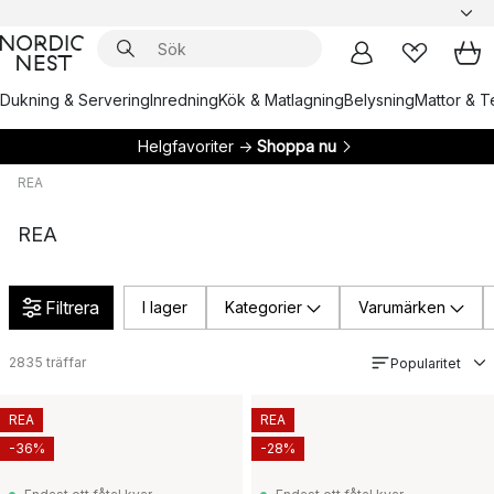
Dukning & Servering
Inredning
Kök & Matlagning
Belysning
Mattor & Te
Helgfavoriter →
Shoppa nu
REA
REA
Filtrera
I lager
Kategorier
Varumärken
2835
träffar
Popularitet
REA
REA
-36%
-28%