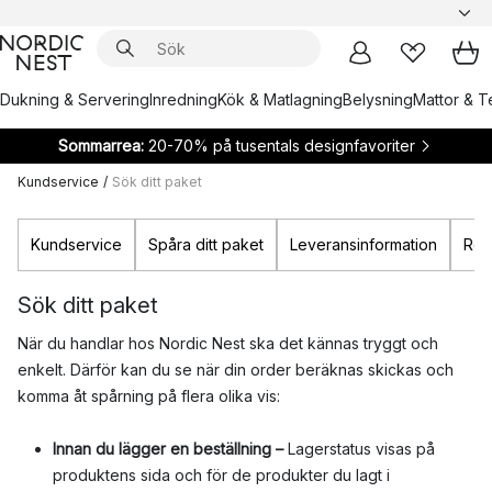
Dukning & Servering
Inredning
Kök & Matlagning
Belysning
Mattor & Te
Sommarrea:
20-70% på tusentals designfavoriter
Kundservice
/
Sök ditt paket
Kundservice
Spåra ditt paket
Leveransinformation
Ret
Sök ditt paket
När du handlar hos Nordic Nest ska det kännas tryggt och
enkelt. Därför kan du se när din order beräknas skickas och
komma åt spårning på flera olika vis:
Innan du lägger en beställning –
Lagerstatus visas på
produktens sida och för de produkter du lagt i