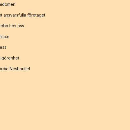
mdömen
t ansvarsfulla företaget
obba hos oss
filiate
ess
lgörenhet
rdic Nest outlet