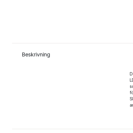
Beskrivning
D
L
s
f
S
a