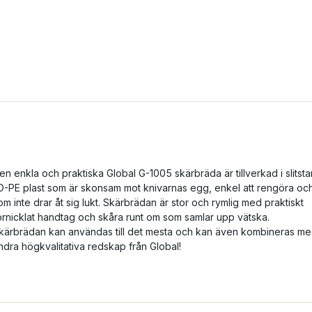
en enkla och praktiska Global G-1005 skärbräda är tillverkad i slitsta
D-PE plast som är skonsam mot knivarnas egg, enkel att rengöra oc
om inte drar åt sig lukt. Skärbrädan är stor och rymlig med praktiskt
örnicklat handtag och skåra runt om som samlar upp vätska.
kärbrädan kan användas till det mesta och kan även kombineras m
ndra högkvalitativa redskap från Global!