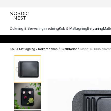
Dukning & Servering
Inredning
Kök & Matlagning
Belysning
Matto
Kök & Matlagning
/
Köksredskap
/
Skärbrädor
/
Global G-1005 skärbr