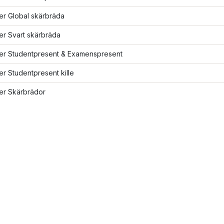
ler Global skärbräda
ler Svart skärbräda
ler Studentpresent & Examenspresent
ler Studentpresent kille
ler Skärbrädor