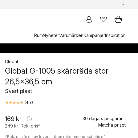
Rum
Nyheter
Varumärken
Kampanjer
Inspiration
Global
Global G-1005 skärbräda stor
26,5x36,5 cm
Svart plast
(
4.3
)
169 kr
30 dagars prisgaranti
Matcha priset
249 kr
Rek. pris*
*Rek. pris är ett av leverantören rekommenderat pris på