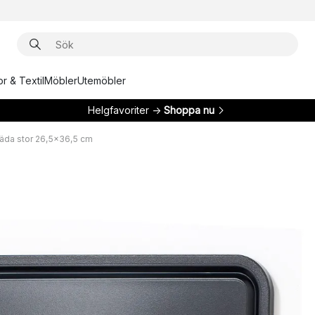
r & Textil
Möbler
Utemöbler
Helgfavoriter →
Shoppa nu
äda stor 26,5x36,5 cm