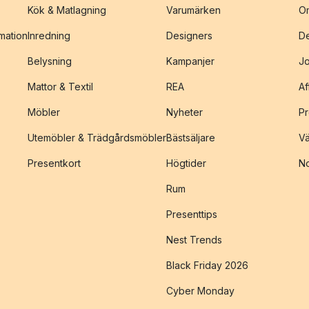
Kök & Matlagning
Varumärken
O
amation
Inredning
Designers
De
Belysning
Kampanjer
J
Mattor & Textil
REA
Af
Möbler
Nyheter
Pr
Utemöbler & Trädgårdsmöbler
Bästsäljare
Vä
Presentkort
Högtider
No
Rum
Presenttips
Nest Trends
Black Friday 2026
Cyber Monday