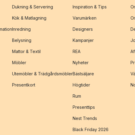
Dukning & Servering
Inspiration & Tips
O
Kök & Matlagning
Varumärken
O
amation
Inredning
Designers
De
Belysning
Kampanjer
J
Mattor & Textil
REA
Af
Möbler
Nyheter
Pr
Utemöbler & Trädgårdsmöbler
Bästsäljare
Vä
Presentkort
Högtider
No
Rum
Presenttips
Nest Trends
Black Friday 2026