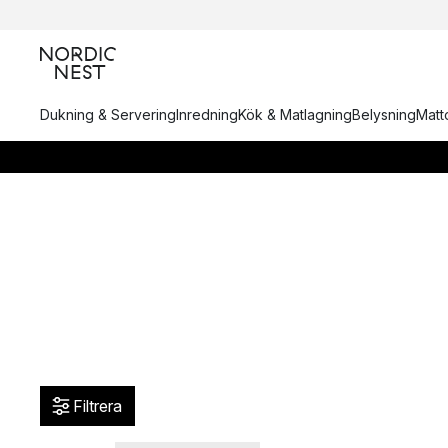
Dukning & Servering
Inredning
Kök & Matlagning
Belysning
Matto
Filtrera