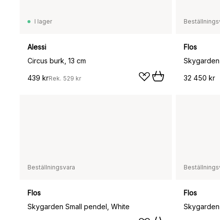
I lager
Beställnings
Alessi
Flos
Circus burk, 13 cm
Skygarden 
439 kr
32 450 kr
Rek.
529 kr
Beställningsvara
Beställnings
Flos
Flos
Skygarden Small pendel, White
Skygarden 