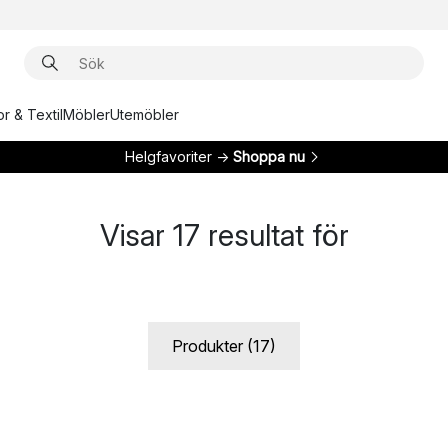
r & Textil
Möbler
Utemöbler
Helgfavoriter →
Shoppa nu
Visar
17
resultat för
Produkter (17)