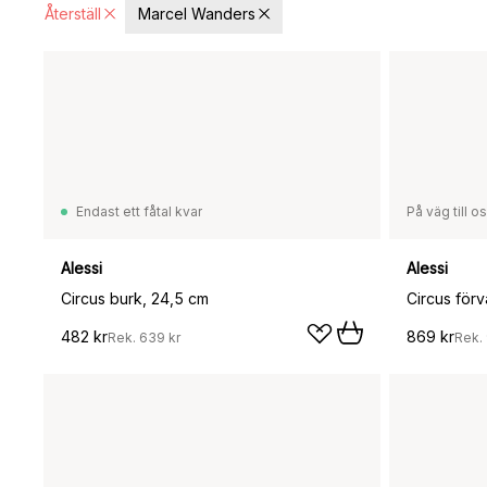
Återställ
Marcel Wanders
Endast ett fåtal kvar
På väg till o
Alessi
Alessi
Circus burk, 24,5 cm
Circus för
482 kr
869 kr
Rek.
639 kr
Rek.