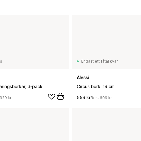
ss
Endast ett fåtal kvar
Alessi
varingsburkar, 3-pack
Circus burk, 19 cm
559 kr
929 kr
Rek.
609 kr