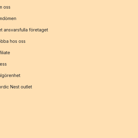
m oss
mdömen
t ansvarsfulla företaget
obba hos oss
filiate
ess
lgörenhet
rdic Nest outlet