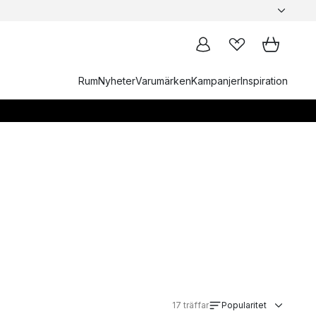
Rum
Nyheter
Varumärken
Kampanjer
Inspiration
17
träffar
Popularitet