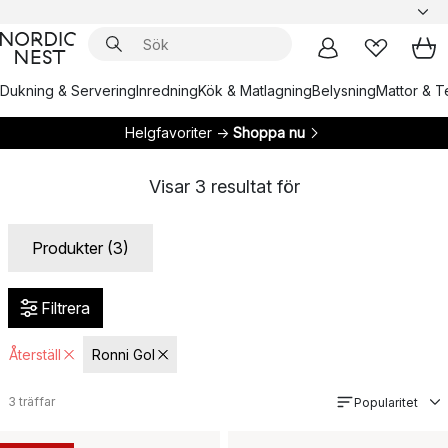
Dukning & Servering
Inredning
Kök & Matlagning
Belysning
Mattor & Te
Helgfavoriter →
Shoppa nu
Visar
3
resultat för
Produkter (3)
Filtrera
Återställ
Ronni Gol
3
träffar
Popularitet