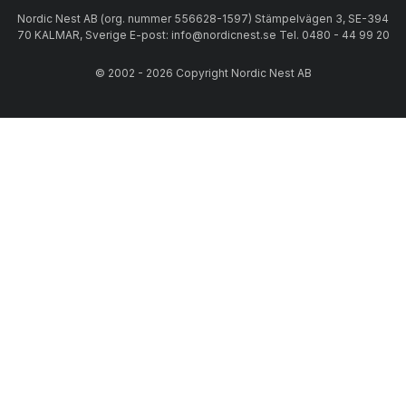
Nordic Nest AB (org. nummer 556628-1597) Stämpelvägen 3, SE-394
70 KALMAR, Sverige E-post: info@nordicnest.se Tel. 0480 - 44 99 20
© 2002 - 2026 Copyright Nordic Nest AB