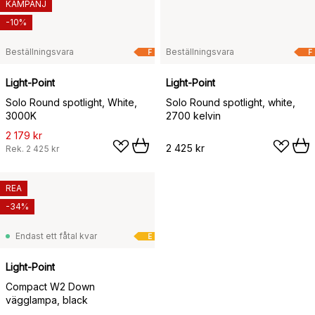
KAMPANJ
-10%
Beställningsvara
Beställningsvara
F
F
Light-Point
Light-Point
Solo Round spotlight, White,
Solo Round spotlight, white,
3000K
2700 kelvin
2 179 kr
2 425 kr
Rek.
2 425 kr
REA
-34%
Endast ett fåtal kvar
E
Light-Point
Compact W2 Down
vägglampa, black