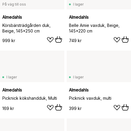
På väg till oss
I lager
Almedahls
Almedahls
Körsbärsträdgården duk,
Belle Amie vaxduk, Beige,
Beige, 145x250 cm
145x220 cm
999 kr
749 kr
I lager
I lager
Almedahls
Almedahls
Picknick kökshandduk, Multi
Picknick vaxduk, multi
169 kr
399 kr