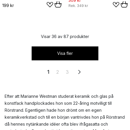
309 kr
199 kr
Rek.
349 kr
Visar 36 av 87 produkter
Visa fler
1
2
3
Efter att Marianne Westman studerat keramik och glas på
konstfack handplockades hon som 22-åring motvilligt till
Rörstrand. Egentligen hade hon drömt om en egen
keramikverkstad och till en början vantrivdes hon på Rörstrand
då hennes nytänkande idéer ofta blev ifrågasatta och