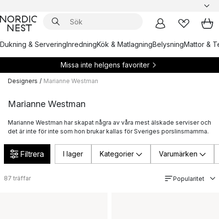
Dukning & Servering
Inredning
Kök & Matlagning
Belysning
Mattor & Te
Missa inte helgens favoriter
Designers
/
Marianne Westman
Marianne Westman
Marianne Westman har skapat några av våra mest älskade serviser och
det är inte för inte som hon brukar kallas för Sveriges porslinsmamma.
Filtrera
I lager
Kategorier
Varumärken
87
träffar
Popularitet