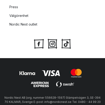
Press
Välgörenhet
Nordic Nest outlet
Nordic Nest AB (org. nummer 556628-1597) Stämpelvägen 3, SE-394
70 KALMAR, Sverige E-post: info@nordicnest.se Tel. 0480 - 44 99 20