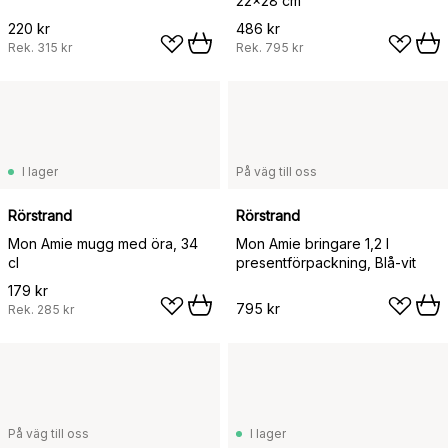
22x28 cm
220 kr
486 kr
Rek.
315 kr
Rek.
795 kr
I lager
På väg till oss
Rörstrand
Rörstrand
Mon Amie mugg med öra, 34
Mon Amie bringare 1,2 l
cl
presentförpackning, Blå-vit
179 kr
795 kr
Rek.
285 kr
På väg till oss
I lager