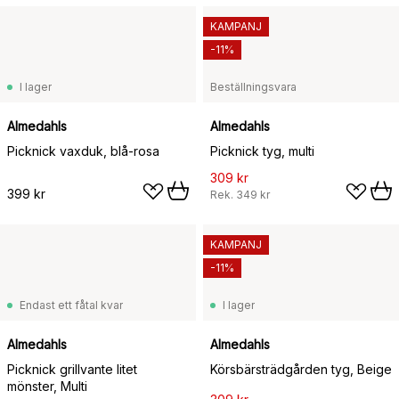
KAMPANJ
-11%
I lager
Beställningsvara
Almedahls
Almedahls
Picknick vaxduk, blå-rosa
Picknick tyg, multi
309 kr
399 kr
Rek.
349 kr
KAMPANJ
-11%
Endast ett fåtal kvar
I lager
Almedahls
Almedahls
Picknick grillvante litet
Körsbärsträdgården tyg, Beige
mönster, Multi