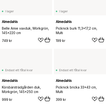
I lager
I lager
Almedahls
Almedahls
Belle Amie vaxduk, Mörkgrön,
Picknick burk 11,3x17,2 cm,
145x220 cm
Multi
749 kr
199 kr
Endast ett fåtal kvar
Endast ett fåtal kvar
Almedahls
Almedahls
Körsbärsträdgården duk,
Picknick bricka 33x43 cm,
Mörkgrön, 145x250 cm
Multi
999 kr
399 kr