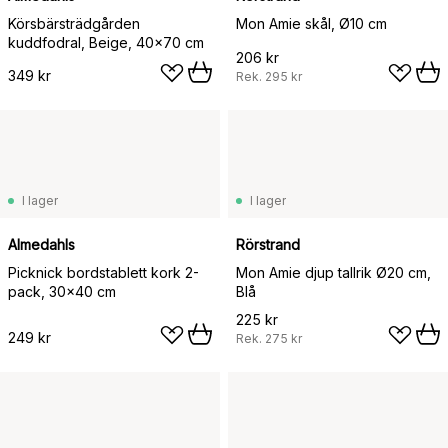
Körsbärsträdgården
Mon Amie skål, Ø10 cm
kuddfodral, Beige, 40x70 cm
206 kr
349 kr
Rek.
295 kr
I lager
I lager
Almedahls
Rörstrand
Picknick bordstablett kork 2-
Mon Amie djup tallrik Ø20 cm,
pack, 30x40 cm
Blå
225 kr
249 kr
Rek.
275 kr