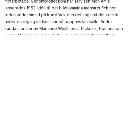
motarbetade. Genombrottet kom när servisen Mon Amie
lanserades 1952. Idén till det blåblommiga mönstret fick hon
redan under sin tid på konstfack och det sägs att det kom till
under en regnig midsommar på pappans lantställe. Andra
kända mönster av Marianne Westman är Picknick, Pomona och
Frisco. Hon har en egen, lekfull stil och använde sig ofta av
grönsaker och frukter i sina mönster. Det är också därför som
många 1960-talsserviser felaktigt brukar tillskrivas Marianne
Westman. Exempel på detta är servisen Eden som i själva
verket formgavs av Sigrid Richter. Marianne Westman brukar
ibland beskrivas som Sveriges porslinsmamma och det är till
tack vare henne vi idag kan köpa servisdelar separat. Till en
början sålde Rörstrand enbart kompletta serviser men
Marianne Westman ville att man skulle kunna köpa de delar
man önskade för att sedan komplettera sin servis. Till en
början möttes idén av motstånd men när den väl sattes i bruk
blev det en succé.