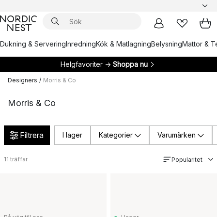
Dukning & Servering
Inredning
Kök & Matlagning
Belysning
Mattor & Te
Helgfavoriter →
Shoppa nu
Designers
/
Morris & Co
Morris & Co
Filtrera
I lager
Kategorier
Varumärken
11
träffar
Popularitet