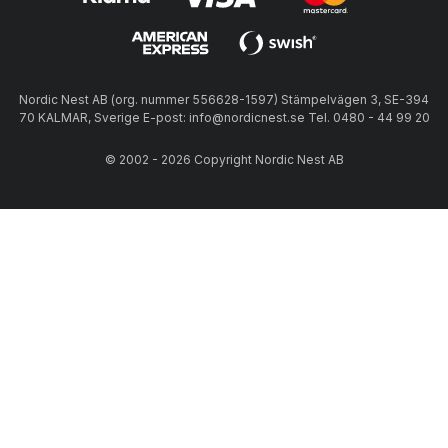
Nordic Nest AB (org. nummer 556628-1597) Stämpelvägen 3, SE-394
70 KALMAR, Sverige E-post: info@nordicnest.se Tel. 0480 - 44 99 20
© 2002 - 2026 Copyright Nordic Nest AB