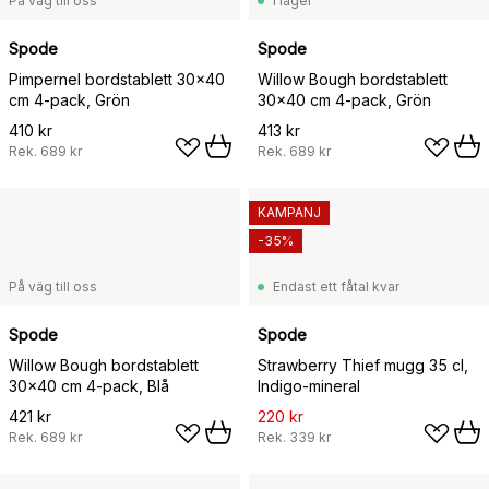
På väg till oss
I lager
Spode
Spode
Pimpernel bordstablett 30x40
Willow Bough bordstablett
cm 4-pack, Grön
30x40 cm 4-pack, Grön
410 kr
413 kr
Rek.
689 kr
Rek.
689 kr
KAMPANJ
-35%
På väg till oss
Endast ett fåtal kvar
Spode
Spode
Willow Bough bordstablett
Strawberry Thief mugg 35 cl,
30x40 cm 4-pack, Blå
Indigo-mineral
421 kr
220 kr
Rek.
689 kr
Rek.
339 kr