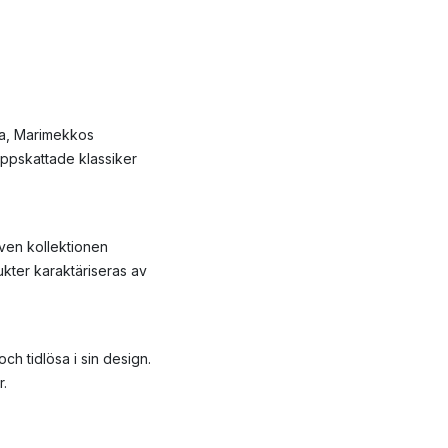
tia, Marimekkos
uppskattade klassiker
ven kollektionen
ukter karaktäriseras av
h tidlösa i sin design.
r.