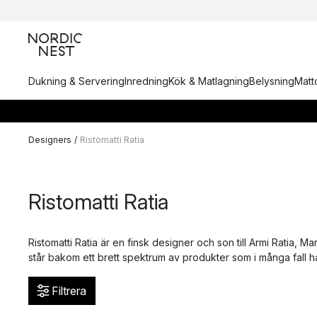
Dukning & Servering
Inredning
Kök & Matlagning
Belysning
Matto
Designers
/
Ristomatti Ratia
Ristomatti Ratia
Ristomatti Ratia är en finsk designer och son till Armi Ratia, M
står bakom ett brett spektrum av produkter som i många fall har
Filtrera