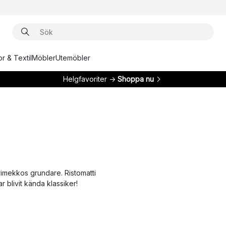
r & Textil
Möbler
Utemöbler
Helgfavoriter →
Shoppa nu
arimekkos grundare. Ristomatti
 blivit kända klassiker!