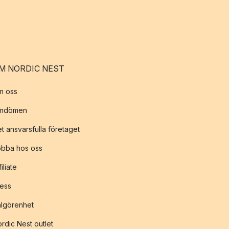
M NORDIC NEST
m oss
mdömen
t ansvarsfulla företaget
obba hos oss
filiate
ess
lgörenhet
rdic Nest outlet