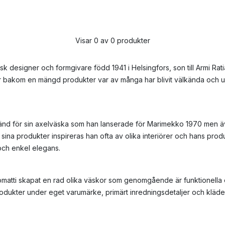
Visar 0 av 0 produkter
insk designer och formgivare född 1941 i Helsingfors, son till Armi Ra
tår bakom en mängd produkter var av många har blivit välkända och 
änd för sin axelväska som han lanserade för Marimekko 1970 men ä
 sina produkter inspireras han ofta av olika interiörer och hans prod
och enkel elegans.
matti skapat en rad olika väskor som genomgående är funktionella oc
odukter under eget varumärke, primärt inredningsdetaljer och kläde