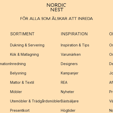
FÖR ALLA SOM ÄLSKAR ATT INREDA
SORTIMENT
INSPIRATION
O
Dukning & Servering
Inspiration & Tips
O
Kök & Matlagning
Varumärken
O
amation
Inredning
Designers
De
Belysning
Kampanjer
J
Mattor & Textil
REA
Af
Möbler
Nyheter
Pr
Utemöbler & Trädgårdsmöbler
Bästsäljare
Vä
Presentkort
Högtider
No