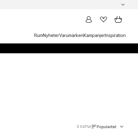
Rum
Nyheter
Varumärken
Kampanjer
Inspiration
0
träffar
Popularitet