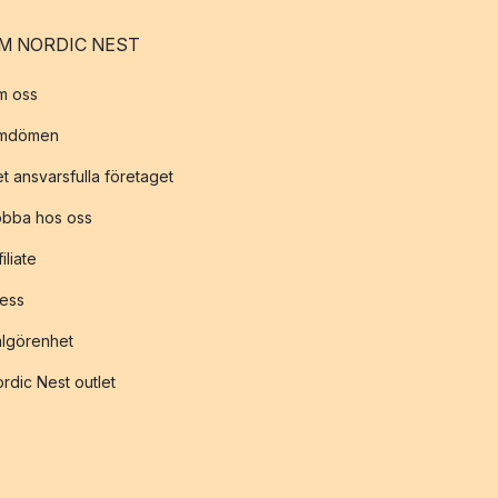
M NORDIC NEST
m oss
mdömen
t ansvarsfulla företaget
obba hos oss
filiate
ess
lgörenhet
rdic Nest outlet