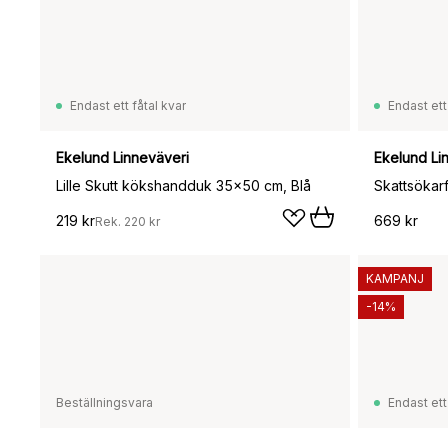
Endast ett fåtal kvar
Endast ett
Ekelund Linneväveri
Ekelund Li
Lille Skutt kökshandduk 35x50 cm, Blå
Skattsökarf
219 kr
669 kr
Rek.
220 kr
KAMPANJ
-14%
Beställningsvara
Endast ett