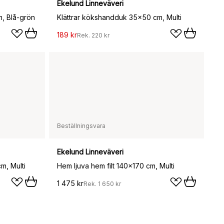
Ekelund Linneväveri
, Blå-grön
Klättrar kökshandduk 35x50 cm, Multi
189 kr
Rek.
220 kr
Beställningsvara
Ekelund Linneväveri
m, Multi
Hem ljuva hem filt 140x170 cm, Multi
1 475 kr
Rek.
1 650 kr