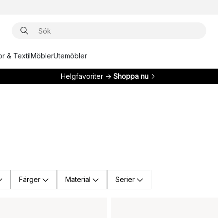
r & Textil
Möbler
Utemöbler
Helgfavoriter →
Shoppa nu
Färger
Material
Serier