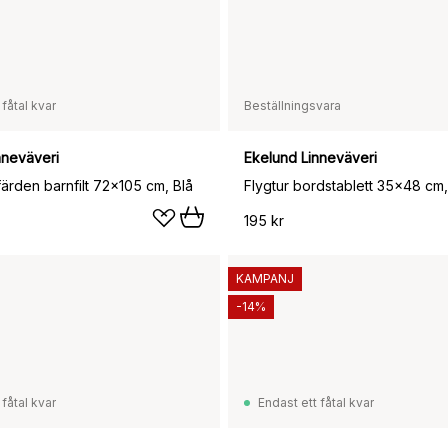
 fåtal kvar
Beställningsvara
nneväveri
Ekelund Linneväveri
ärden barnfilt 72x105 cm, Blå
Flygtur bordstablett 35x48 cm,
195 kr
KAMPANJ
-14%
 fåtal kvar
Endast ett fåtal kvar