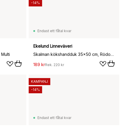
-14%
Endast ett fåtal kvar
Ekelund Linneväveri
 Multi
Skalman kökshandduk 35x50 cm, Rödorange
189 kr
Rek.
220 kr
KAMPANJ
-14%
Endast ett fåtal kvar