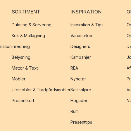
SORTIMENT
INSPIRATION
O
Dukning & Servering
Inspiration & Tips
O
Kök & Matlagning
Varumärken
O
amation
Inredning
Designers
De
Belysning
Kampanjer
J
Mattor & Textil
REA
Af
Möbler
Nyheter
Pr
Utemöbler & Trädgårdsmöbler
Bästsäljare
Vä
Presentkort
Högtider
No
Rum
Presenttips