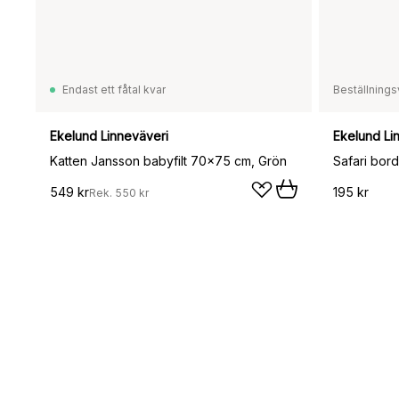
Endast ett fåtal kvar
Beställnings
Ekelund Linneväveri
Ekelund Li
Katten Jansson babyfilt 70x75 cm, Grön
Safari bord
549 kr
195 kr
Rek.
550 kr