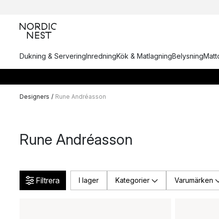
Dukning & Servering
Inredning
Kök & Matlagning
Belysning
Matto
Designers
/
Rune Andréasson
Rune Andréasson
Filtrera
I lager
Kategorier
Varumärken