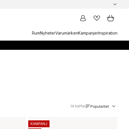
Rum
Nyheter
Varumärken
Kampanjer
Inspiration
14
träffar
Popularitet
KAMPANJ