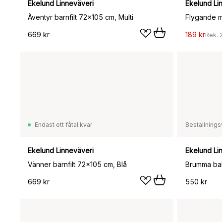
Ekelund Linneväveri
Ekelund Li
Äventyr barnfilt 72x105 cm, Multi
669 kr
189 kr
Rek.
Endast ett fåtal kvar
Beställnings
Ekelund Linneväveri
Ekelund Li
Vänner barnfilt 72x105 cm, Blå
Brumma bab
669 kr
550 kr