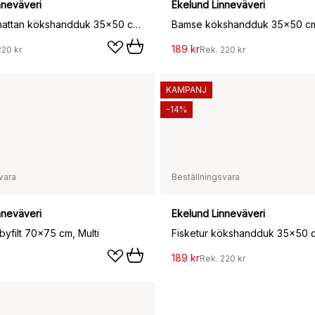
nneväveri
Ekelund Linneväveri
Flygande mattan kökshandduk 35x50 cm, Multi
Bamse kökshandduk 35x50 cm
189 kr
220 kr
Rek.
220 kr
KAMPANJ
-14%
vara
Beställningsvara
nneväveri
Ekelund Linneväveri
yfilt 70x75 cm, Multi
Fisketur kökshandduk 35x50 c
189 kr
Rek.
220 kr