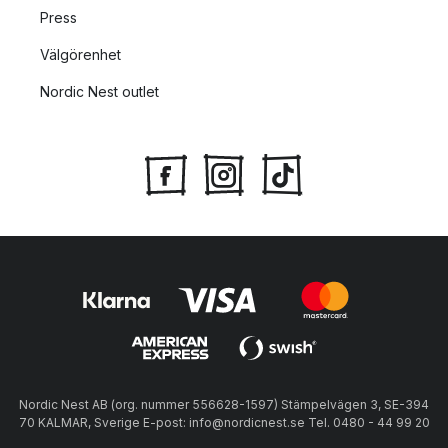
Press
Välgörenhet
Nordic Nest outlet
Nordic Nest AB (org. nummer 556628-1597) Stämpelvägen 3, SE-394
70 KALMAR, Sverige E-post: info@nordicnest.se Tel. 0480 - 44 99 20