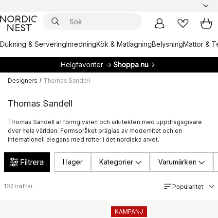
Dukning & Servering
Inredning
Kök & Matlagning
Belysning
Mattor & Te
Helgfavoriter →
Shoppa nu
Designers
/
Thomas Sandell
Thomas Sandell
Thomas Sandell är formgivaren och arkitekten med uppdragsgivare
över hela världen. Formspråket präglas av modernitet och en
internationell elegans med rötter i det nordiska arvet.
Filtrera
I lager
Kategorier
Varumärken
102
träffar
Popularitet
KAMPANJ