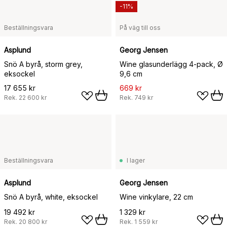
-11%
Beställningsvara
På väg till oss
Asplund
Georg Jensen
Snö A byrå, storm grey,
Wine glasunderlägg 4-pack, Ø
eksockel
9,6 cm
17 655 kr
669 kr
Rek.
22 600 kr
Rek.
749 kr
Beställningsvara
I lager
Asplund
Georg Jensen
Snö A byrå, white, eksockel
Wine vinkylare, 22 cm
19 492 kr
1 329 kr
Rek.
20 800 kr
Rek.
1 559 kr