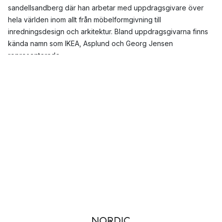
sandellsandberg där han arbetar med uppdragsgivare över
hela världen inom allt från möbelformgivning till
inredningsdesign och arkitektur. Bland uppdragsgivarna finns
kända namn som IKEA, Asplund och Georg Jensen
representerade.
Thomas Sandells formspråk är tydligt och igenkännbart, det
präglas av modernitet och en internationell elegans
kombinerad med det nordiska arvet, gärna med en humoristisk
twist. Material som ofta förekommer är trä som Sandell har en
särskild förkärlek till!