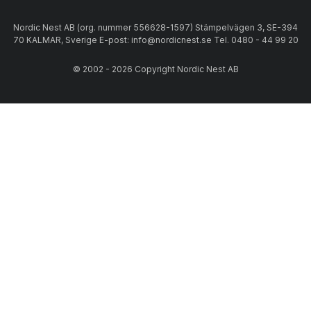
Nordic Nest AB (org. nummer 556628-1597) Stämpelvägen 3, SE-394
70 KALMAR, Sverige E-post: info@nordicnest.se Tel. 0480 - 44 99 20
© 2002 - 2026 Copyright Nordic Nest AB