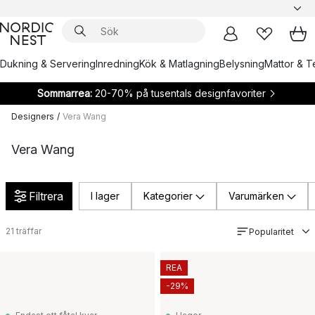
Dukning & Servering
Inredning
Kök & Matlagning
Belysning
Mattor & Te
Sommarrea:
20-70% på tusentals designfavoriter
Designers
/
Vera Wang
Vera Wang
Filtrera
I lager
Kategorier
Varumärken
21
träffar
Popularitet
REA
-29%