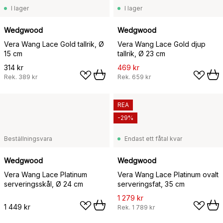
I lager
I lager
Wedgwood
Wedgwood
Vera Wang Lace Gold tallrik, Ø
Vera Wang Lace Gold djup
15 cm
tallrik, Ø 23 cm
314 kr
469 kr
Rek.
389 kr
Rek.
659 kr
REA
-29%
Beställningsvara
Endast ett fåtal kvar
Wedgwood
Wedgwood
Vera Wang Lace Platinum
Vera Wang Lace Platinum ovalt
serveringsskål, Ø 24 cm
serveringsfat, 35 cm
1 279 kr
1 449 kr
Rek.
1 789 kr