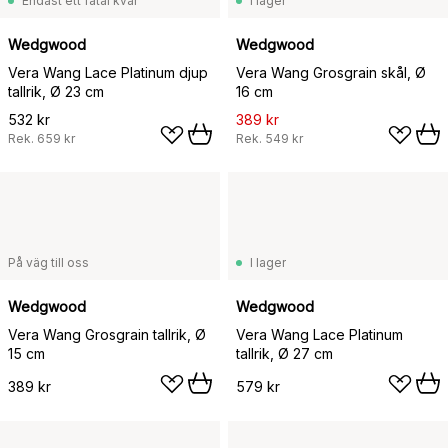
Endast ett fåtal kvar
I lager
Wedgwood
Wedgwood
Vera Wang Lace Platinum djup
Vera Wang Grosgrain skål, Ø
tallrik, Ø 23 cm
16 cm
532 kr
389 kr
Rek.
659 kr
Rek.
549 kr
På väg till oss
I lager
Wedgwood
Wedgwood
Vera Wang Grosgrain tallrik, Ø
Vera Wang Lace Platinum
15 cm
tallrik, Ø 27 cm
389 kr
579 kr