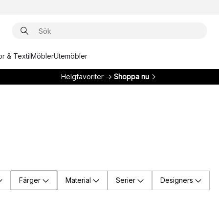
r & Textil
Möbler
Utemöbler
Helgfavoriter →
Shoppa nu
Färger
Material
Serier
Designers