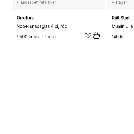
Endast ett fåtal kvar
I lager
Orrefors
Rätt Start
Nobel snapsglas 4 cl, röd
1 590 kr
149 kr
Rek.
2 500 kr