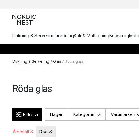
Dukning & Servering
Inredning
Kök & Matlagning
Belysning
Matto
Dukning & Servering
/
Glas
/
Röda glas
Röda glas
Filtrera
I lager
Kategorier
Varumärken
Återställ
Röd