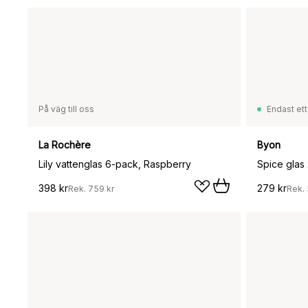
På väg till oss
Endast ett
La Rochère
Byon
Lily vattenglas 6-pack, Raspberry
Spice glas 
398 kr
279 kr
Rek.
759 kr
Rek.