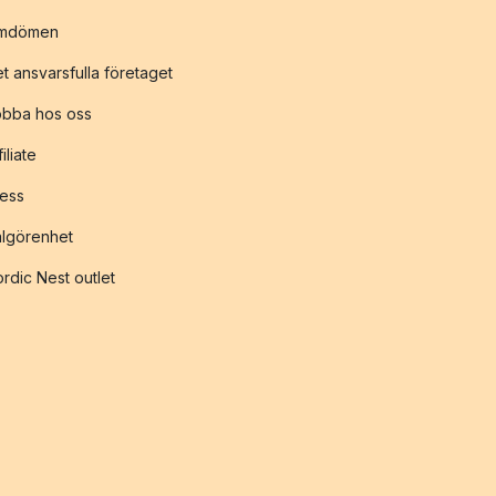
mdömen
t ansvarsfulla företaget
obba hos oss
filiate
ess
lgörenhet
rdic Nest outlet