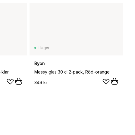
I lager
Byon
-klar
Messy glas 30 cl 2-pack, Röd-orange
349 kr