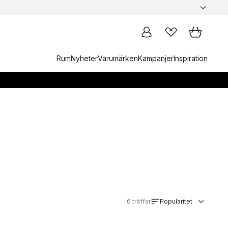
Rum
Nyheter
Varumärken
Kampanjer
Inspiration
6
träffar
Popularitet