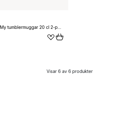
Mumin Lilla My tumblermuggar 20 cl 2-pack, Röd-rosa
Visar 6 av 6 produkter