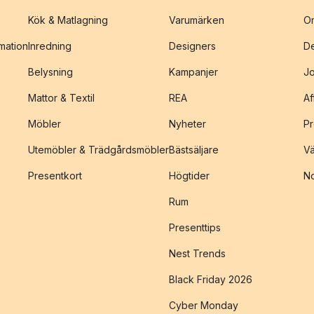
Kök & Matlagning
Varumärken
O
amation
Inredning
Designers
De
Belysning
Kampanjer
J
Mattor & Textil
REA
Af
Möbler
Nyheter
Pr
Utemöbler & Trädgårdsmöbler
Bästsäljare
Vä
Presentkort
Högtider
No
Rum
Presenttips
Nest Trends
Black Friday 2026
Cyber Monday