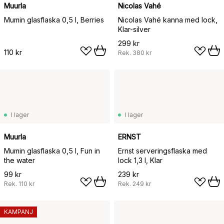
Muurla
Nicolas Vahé
Mumin glasflaska 0,5 l, Berries
Nicolas Vahé kanna med lock,
Klar-silver
299 kr
110 kr
Rek.
380 kr
I lager
I lager
Muurla
ERNST
Mumin glasflaska 0,5 l, Fun in
Ernst serveringsflaska med
the water
lock 1,3 l, Klar
99 kr
239 kr
Rek.
110 kr
Rek.
249 kr
KAMPANJ