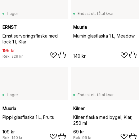
I lager
Endast ett fåtal kvar
ERNST
Muurla
Ernst serveringsflaska med
Mumin glasflaska 1 L, Meadow
lock 1 l, Klar
199 kr
140 kr
Rek.
229 kr
I lager
Endast ett fåtal kvar
Muurla
Kilner
Pippi glasflaska 1 L, Fruits
Kilner flaska med bygel, Klar,
250 ml
109 kr
69 kr
Rek.
140 kr
Rek.
99 kr