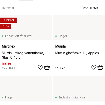
16
träffar
Popularitet
KAMPANJ
-15%
Endast ett fåtal kvar
I lager
Martinex
Muurla
Mumin urskog vattenflaska,
Mumin glasflaska 1 L, Apples
Glas, 0,45 L
169 kr
140 kr
Rek.
199 kr
I lager
Endast ett fåtal kvar