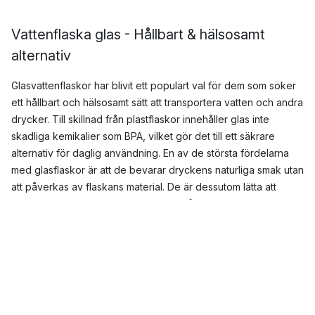
Vattenflaska glas - Hållbart & hälsosamt
alternativ
Glasvattenflaskor har blivit ett populärt val för dem som söker
ett hållbart och hälsosamt sätt att transportera vatten och andra
drycker. Till skillnad från plastflaskor innehåller glas inte
skadliga kemikalier som BPA, vilket gör det till ett säkrare
alternativ för daglig användning. En av de största fördelarna
med glasflaskor är att de bevarar dryckens naturliga smak utan
att påverkas av flaskans material. De är dessutom lätta att
rengöra, ofta diskmaskinssäkra, och håller sig fräscha längre
än plast- eller metallflaskor.
Förutom att vara ett miljövänligt val bidrar glasflaskor till att
minska plastavfall och främja en mer hållbar livsstil. Deras
stilrena design gör dem till ett trendigt tillbehör, perfekt för
både kontoret, gymmet eller utflykten. Många glasflaskor