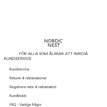
kommer dessutom med skyddande silikonhöljen som gör dem
mer hållbara och greppvänliga.
Att välja en vattenflaska i glas är inte bara ett estetiskt val, utan
också ett hälsosamt och miljömedvetet beslut. Oavsett om du
är hemma eller på språng erbjuder en glasflaska ett elegant
och funktionellt sätt att hålla dig hydrerad.
FÖR ALLA SOM ÄLSKAR ATT INREDA
KUNDSERVICE
Kundservice
Returer & reklamationer
Registrera retur & reklamation
Kundklubb
FAQ - Vanliga frågor