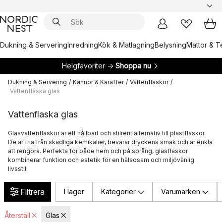
Dukning & Servering
Inredning
Kök & Matlagning
Belysning
Mattor & Te
Helgfavoriter →
Shoppa nu
Dukning & Servering
/
Kannor & Karaffer
/
Vattenflaskor
/
Vattenflaska glas
Vattenflaska glas
Glasvattenflaskor är ett hållbart och stilrent alternativ till plastflaskor.
De är fria från skadliga kemikalier, bevarar dryckens smak och är enkla
att rengöra. Perfekta för både hem och på språng, glasflaskor
kombinerar funktion och estetik för en hälsosam och miljövänlig
livsstil.
Filtrera
I lager
Kategorier
Varumärken
Återställ
Glas