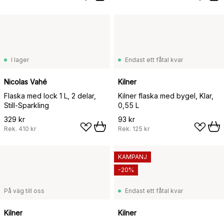
I lager
Endast ett fåtal kvar
Nicolas Vahé
Kilner
Flaska med lock 1 L, 2 delar,
Kilner flaska med bygel, Klar,
Still-Sparkling
0,55 L
329 kr
93 kr
Rek.
410 kr
Rek.
125 kr
KAMPANJ
-20%
På väg till oss
Endast ett fåtal kvar
Kilner
Kilner