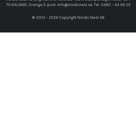
70 KALMAR, Sverige E-post: info@nordicnest.se Tel. 0480 - 44 99 20
© 2002 - 2026 Copyright Nordic Nest AB