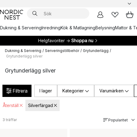
Dukning & Servering
Inredning
Kök & Matlagning
Belysning
Mattor & Te
Helgfavoriter →
Shoppa nu
Dukning & Servering
/
Serveringstillbehör
/
Grytunderlägg
/
Grytunderlägg silver
Grytunderlägg silver
Filtrera
I lager
Kategorier
Varumärken
Återställ
Silverfärgad
3
träffar
Popularitet