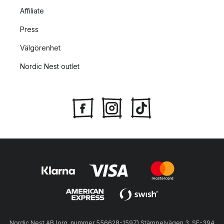
Affiliate
Press
Välgörenhet
Nordic Nest outlet
Nordic Nest AB (org. nummer 556628-1597) Stämpelvägen 3, SE-394