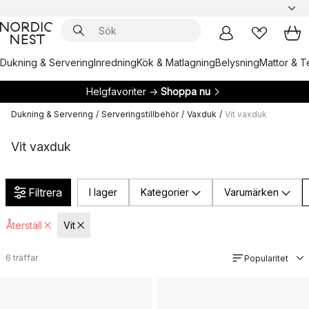
Dukning & Servering
Inredning
Kök & Matlagning
Belysning
Mattor & Te
Helgfavoriter →
Shoppa nu
Dukning & Servering
/
Serveringstillbehör
/
Vaxduk
/
Vit vaxduk
Vit vaxduk
Filtrera
I lager
Kategorier
Varumärken
Återställ
Vit
6
träffar
Popularitet