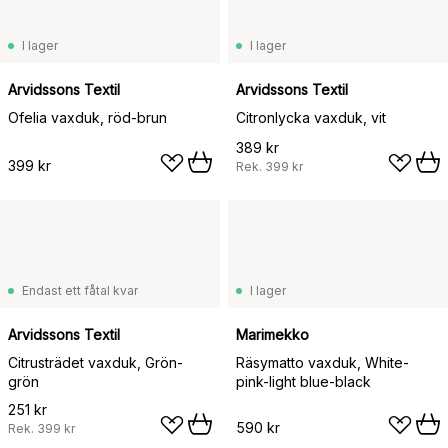
I lager
I lager
Arvidssons Textil
Arvidssons Textil
Ofelia vaxduk, röd-brun
Citronlycka vaxduk, vit
389 kr
399 kr
Rek.
399 kr
Endast ett fåtal kvar
I lager
Arvidssons Textil
Marimekko
Citrusträdet vaxduk, Grön-
Räsymatto vaxduk, White-
grön
pink-light blue-black
251 kr
590 kr
Rek.
399 kr