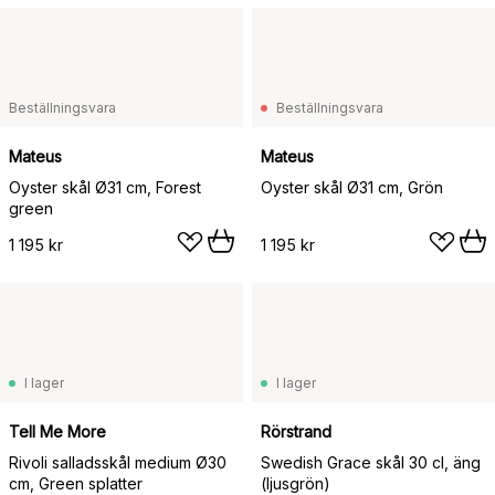
Beställningsvara
Beställningsvara
Mateus
Mateus
Oyster skål Ø31 cm, Forest
Oyster skål Ø31 cm, Grön
green
1 195 kr
1 195 kr
I lager
I lager
Tell Me More
Rörstrand
Rivoli salladsskål medium Ø30
Swedish Grace skål 30 cl, äng
cm, Green splatter
(ljusgrön)