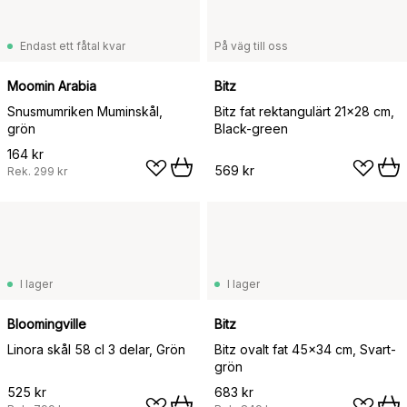
Endast ett fåtal kvar
På väg till oss
Moomin Arabia
Bitz
Snusmumriken Muminskål,
Bitz fat rektangulärt 21x28 cm,
grön
Black-green
164 kr
569 kr
Rek.
299 kr
I lager
I lager
Bloomingville
Bitz
Linora skål 58 cl 3 delar, Grön
Bitz ovalt fat 45x34 cm, Svart-
grön
525 kr
683 kr