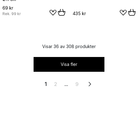
69 kr
435 kr
Rek.
99 kr
Visar 36 av 308 produkter
Visa fler
1
2
...
9