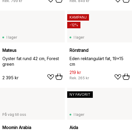
Rek.
799 kr
Rek.
849 kr
KAMPANJ
-12%
I lager
I lager
Mateus
Rörstrand
Oyster fat rund 42 cm, Forest
Eden rektangulärt fat, 19x15
green
cm
219 kr
2 395 kr
Rek.
265 kr
NY FAVORIT
På väg till oss
I lager
Moomin Arabia
Aida