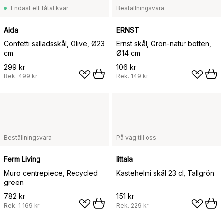
Endast ett fåtal kvar
Beställningsvara
Aida
ERNST
Confetti salladsskål, Olive, Ø23
Ernst skål, Grön-natur botten,
cm
Ø14 cm
299 kr
106 kr
Rek.
499 kr
Rek.
149 kr
Beställningsvara
På väg till oss
Ferm Living
Iittala
Muro centrepiece, Recycled
Kastehelmi skål 23 cl, Tallgrön
green
782 kr
151 kr
Rek.
1 169 kr
Rek.
229 kr