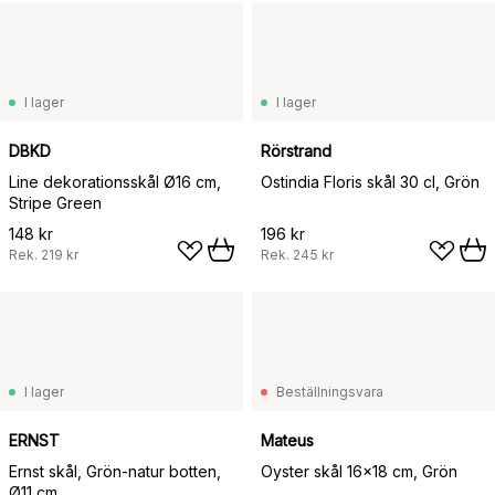
I lager
I lager
DBKD
Rörstrand
Line dekorationsskål Ø16 cm,
Ostindia Floris skål 30 cl, Grön
Stripe Green
148 kr
196 kr
Rek.
219 kr
Rek.
245 kr
I lager
Beställningsvara
ERNST
Mateus
Ernst skål, Grön-natur botten,
Oyster skål 16x18 cm, Grön
Ø11 cm