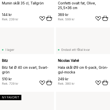
Mumin skål 35 cl, Tallgrön
Confetti ovalt fat, Olive,
25,5x36 cm
144 kr
389 kr
Rek.
239 kr
Rek.
599 kr
I lager
Endast ett fåtal kvar
Bitz
Nicolas Vahé
Bitz fat Ø 40 cm svart, Svart-
Hala skål Ø9 cm 6-pack, Grön-
grön
gul-mocka
510 kr
249 kr
Rek.
729 kr
Rek.
380 kr
NY FAVORIT