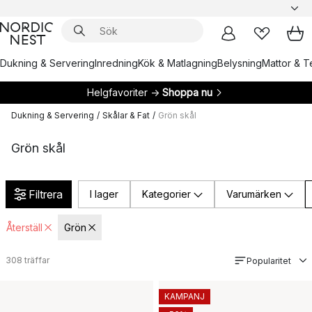
Dukning & Servering
Inredning
Kök & Matlagning
Belysning
Mattor & Te
Helgfavoriter →
Shoppa nu
Dukning & Servering
/
Skålar & Fat
/
Grön skål
Grön skål
Filtrera
I lager
Kategorier
Varumärken
Återställ
Grön
308
träffar
Popularitet
KAMPANJ