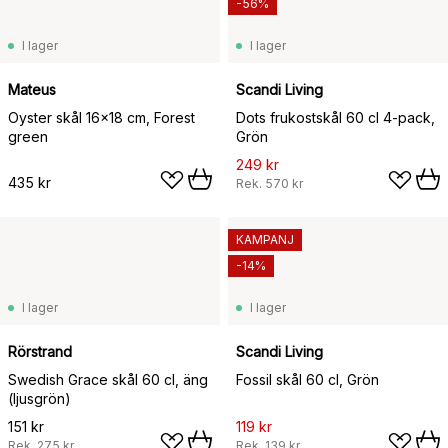
-56%
I lager
I lager
Mateus
Scandi Living
Oyster skål 16x18 cm, Forest
Dots frukostskål 60 cl 4-pack,
green
Grön
249 kr
435 kr
Rek.
570 kr
KAMPANJ
-14%
I lager
I lager
Rörstrand
Scandi Living
Swedish Grace skål 60 cl, äng
Fossil skål 60 cl, Grön
(ljusgrön)
151 kr
119 kr
Rek.
275 kr
Rek.
139 kr