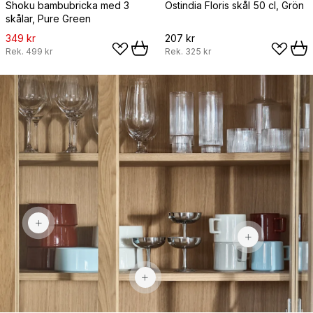
Shoku bambubricka med 3
Ostindia Floris skål 50 cl, Grön
skålar, Pure Green
349 kr
207 kr
Rek.
499 kr
Rek.
325 kr
169 kr
159 kr
203 kr