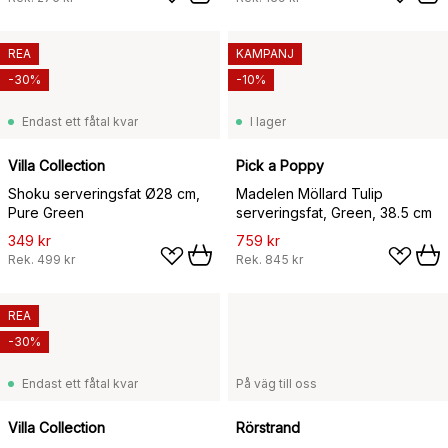
REA
KAMPANJ
-30%
-10%
Endast ett fåtal kvar
I lager
Villa Collection
Pick a Poppy
Shoku serveringsfat Ø28 cm,
Madelen Möllard Tulip
Pure Green
serveringsfat, Green, 38.5 cm
349 kr
759 kr
Rek.
499 kr
Rek.
845 kr
REA
-30%
Endast ett fåtal kvar
På väg till oss
Villa Collection
Rörstrand