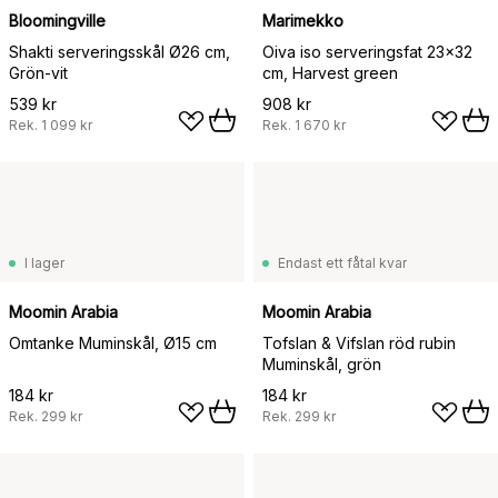
Bloomingville
Marimekko
Shakti serveringsskål Ø26 cm,
Oiva iso serveringsfat 23x32
Grön-vit
cm, Harvest green
539 kr
908 kr
Rek.
1 099 kr
Rek.
1 670 kr
I lager
Endast ett fåtal kvar
Moomin Arabia
Moomin Arabia
Omtanke Muminskål, Ø15 cm
Tofslan & Vifslan röd rubin
Muminskål, grön
184 kr
184 kr
Rek.
299 kr
Rek.
299 kr