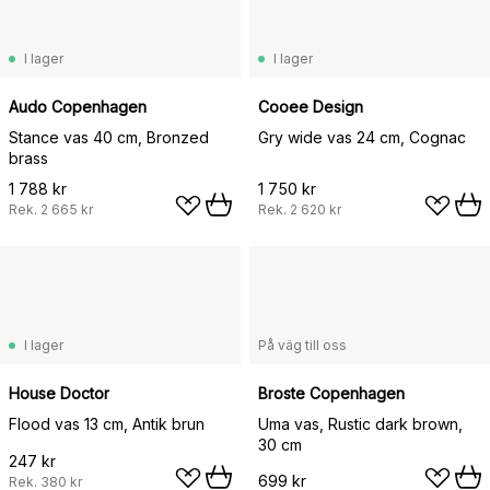
I lager
I lager
Audo Copenhagen
Cooee Design
Stance vas 40 cm, Bronzed
Gry wide vas 24 cm, Cognac
brass
1 788 kr
1 750 kr
Rek.
2 665 kr
Rek.
2 620 kr
I lager
På väg till oss
House Doctor
Broste Copenhagen
Flood vas 13 cm, Antik brun
Uma vas, Rustic dark brown,
30 cm
247 kr
699 kr
Rek.
380 kr