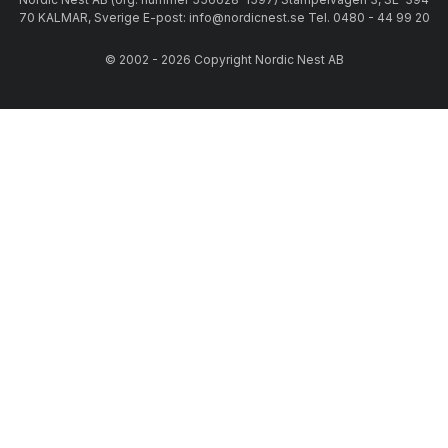
70 KALMAR, Sverige E-post: info@nordicnest.se Tel. 0480 - 44 99 20
© 2002 - 2026 Copyright Nordic Nest AB