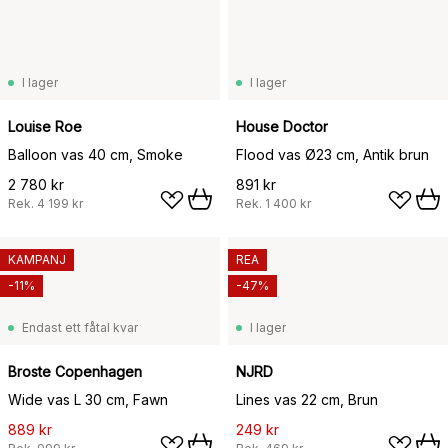
I lager
I lager
Louise Roe
House Doctor
Balloon vas 40 cm, Smoke
Flood vas Ø23 cm, Antik brun
2 780 kr
891 kr
Rek.
4 199 kr
Rek.
1 400 kr
KAMPANJ
REA
-11%
-47%
Endast ett fåtal kvar
I lager
Broste Copenhagen
NJRD
Wide vas L 30 cm, Fawn
Lines vas 22 cm, Brun
889 kr
249 kr