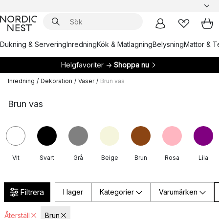
Dukning & Servering
Inredning
Kök & Matlagning
Belysning
Mattor & Te
Helgfavoriter →
Shoppa nu
Inredning
/
Dekoration
/
Vaser
/
Brun vas
Brun vas
Vit
Svart
Grå
Beige
Brun
Rosa
Lila
Filtrera
I lager
Kategorier
Varumärken
Återställ
Brun