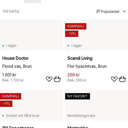
158
träffar
Popularitet
KAMPANJ
-13%
I lager
I lager
House Doctor
Scandi Living
Flood vas, Brun
Flor hyacintvas, Brun
1 001 kr
259 kr
Rek.
1 700 kr
Rek.
299 kr
KAMPANJ
NY FAVORIT
-11%
Endast ett fåtal kvar
Beställningsvara