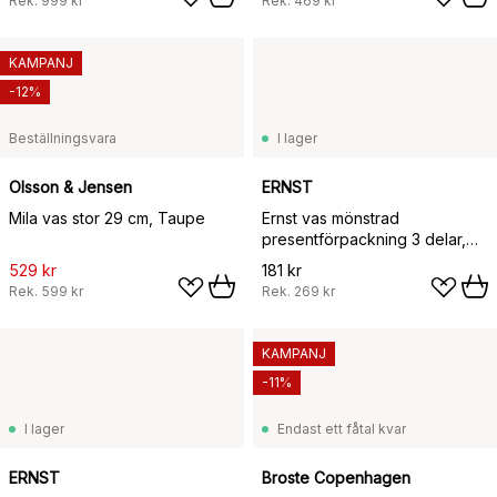
Rek.
999 kr
Rek.
469 kr
KAMPANJ
-12%
Beställningsvara
I lager
Olsson & Jensen
ERNST
Mila vas stor 29 cm, Taupe
Ernst vas mönstrad
presentförpackning 3 delar,
Bärnsten
529 kr
181 kr
Rek.
599 kr
Rek.
269 kr
KAMPANJ
-11%
I lager
Endast ett fåtal kvar
ERNST
Broste Copenhagen