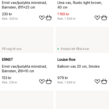
Ernst vas/ljuslykta mönstrad,
Uma vas, Rustic light brown,
Bärnsten, Ø11x25 cm
40 cm
230 kr
1 169 kr
Rek.
329 kr
Rek.
1 309 kr
På väg till oss
Endast ett fåtal kvar
ERNST
Louise Roe
Ernst vas/ljuslykta mönstrad,
Balloon vas 20 cm, Smoke
Bärnsten, Ø9x10 cm
153 kr
979 kr
Rek.
219 kr
Rek.
1 399 kr