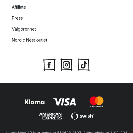
Affiliate
Press
Välgörenhet
Nordic Nest outlet
Nordic Nest AB (org. nummer 556628-1597) Stämpelvägen 3, SE-394