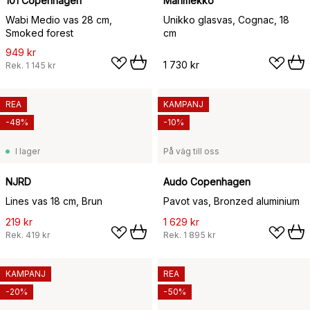
101 Copenhagen
Marimekko
Wabi Medio vas 28 cm,
Unikko glasvas, Cognac, 18
Smoked forest
cm
949 kr
1 730 kr
Rek.
1 145 kr
REA
KAMPANJ
-48%
-10%
I lager
På väg till oss
NJRD
Audo Copenhagen
Lines vas 18 cm, Brun
Pavot vas, Bronzed aluminium
219 kr
1 629 kr
Rek.
419 kr
Rek.
1 895 kr
KAMPANJ
REA
-20%
-50%