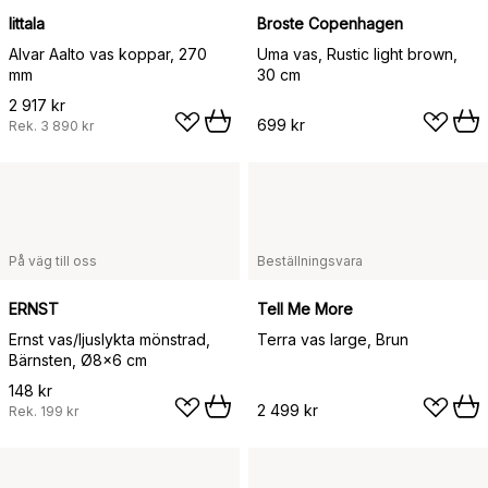
Iittala
Broste Copenhagen
Alvar Aalto vas koppar, 270
Uma vas, Rustic light brown,
mm
30 cm
2 917 kr
699 kr
Rek.
3 890 kr
På väg till oss
Beställningsvara
ERNST
Tell Me More
Ernst vas/ljuslykta mönstrad,
Terra vas large, Brun
Bärnsten, Ø8x6 cm
148 kr
2 499 kr
Rek.
199 kr