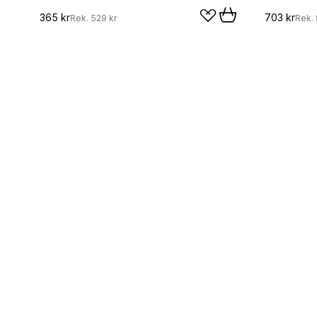
365 kr
703 kr
Rek.
529 kr
Rek.