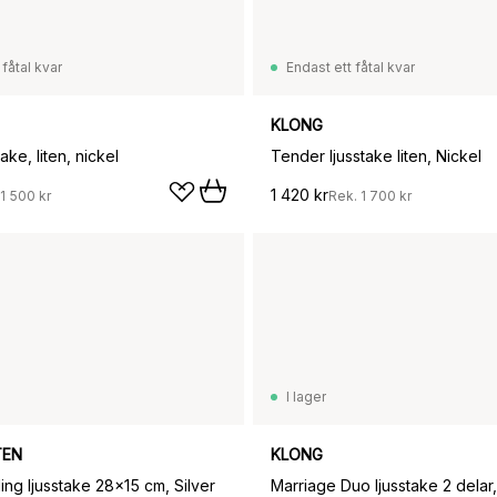
 fåtal kvar
Endast ett fåtal kvar
KLONG
take, liten, nickel
Tender ljusstake liten, Nickel
1 420 kr
1 500 kr
Rek.
1 700 kr
I lager
TEN
KLONG
ng ljusstake 28x15 cm, Silver