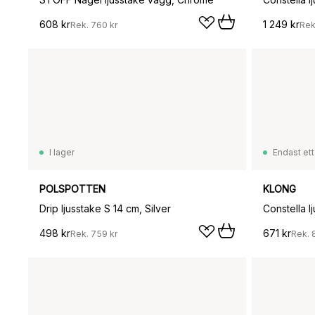
608 kr
1 249 kr
Rek.
760 kr
Rek
I lager
Endast ett
POLSPOTTEN
KLONG
Drip ljusstake S 14 cm, Silver
Constella l
498 kr
671 kr
Rek.
759 kr
Rek.