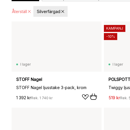
Återställ
Silverfärgad
KAMPANJ
-10%
I lager
I lager
STOFF Nagel
POLSPOT
STOFF Nagel ljusstake 3-pack, krom
Twiggy ljus
1 392 kr
519 kr
Rek.
1 740 kr
Rek.