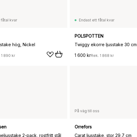
 fåtal kvar
Endast ett fåtal kvar
POLSPOTTEN
sstake hög, Nickel
Twiggy ekorre ljusstake 30 cm,
1 600 kr
.
1 890 kr
Rek.
1 868 kr
På väg till oss
sen
Orrefors
ljusstake 2-pack, rostfritt stål
Carat ljusstake, stor 29,7 cm