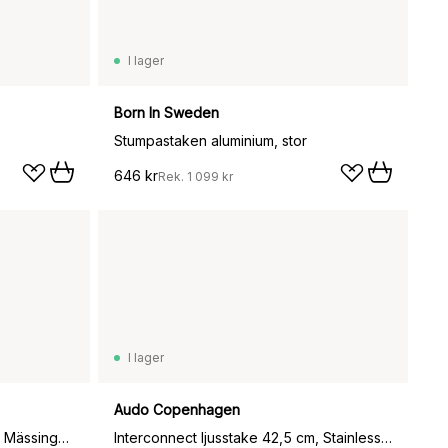
I lager
Born In Sweden
Stumpastaken aluminium, stor
646 kr
Rek.
1 099 kr
I lager
Audo Copenhagen
Marriage Duo ljusstake 2 delar, Mässing-silver
Interconnect ljusstake 42,5 cm, Stainless steel