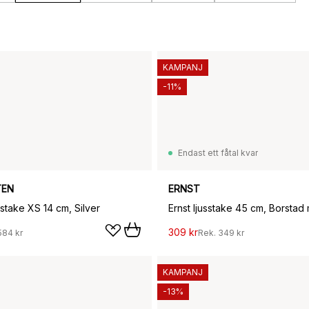
KAMPANJ
-11%
Endast ett fåtal kvar
TEN
ERNST
stake XS 14 cm, Silver
Ernst ljusstake 45 cm, Borstad 
309 kr
584 kr
Rek.
349 kr
KAMPANJ
-13%