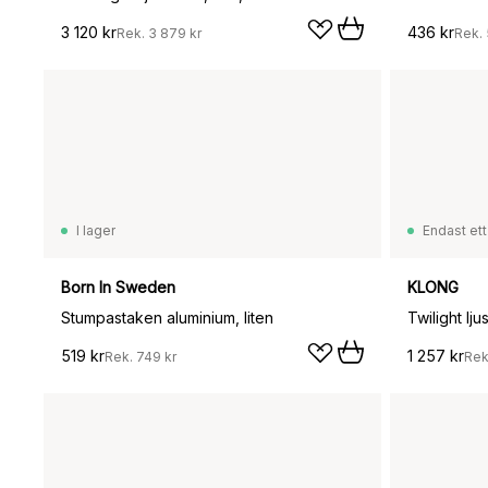
3 120 kr
436 kr
Rek.
3 879 kr
Rek.
I lager
Endast ett
Born In Sweden
KLONG
Stumpastaken aluminium, liten
Twilight lj
519 kr
1 257 kr
Rek.
749 kr
Rek