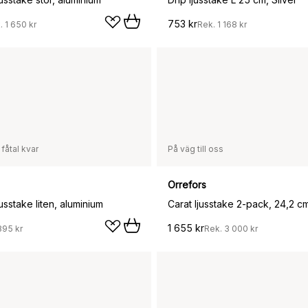
753 kr
.
1 650 kr
Rek.
1 168 kr
 fåtal kvar
På väg till oss
Orrefors
jusstake liten, aluminium
Carat ljusstake 2-pack, 24,2 c
1 655 kr
895 kr
Rek.
3 000 kr