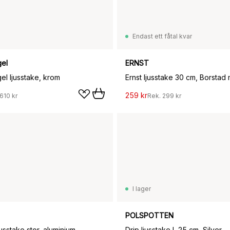
Endast ett fåtal kvar
el
ERNST
l ljusstake, krom
Ernst ljusstake 30 cm, Borstad 
259 kr
610 kr
Rek.
299 kr
I lager
POLSPOTTEN
jusstake stor, aluminium
Drip ljusstake L 25 cm, Silver