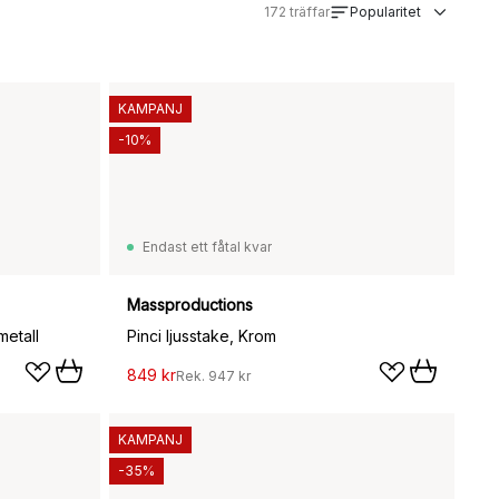
172
träffar
Popularitet
KAMPANJ
-10%
Endast ett fåtal kvar
Massproductions
metall
Pinci ljusstake, Krom
849 kr
Rek.
947 kr
KAMPANJ
-35%