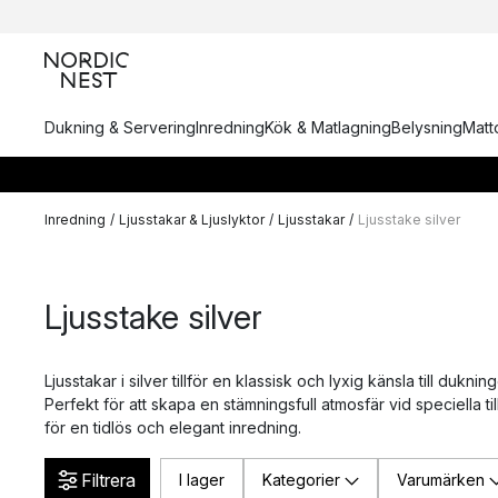
Dukning & Servering
Inredning
Kök & Matlagning
Belysning
Matto
Inredning
/
Ljusstakar & Ljuslyktor
/
Ljusstakar
/
Ljusstake silver
Ljusstake silver
Ljusstakar i silver tillför en klassisk och lyxig känsla till dukn
Perfekt för att skapa en stämningsfull atmosfär vid speciella tillfä
för en tidlös och elegant inredning.
Filtrera
I lager
Kategorier
Varumärken