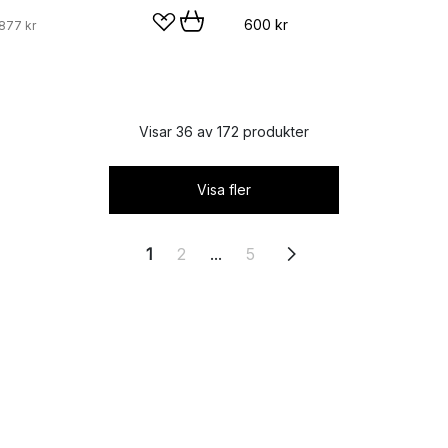
600 kr
877 kr
Visar 36 av 172 produkter
Visa fler
1
2
...
5