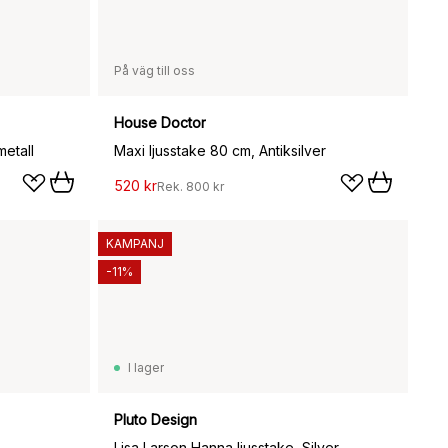
På väg till oss
House Doctor
metall
Maxi ljusstake 80 cm, Antiksilver
520 kr
Rek.
800 kr
KAMPANJ
-11%
I lager
Pluto Design
Lisa Larson Hanna ljusstake, Silver