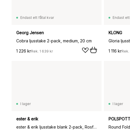
Endast ett fåtal kvar
Endast ett
Georg Jensen
KLONG
Cobra ljusstake 2-pack, medium, 20 cm
Gloria ljuss
1 226 kr
1 116 kr
Rek.
1 639 kr
Rek.
I lager
I lager
ester & erik
POLSPOT
ester & erik ljusstake blank 2-pack, Rosfritt stål
Round Foldi