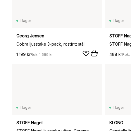
I lager
I lager
Georg Jensen
STOFF Nag
Cobra ljusstake 3-pack, rostfritt stål
STOFF Nage
1 199 kr
488 kr
Rek.
1 599 kr
Rek.
I lager
I lager
STOFF Nagel
KLONG
STOFF Nagel ljusstake vägg, Chrome
Constella l