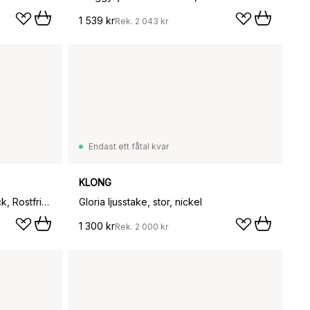
1 539 kr
Rek.
2 043 kr
Endast ett fåtal kvar
KLONG
Bloom Botanica ljusstake 2-pack, Rostfritt stål
Gloria ljusstake, stor, nickel
1 300 kr
Rek.
2 000 kr