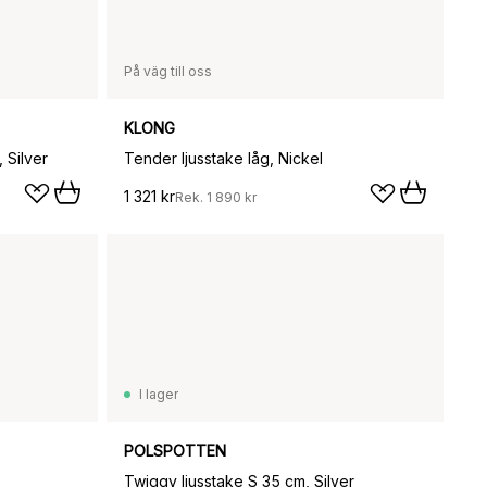
På väg till oss
KLONG
 Silver
Tender ljusstake låg, Nickel
1 321 kr
Rek.
1 890 kr
I lager
POLSPOTTEN
Twiggy ljusstake S 35 cm, Silver