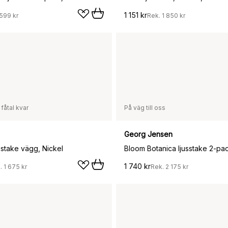
1 151 kr
599 kr
Rek.
1 850 kr
 fåtal kvar
På väg till oss
Georg Jensen
usstake vägg, Nickel
1 740 kr
.
1 675 kr
Rek.
2 175 kr