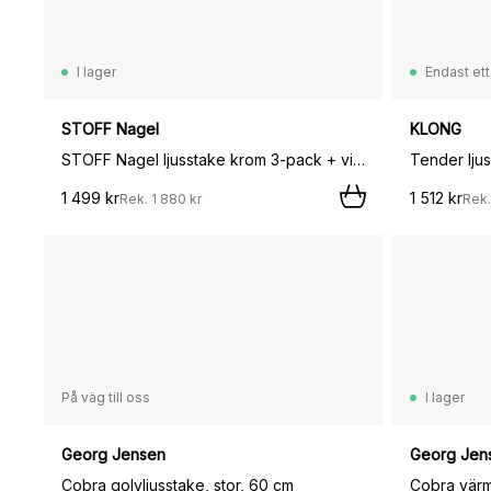
I lager
Endast ett
STOFF Nagel
KLONG
STOFF Nagel ljusstake krom 3-pack + vita ljus 12-pack,
Tender lju
1 499 kr
1 512 kr
Rek.
1 880 kr
Rek
På väg till oss
I lager
Georg Jensen
Georg Jen
Cobra golvljusstake, stor, 60 cm
Cobra värme