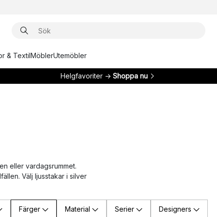
r & Textil
Möbler
Utemöbler
Helgfavoriter →
Shoppa nu
ingen eller vardagsrummet.
llen. Välj ljusstakar i silver
Färger
Material
Serier
Designers