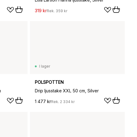
319 kr
Rek.
359 kr
I lager
POLSPOTTEN
m
Drip ljusstake XXL 50 cm, Silver
1 477 kr
Rek.
2 334 kr