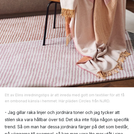
Ett av Elins inredningstips är att inreda med gott om textilier för att få
en ombonad känsla i hemmet. Här pläden Circles från NJRD.
- Jag gillar raka linjer och jordnära toner och jag tycker att
stilen ska vara hållbar över tid. Det ska inte följa någon specifik
trend. Så om man har dessa jordnära färger på det som består,
på väggarna till exempel, så kan man vara lite mer utåt i sina