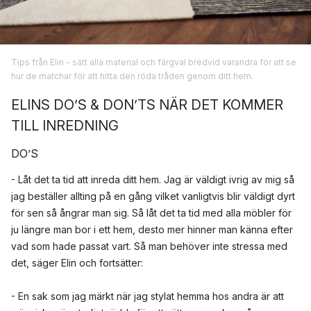
Tips från Elin - sätt alla material och färgval bredvid varandra för att se
hur de matchar för att hitta den röda tråden genom ditt hem.
ELINS DO’S & DON’TS NÄR DET KOMMER
TILL INREDNING
DO’S
- Låt det ta tid att inreda ditt hem. Jag är väldigt ivrig av mig så
jag beställer allting på en gång vilket vanligtvis blir väldigt dyrt
för sen så ångrar man sig. Så låt det ta tid med alla möbler för
ju längre man bor i ett hem, desto mer hinner man känna efter
vad som hade passat vart. Så man behöver inte stressa med
det, säger Elin och fortsätter:
- En sak som jag märkt när jag stylat hemma hos andra är att