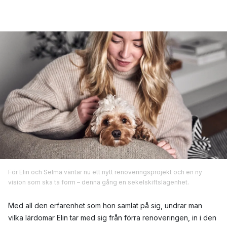
För Elin och Selma väntar nu ett nytt renoveringsprojekt och en ny
vision som ska ta form – denna gång en sekelskiftslägenhet.
Med all den erfarenhet som hon samlat på sig, undrar man
vilka lärdomar Elin tar med sig från förra renoveringen, in i den