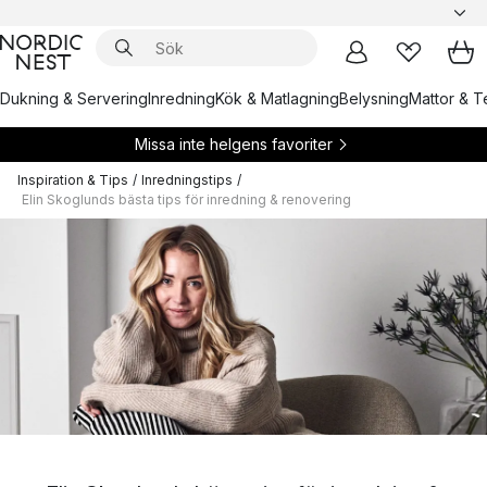
Dukning & Servering
Inredning
Kök & Matlagning
Belysning
Mattor & Te
Missa inte helgens favoriter
Inspiration & Tips
/
Inredningstips
/
Elin Skoglunds bästa tips för inredning & renovering