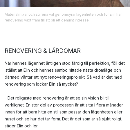
Materialmixar och stilrena val genomsyrar lägenheten och för Elin har
renovering växt fram till att bli ett genuint intresse.
RENOVERING & LÄRDOMAR
När hennes lägenhet äntligen stod färdig till perfektion, föll det
istället att Elin och hennes sambo hittade nästa drömläge och
därmed väntar ett nytt renoveringsprojekt. Så vad är det med
renovering som lockar Elin så mycket?
- Det roligaste med renovering är att se sin vision bli till
verklighet. En stor del av processen är att sitta i flera månader
innan för att bara hitta en stil som passar den lägenheten eller
huset och se hur det tar form. Det är det som är så sjukt roligt,
säger Elin och ler.