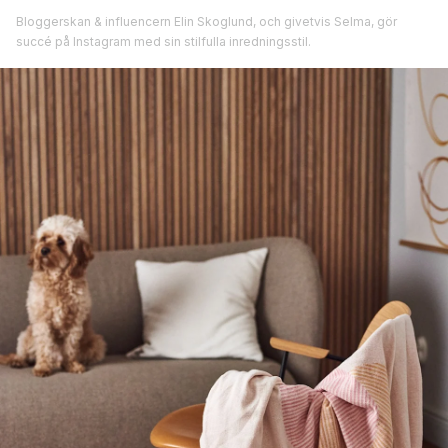
Bloggerskan & influencern Elin Skoglund, och givetvis Selma, gör
succé på Instagram med sin stilfulla inredningsstil.