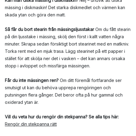
Kan man diska mässing i diskmaskin?
Nej – undvik att diska
mässing i diskmaskin! Det starka diskmedlet och värmen kan
skada ytan och göra den matt.
Så får du bort stearin från mässingsljusstakar
Om du fått stearin
på din ljusstake i mässing, skölj den först i kallt vatten några
minuter. Skrapa sedan försiktigt bort stearinet med en matkniv.
Torka rent med en mjuk trasa. Lägg stearinet på ett papper i
stället för att skölja ner det i vasken – det kan annars orsaka
stopp i avloppet och missfärga mässingen.
Får du inte mässingen ren?
Om ditt föremål fortfarande ser
smutsigt ut kan du behöva upprepa rengöringen och
putsningen flera gånger. Det beror ofta på hur gammal och
oxiderad ytan är.
Vill du veta hur du rengör din stekpanna? Se alla tips här:
Rengör din stekpanna rätt