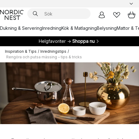
Dukning & Servering
Inredning
Kök & Matlagning
Belysning
Mattor & Te
Helgfavoriter →
Shoppa nu
Inspiration & Tips
/
Inredningstips
/
Rengöra och putsa mässing – tips & tricks