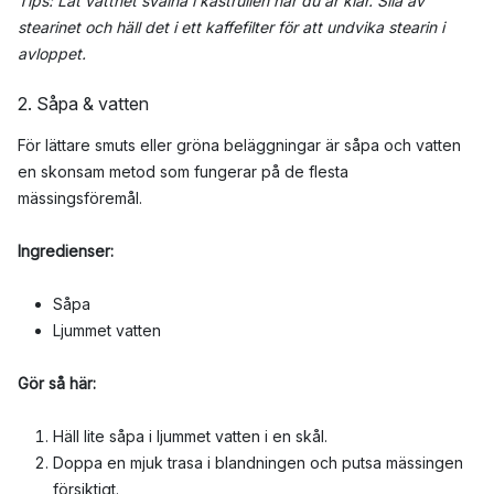
Tips: Låt vattnet svalna i kastrullen när du är klar. Sila av
stearinet och häll det i ett kaffefilter för att undvika stearin i
avloppet.
2. Såpa & vatten
För lättare smuts eller gröna beläggningar är såpa och vatten
en skonsam metod som fungerar på de flesta
mässingsföremål.
Ingredienser:
Såpa
Ljummet vatten
Gör så här:
Häll lite såpa i ljummet vatten i en skål.
Doppa en mjuk trasa i blandningen och putsa mässingen
försiktigt.