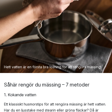
Hett vatten är en första bra lösning för att rengöra mässing!
Såhär rengör du mässing – 7 metoder
1. Kokande vatten
Ett klassiskt husmorstips för att rengöra mässing är hett vatten.
Har du en ljusstake med stearin eller gröna fläckar? Då är