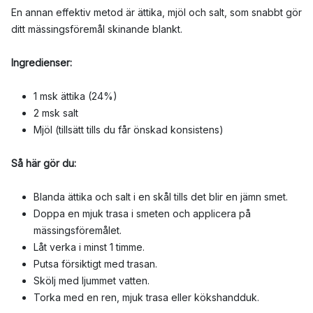
En annan effektiv metod är ättika, mjöl och salt, som snabbt gör
ditt mässingsföremål skinande blankt.
Ingredienser:
1 msk ättika (24%)
2 msk salt
Mjöl (tillsätt tills du får önskad konsistens)
Så här gör du:
Blanda ättika och salt i en skål tills det blir en jämn smet.
Doppa en mjuk trasa i smeten och applicera på
mässingsföremålet.
Låt verka i minst 1 timme.
Putsa försiktigt med trasan.
Skölj med ljummet vatten.
Torka med en ren, mjuk trasa eller kökshandduk.