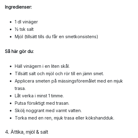
Ingredienser:
1 dl vinäger
½ tsk salt
Mjöl (tillsätt tills du får en smetkonsistens)
Så här gör du:
Häll vinägern i en liten skål.
Tillsätt salt och mjöl och rör till en jämn smet.
Applicera smeten på mässingsföremålet med en mjuk
trasa.
Låt verka i minst 1 timme.
Putsa försiktigt med trasan.
Skölj noggrant med varmt vatten.
Torka med en ren, mjuk trasa eller kökshandduk.
4. Ättika, mjöl & salt