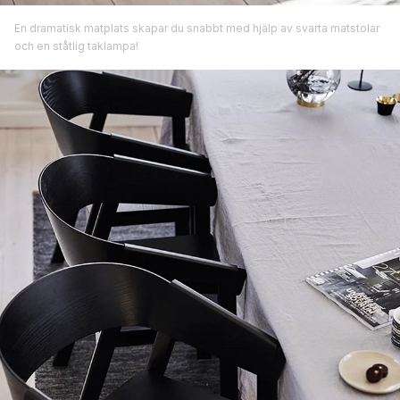
En dramatisk matplats skapar du snabbt med hjälp av svarta matstolar
och en ståtlig taklampa!