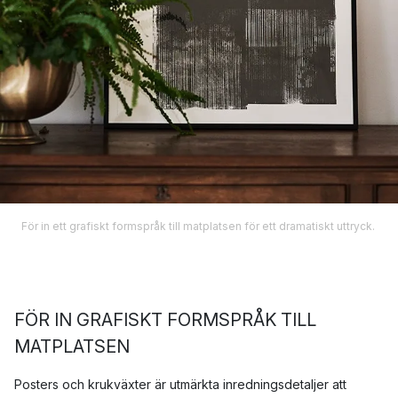
För in ett grafiskt formspråk till matplatsen för ett dramatiskt uttryck.
FÖR IN GRAFISKT FORMSPRÅK TILL
MATPLATSEN
Posters och krukväxter är utmärkta inredningsdetaljer att