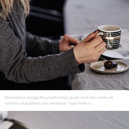
Marimekkos snygga Räsymatto kopp spelar även den vidare på
cirklarna i matplatsen som taklampan Tage förde in…