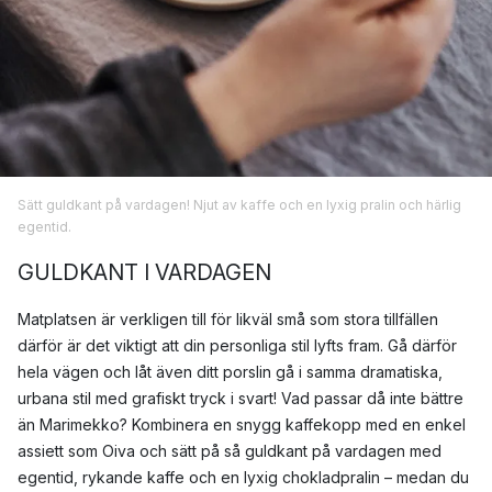
Sätt guldkant på vardagen! Njut av kaffe och en lyxig pralin och härlig
egentid.
GULDKANT I VARDAGEN
Matplatsen är verkligen till för likväl små som stora tillfällen
därför är det viktigt att din personliga stil lyfts fram. Gå därför
hela vägen och låt även ditt porslin gå i samma dramatiska,
urbana stil med grafiskt tryck i svart! Vad passar då inte bättre
än Marimekko? Kombinera en snygg kaffekopp med en enkel
assiett som Oiva och sätt på så guldkant på vardagen med
egentid, rykande kaffe och en lyxig chokladpralin – medan du