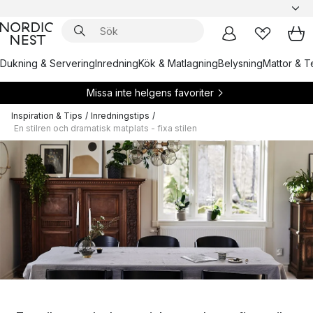
Dukning & Servering
Inredning
Kök & Matlagning
Belysning
Mattor & Te
Missa inte helgens favoriter
Inspiration & Tips
/
Inredningstips
/
En stilren och dramatisk matplats - fixa stilen