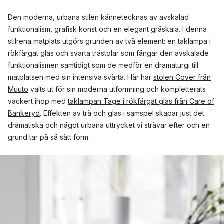
Den moderna, urbana stilen kännetecknas av avskalad
funktionalism, grafisk konst och en elegant gråskala. I denna
stilrena matplats utgörs grunden av två element: en taklampa i
rökfärgat glas och svarta trästolar som fångar den avskalade
funktionalismen samtidigt som de medför en dramaturgi till
matplatsen med sin intensiva svärta. Här har
stolen Cover från
Muuto
valts ut för sin moderna utformning och kompletterats
vackert ihop med
taklampan Tage i rökfärgat glas från Care of
Bankeryd
. Effekten av trä och glas i samspel skapar just det
dramatiska och något urbana uttrycket vi strävar efter och en
grund tar på så sätt form.