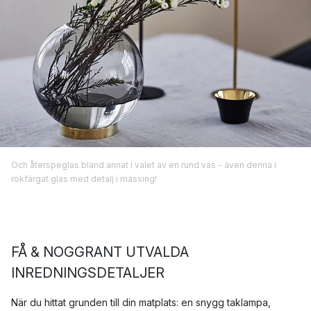
Och återspeglas bland annat i valet av en rund vas - även denna i
rökfärgat glas med detalj i mässing!
FÅ & NOGGRANT UTVALDA
INREDNINGSDETALJER
När du hittat grunden till din matplats: en snygg taklampa,