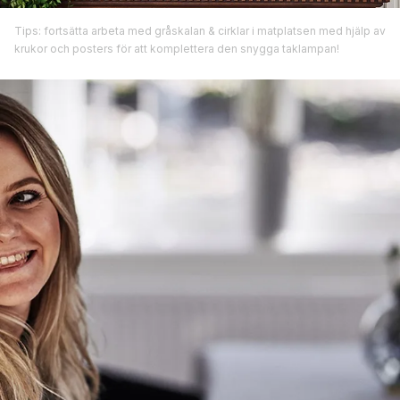
Tips: fortsätta arbeta med gråskalan & cirklar i matplatsen med hjälp av
krukor och posters för att komplettera den snygga taklampan!