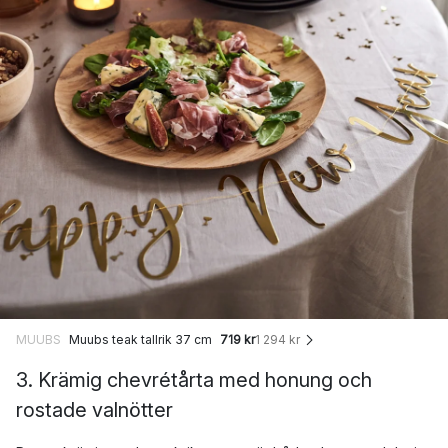
MUUBS
Muubs teak tallrik 37 cm
719 kr
1 294 kr
3. Krämig chevrétårta med honung och
rostade valnötter