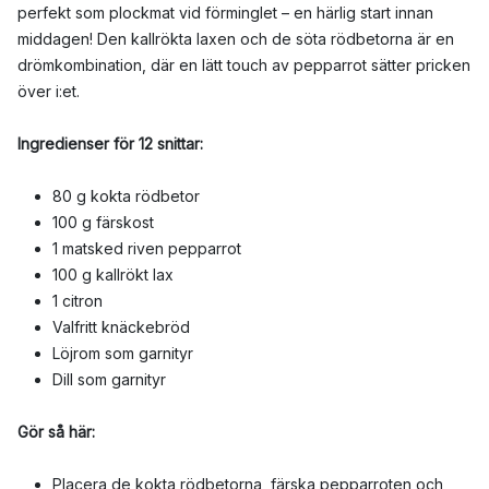
perfekt som plockmat vid förminglet – en härlig start innan
middagen! Den kallrökta laxen och de söta rödbetorna är en
drömkombination, där en lätt touch av pepparrot sätter pricken
över i:et.
Ingredienser för 12 snittar:
80 g kokta rödbetor
100 g färskost
1 matsked riven pepparrot
100 g kallrökt lax
1 citron
Valfritt knäckebröd
Löjrom som garnityr
Dill som garnityr
Gör så här:
Placera de kokta rödbetorna, färska pepparroten och