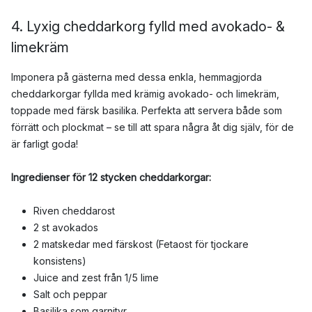
4. Lyxig cheddarkorg fylld med avokado- &
limekräm
Imponera på gästerna med dessa enkla, hemmagjorda
cheddarkorgar fyllda med krämig avokado- och limekräm,
toppade med färsk basilika. Perfekta att servera både som
förrätt och plockmat – se till att spara några åt dig själv, för de
är farligt goda!
Ingredienser för 12 stycken cheddarkorgar:
Riven cheddarost
2 st avokados
2 matskedar med färskost (Fetaost för tjockare
konsistens)
Juice and zest från 1/5 lime
Salt och peppar
Basilika som garnityr