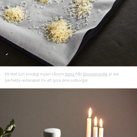
Ett litet och smidigt rivjärn såsom
detta
från
Bloomingville
är det
perfekta redskapet för att göra dina ostkorgar.