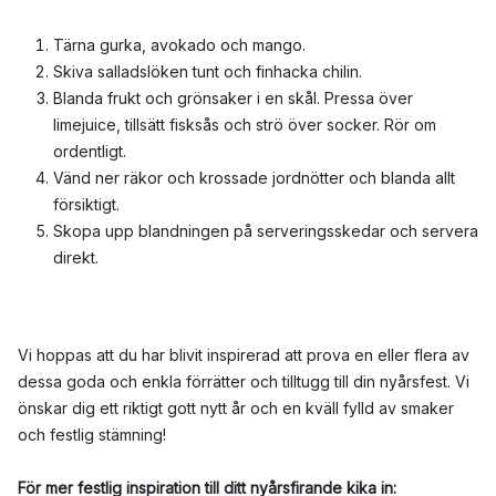
Tärna gurka, avokado och mango.
Skiva salladslöken tunt och finhacka chilin.
Blanda frukt och grönsaker i en skål. Pressa över
limejuice, tillsätt fisksås och strö över socker. Rör om
ordentligt.
Vänd ner räkor och krossade jordnötter och blanda allt
försiktigt.
Skopa upp blandningen på serveringsskedar och servera
direkt.
Vi hoppas att du har blivit inspirerad att prova en eller flera av
dessa goda och enkla förrätter och tilltugg till din nyårsfest. Vi
önskar dig ett riktigt gott nytt år och en kväll fylld av smaker
och festlig stämning!
För mer festlig inspiration till ditt nyårsfirande kika in: