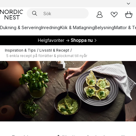
Dukning & Servering
Inredning
Kök & Matlagning
Belysning
Mattor & Te
Helgfavoriter →
Shoppa nu
Inspiration & Tips
/
Livsstil & Recept
/
5 enkla recept på förrätter & plockmat till nyår