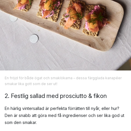
En fröjd för både ögat och smaklökarna – dessa färgglada kanapéer
smakar lika gott som de ser ut!
2. Festlig sallad med prosciutto & fikon
En härlig vintersallad är perfekta förrätten till nyår, eller hur?
Den är snabb att göra med få ingredienser och ser lika god ut
som den smakar.