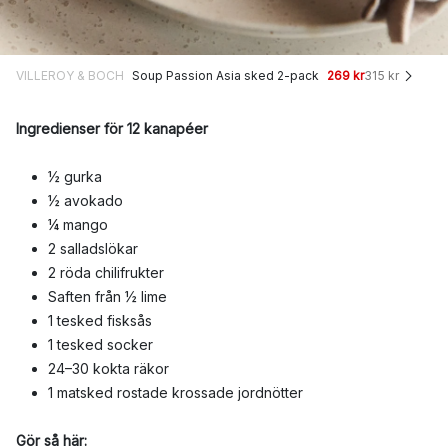
VILLEROY & BOCH
Soup Passion Asia sked 2-pack
269 kr
315 kr
Ingredienser för 12 kanapéer
½ gurka
½ avokado
¼ mango
2 salladslökar
2 röda chilifrukter
Saften från ½ lime
1 tesked fisksås
1 tesked socker
24–30 kokta räkor
1 matsked rostade krossade jordnötter
Gör så här: