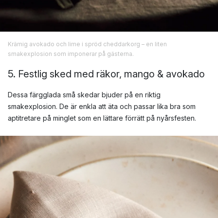
Krämig avokado och lime i spröd cheddarkorg – en liten
smakexplosion som imponerar på gästerna.
5. Festlig sked med räkor, mango & avokado
Dessa färgglada små skedar bjuder på en riktig
smakexplosion. De är enkla att äta och passar lika bra som
aptitretare på minglet som en lättare förrätt på nyårsfesten.