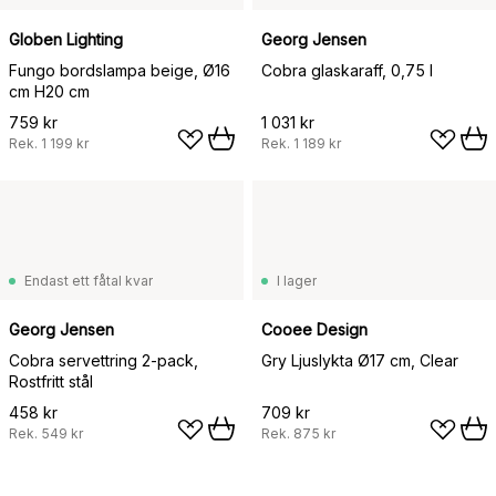
Globen Lighting
Georg Jensen
Fungo bordslampa beige, Ø16
Cobra glaskaraff, 0,75 l
cm H20 cm
759 kr
1 031 kr
Rek.
1 199 kr
Rek.
1 189 kr
Endast ett fåtal kvar
I lager
Georg Jensen
Cooee Design
Cobra servettring 2-pack,
Gry Ljuslykta Ø17 cm, Clear
Rostfritt stål
458 kr
709 kr
Rek.
549 kr
Rek.
875 kr