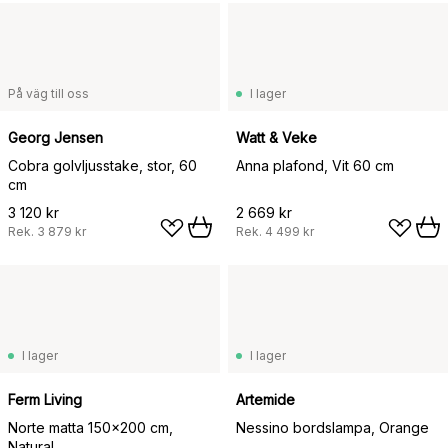
På väg till oss
I lager
Georg Jensen
Watt & Veke
Cobra golvljusstake, stor, 60
Anna plafond, Vit 60 cm
cm
3 120 kr
2 669 kr
Rek.
3 879 kr
Rek.
4 499 kr
I lager
I lager
Ferm Living
Artemide
Norte matta 150x200 cm,
Nessino bordslampa, Orange
Natural