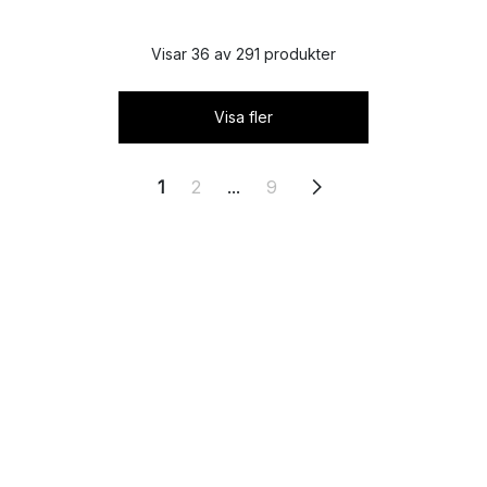
Visar 36 av 291 produkter
Visa fler
1
2
...
9