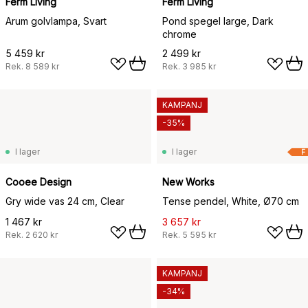
Ferm Living
Ferm Living
Arum golvlampa, Svart
Pond spegel large, Dark
chrome
5 459 kr
2 499 kr
Rek.
8 589 kr
Rek.
3 985 kr
KAMPANJ
-35%
I lager
I lager
F
Cooee Design
New Works
Gry wide vas 24 cm, Clear
Tense pendel, White, Ø70 cm
1 467 kr
3 657 kr
Rek.
2 620 kr
Rek.
5 595 kr
KAMPANJ
-34%