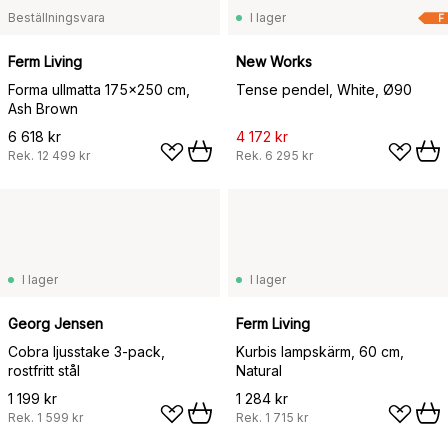
Beställningsvara
I lager
F
Ferm Living
New Works
Forma ullmatta 175x250 cm,
Tense pendel, White, Ø90
Ash Brown
6 618 kr
4 172 kr
Rek.
12 499 kr
Rek.
6 295 kr
I lager
I lager
Georg Jensen
Ferm Living
Cobra ljusstake 3-pack,
Kurbis lampskärm, 60 cm,
rostfritt stål
Natural
1 199 kr
1 284 kr
Rek.
1 599 kr
Rek.
1 715 kr