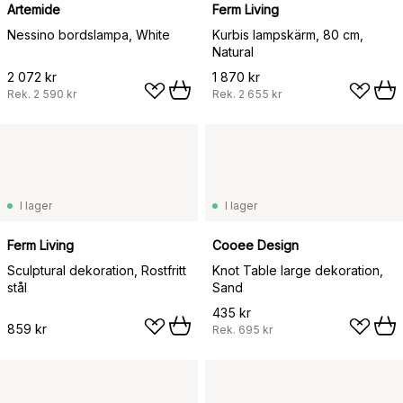
Artemide
Ferm Living
Nessino bordslampa, White
Kurbis lampskärm, 80 cm,
Natural
2 072 kr
1 870 kr
Rek.
2 590 kr
Rek.
2 655 kr
I lager
I lager
Ferm Living
Cooee Design
Sculptural dekoration, Rostfritt
Knot Table large dekoration,
stål
Sand
435 kr
859 kr
Rek.
695 kr