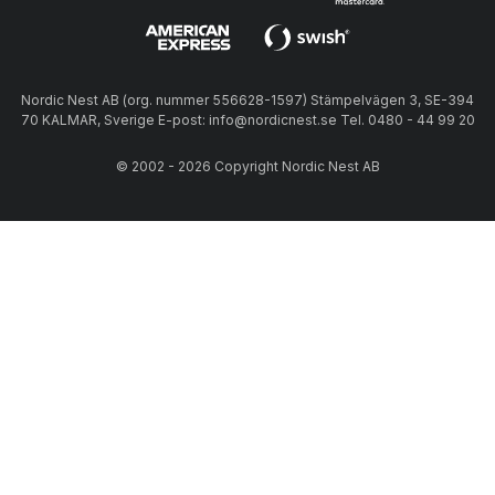
Nordic Nest AB (org. nummer 556628-1597) Stämpelvägen 3, SE-394
70 KALMAR, Sverige E-post: info@nordicnest.se Tel. 0480 - 44 99 20
© 2002 - 2026 Copyright Nordic Nest AB