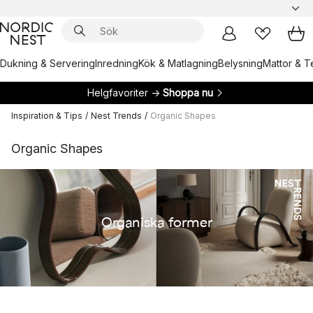
Dukning & Servering
Inredning
Kök & Matlagning
Belysning
Mattor & Te
Helgfavoriter →
Shoppa nu
Inspiration & Tips
/
Nest Trends
/
Organic Shapes
Organic Shapes
Organiska former