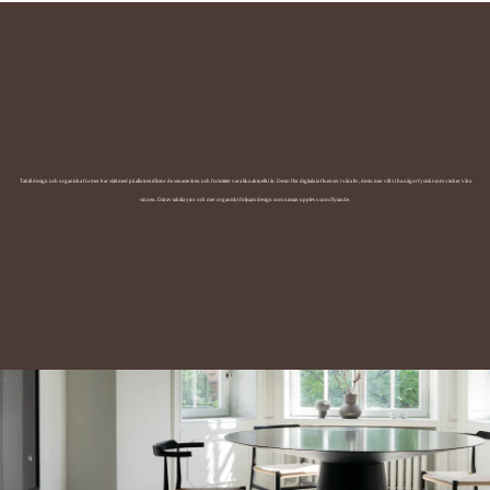
Taktil design och organiska former har stått med på alla trendlistor de senaste åren och fortsätter vara lika aktuellt i år. Desto fler digitala influenser i våra liv, desto mer vill vi ha något fysiskt som väcker våra
sinnen. Därav taktila ytor och mer organiskt följsam design som nästan upplevs som flytande.