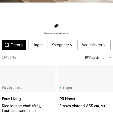
Boa med organiska former
Filtrera
I lager
Kategorier
Varumärken
291
träffar
Popularitet
På väg till oss
I lager
Ferm Living
PR Home
Rico lounge chair fåtölj,
Franza plafond Ø55 cm, Vit
Louisiana sand black