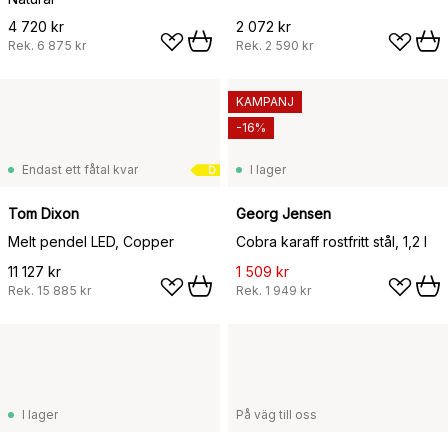
4 720 kr
2 072 kr
Rek.
6 875 kr
Rek.
2 590 kr
KAMPANJ
-16%
Endast ett fåtal kvar
I lager
D
Tom Dixon
Georg Jensen
Melt pendel LED, Copper
Cobra karaff rostfritt stål, 1,2 l
11 127 kr
1 509 kr
Rek.
15 885 kr
Rek.
1 949 kr
I lager
På väg till oss