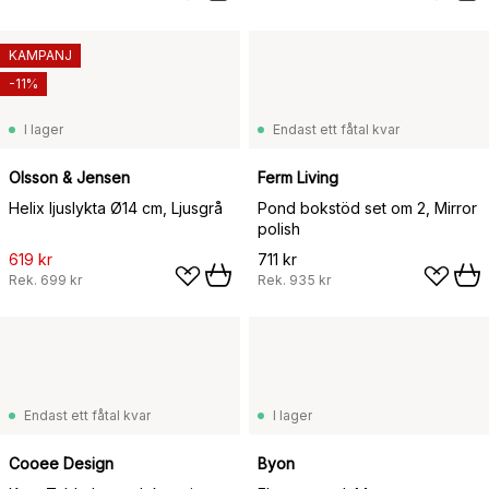
KAMPANJ
-11%
I lager
Endast ett fåtal kvar
Olsson & Jensen
Ferm Living
Helix ljuslykta Ø14 cm, Ljusgrå
Pond bokstöd set om 2, Mirror
polish
619 kr
711 kr
Rek.
699 kr
Rek.
935 kr
Endast ett fåtal kvar
I lager
Cooee Design
Byon