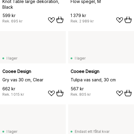
Knot Table large dekoration,
Flow spegel, M
Black
599 kr
1 379 kr
Rek.
695 kr
Rek.
2 989 kr
I lager
I lager
Cooee Design
Cooee Design
Gry vas 30 cm, Clear
Tulipa vas sand, 30 cm
662 kr
567 kr
Rek.
1 015 kr
Rek.
805 kr
I lager
Endast ett fåtal kvar