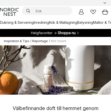
Dukning & Servering
Inredning
Kök & Matlagning
Belysning
Mattor & Te
Helgfavoriter →
Shoppa nu
Inspiration & Tips
/
Reportage
/
Möt Volant
Välbefinnande doft till hemmet genom