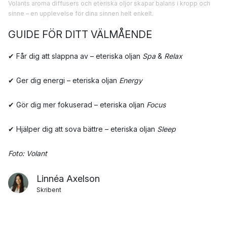
Volants aroma diffusers och eteriska oljor skapar balans i kropp och
sinne – en upplevelse för dina sinnen helt enkelt.
GUIDE FÖR DITT VÄLMÅENDE
✔ Får dig att slappna av – eteriska oljan
Spa
&
Relax
✔ Ger dig energi – eteriska oljan
Energy
✔ Gör dig mer fokuserad – eteriska oljan
Focus
✔ Hjälper dig att sova bättre – eteriska oljan
Sleep
Foto: Volant
Linnéa Axelson
Skribent