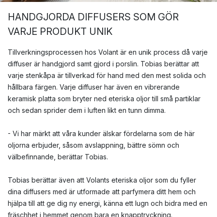
HANDGJORDA DIFFUSERS SOM GÖR
VARJE PRODUKT UNIK
Tillverkningsprocessen hos Volant är en unik process då varje
diffuser är handgjord samt gjord i porslin. Tobias berättar att
varje stenkåpa är tillverkad för hand med den mest solida och
hållbara färgen. Varje diffuser har även en vibrerande
keramisk platta som bryter ned eteriska oljor till små partiklar
och sedan sprider dem i luften likt en tunn dimma.
- Vi har märkt att våra kunder älskar fördelarna som de här
oljorna erbjuder, såsom avslappning, bättre sömn och
välbefinnande, berättar Tobias.
Tobias berättar även att Volants eteriska oljor som du fyller
dina diffusers med är utformade att parfymera ditt hem och
hjälpa till att ge dig ny energi, känna ett lugn och bidra med en
fräschhet i hemmet genom bara en knapptryckning.