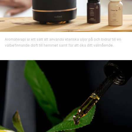
Aromaterapi är ett sätt att använda eteriska oljor på och bidrar till en
välbefinnande doft till hemmet samt för att öka ditt välmående.