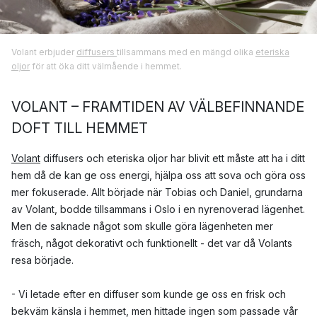
Volant erbjuder
diffusers
tillsammans med en mängd olika
eteriska
oljor
för att öka ditt välmående i hemmet.
VOLANT – FRAMTIDEN AV VÄLBEFINNANDE
DOFT TILL HEMMET
Volant
diffusers och eteriska oljor har blivit ett måste att ha i ditt
hem då de kan ge oss energi, hjälpa oss att sova och göra oss
mer fokuserade. Allt började när Tobias och Daniel, grundarna
av Volant, bodde tillsammans i Oslo i en nyrenoverad lägenhet.
Men de saknade något som skulle göra lägenheten mer
fräsch, något dekorativt och funktionellt - det var då Volants
resa började.
- Vi letade efter en diffuser som kunde ge oss en frisk och
bekväm känsla i hemmet, men hittade ingen som passade vår