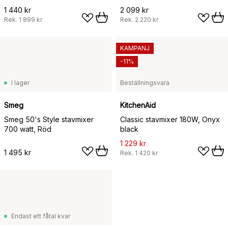
1 440 kr
2 099 kr
Rek.
1 899 kr
Rek.
2 220 kr
KAMPANJ
-11%
I lager
Beställningsvara
Smeg
KitchenAid
Smeg 50's Style stavmixer
Classic stavmixer 180W, Onyx
700 watt, Röd
black
1 229 kr
1 495 kr
Rek.
1 420 kr
Endast ett fåtal kvar