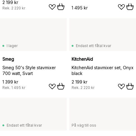
2 199 kr
1 495 kr
Rek.
2 220 kr
I lager
Endast ett fåtal kvar
Smeg
KitchenAid
Smeg 50's Style stavmixer
KitchenAid stavmixer set, Onyx
700 watt, Svart
black
1 399 kr
2 199 kr
Rek.
1 495 kr
Rek.
2 220 kr
Endast ett fåtal kvar
På väg till oss