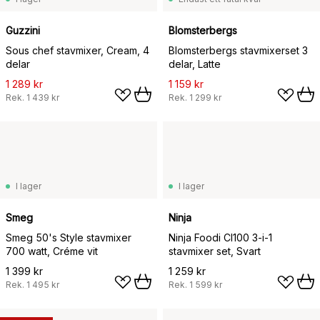
Guzzini
Blomsterbergs
Sous chef stavmixer, Cream, 4
Blomsterbergs stavmixerset 3
delar
delar, Latte
1 289 kr
1 159 kr
Rek.
1 439 kr
Rek.
1 299 kr
I lager
I lager
Smeg
Ninja
Smeg 50's Style stavmixer
Ninja Foodi CI100 3-i-1
700 watt, Créme vit
stavmixer set, Svart
1 399 kr
1 259 kr
Rek.
1 495 kr
Rek.
1 599 kr