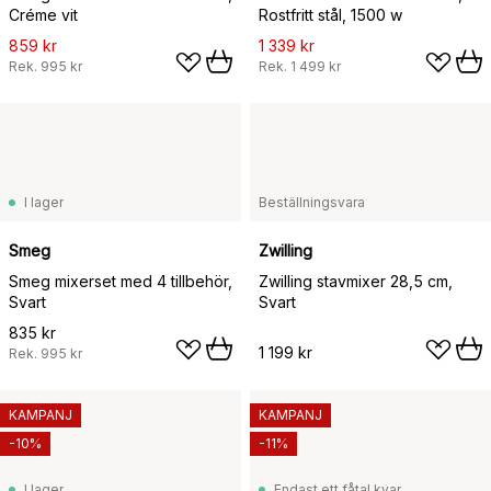
Créme vit
Rostfritt stål, 1500 w
859 kr
1 339 kr
Rek.
995 kr
Rek.
1 499 kr
I lager
Beställningsvara
Smeg
Zwilling
Smeg mixerset med 4 tillbehör,
Zwilling stavmixer 28,5 cm,
Svart
Svart
835 kr
1 199 kr
Rek.
995 kr
KAMPANJ
KAMPANJ
-10%
-11%
I lager
Endast ett fåtal kvar