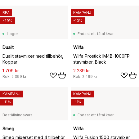
REA
KAMPANJ
-29%
-10%
I lager
Endast ett fåtal kvar
Dualit
Wilfa
Dualit stavmixer med tillbehör,
Wilfa Prostick IM4B-1000FP
Koppar
stavmixer, Black
1 709 kr
2 239 kr
Rek.
2 399 kr
Rek.
2 499 kr
KAMPANJ
KAMPANJ
-11%
-11%
Beställningsvara
Endast ett fåtal kvar
Smeg
Wilfa
Smeg mixerset med 4 tillbehör,
Wilfa Fusion 1500 stavmixer,