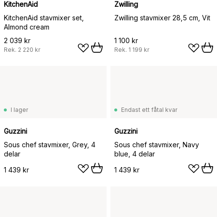
KitchenAid
Zwilling
KitchenAid stavmixer set,
Zwilling stavmixer 28,5 cm, Vit
Almond cream
2 039 kr
1 100 kr
Rek.
2 220 kr
Rek.
1 199 kr
I lager
Endast ett fåtal kvar
Guzzini
Guzzini
Sous chef stavmixer, Grey, 4
Sous chef stavmixer, Navy
delar
blue, 4 delar
1 439 kr
1 439 kr