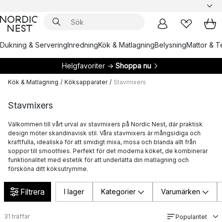
Dukning & Servering
Inredning
Kök & Matlagning
Belysning
Mattor & Te
Helgfavoriter →
Shoppa nu
Kök & Matlagning
/
Köksapparater
/
Stavmixers
Stavmixers
Välkommen till vårt urval av stavmixers på Nordic Nest, där praktisk
design möter skandinavisk stil. Våra stavmixers är mångsidiga och
kraftfulla, idealiska för att smidigt mixa, mosa och blanda allt från
soppor till smoothies. Perfekt för det moderna köket, de kombinerar
funktionalitet med estetik för att underlätta din matlagning och
försköna ditt köksutrymme.
Filtrera
I lager
Kategorier
Varumärken
31
träffar
Popularitet