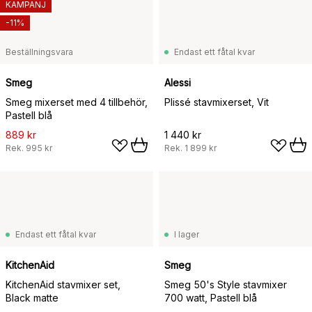
KAMPANJ
-11%
Beställningsvara
Endast ett fåtal kvar
Smeg
Alessi
Smeg mixerset med 4 tillbehör,
Plissé stavmixerset, Vit
Pastell blå
889 kr
1 440 kr
Rek.
995 kr
Rek.
1 899 kr
Endast ett fåtal kvar
I lager
KitchenAid
Smeg
KitchenAid stavmixer set,
Smeg 50's Style stavmixer
Black matte
700 watt, Pastell blå