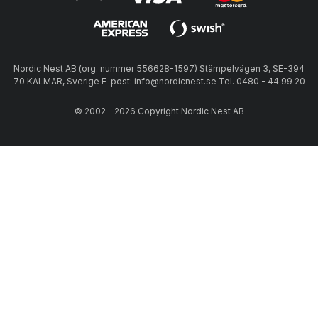
Nordic Nest AB (org. nummer 556628-1597) Stämpelvägen 3, SE-394
70 KALMAR, Sverige E-post: info@nordicnest.se Tel. 0480 - 44 99 20
© 2002 - 2026 Copyright Nordic Nest AB