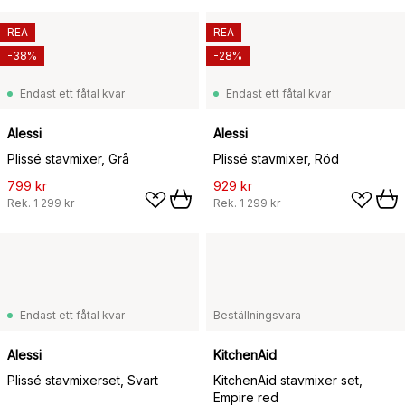
REA
REA
-38%
-28%
Endast ett fåtal kvar
Endast ett fåtal kvar
Alessi
Alessi
Plissé stavmixer, Grå
Plissé stavmixer, Röd
799 kr
929 kr
Rek.
1 299 kr
Rek.
1 299 kr
Endast ett fåtal kvar
Beställningsvara
Alessi
KitchenAid
Plissé stavmixerset, Svart
KitchenAid stavmixer set,
Empire red