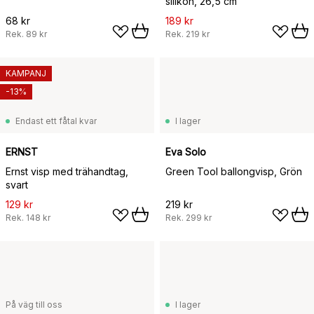
silikon, 26,5 cm
68 kr
189 kr
Rek.
89 kr
Rek.
219 kr
KAMPANJ
-13%
Endast ett fåtal kvar
I lager
ERNST
Eva Solo
Ernst visp med trähandtag,
Green Tool ballongvisp, Grön
svart
129 kr
219 kr
Rek.
148 kr
Rek.
299 kr
På väg till oss
I lager