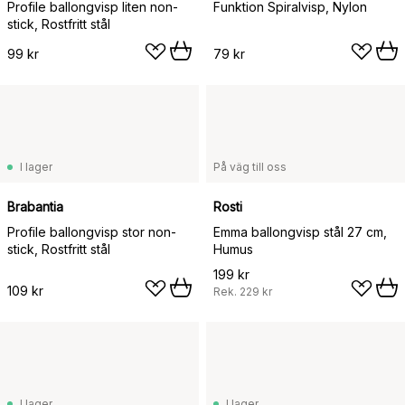
Profile ballongvisp liten non-
Funktion Spiralvisp, Nylon
stick, Rostfritt stål
99 kr
79 kr
I lager
På väg till oss
Brabantia
Rosti
Profile ballongvisp stor non-
Emma ballongvisp stål 27 cm,
stick, Rostfritt stål
Humus
199 kr
109 kr
Rek.
229 kr
I lager
I lager