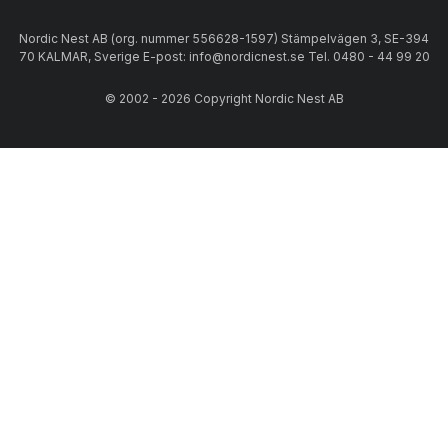
Nordic Nest AB (org. nummer 556628-1597) Stämpelvägen 3, SE-394
70 KALMAR, Sverige E-post: info@nordicnest.se Tel. 0480 - 44 99 20
© 2002 - 2026 Copyright Nordic Nest AB