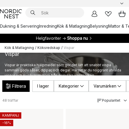
Dukning & Servering
Inredning
Kök & Matlagning
Belysning
Mattor & Te
Helgfavoriter →
Shoppa nu
Kök & Matlagning
/
Köksredskap
/
Vispar
Vispar
Vispar är praktiska hjälpmedel som gör det lätt att snabbt vispa
samman goda såser, dippar, och degar. Här hittar du noggrant utvalda
vispar och mjölkskummare från populära varumärken.
Filtrera
I lager
Kategorier
Varumärken
48
träffar
Popularitet
KAMPANJ
-16%