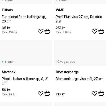
Fiskars
WMF
Functional Form ballongvisp,
Profi Plus visp 27 cm, Rostfritt
26 cm
stål
95 kr
251 kr
Rek.
159 kr
Rek.
419 kr
I lager
På väg till oss
Martinex
Blomsterbergs
Pippi L bakar silikonvisp, S, 21
Blomsterbergs visp stål, 27 cm
cm
59 kr
139 kr
Rek.
99 kr