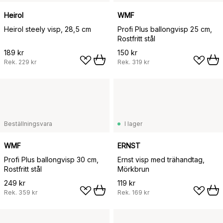
Heirol
WMF
Heirol steely visp, 28,5 cm
Profi Plus ballongvisp 25 cm,
Rostfritt stål
189 kr
150 kr
Rek.
229 kr
Rek.
319 kr
Beställningsvara
I lager
WMF
ERNST
Profi Plus ballongvisp 30 cm,
Ernst visp med trähandtag,
Rostfritt stål
Mörkbrun
249 kr
119 kr
Rek.
359 kr
Rek.
169 kr