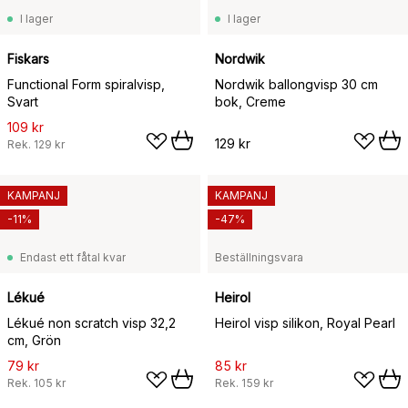
I lager
I lager
Fiskars
Nordwik
Functional Form spiralvisp,
Nordwik ballongvisp 30 cm
Svart
bok, Creme
109 kr
129 kr
Rek.
129 kr
KAMPANJ
KAMPANJ
-11%
-47%
Endast ett fåtal kvar
Beställningsvara
Lékué
Heirol
Lékué non scratch visp 32,2
Heirol visp silikon, Royal Pearl
cm, Grön
79 kr
85 kr
Rek.
105 kr
Rek.
159 kr