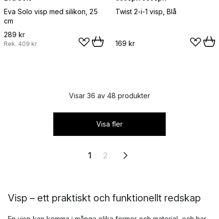
Eva Solo visp med silikon, 25
Twist 2-i-1 visp, Blå
cm
289 kr
169 kr
Rek.
409 kr
Visar 36 av 48 produkter
Visa fler
1
2
Visp – ett praktiskt och funktionellt redskap
En visp kan komma i många olika former och material, och har