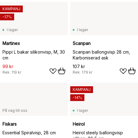
KAMPANJ
-17%
I lager
I lager
Martinex
Scanpan
Pippi L bakar silikonvisp, M, 30
Scanpan ballongvisp 28 cm,
cm
Karboniserad ask
99 kr
107 kr
Rek.
119 kr
Rek.
179 kr
KAMPANJ
-14%
På väg till oss
I lager
Fiskars
Heirol
Essential Spiralvisp, 28 cm
Heirol steely ballongvisp