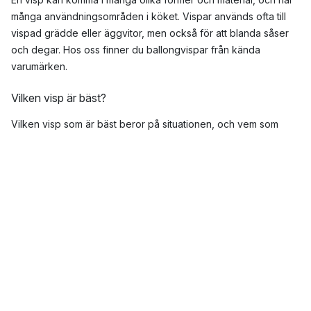
många användningsområden i köket. Vispar används ofta till
vispad grädde eller äggvitor, men också för att blanda såser
och degar. Hos oss finner du ballongvispar från kända
varumärken.
Vilken visp är bäst?
Vilken visp som är bäst beror på situationen, och vem som
använder dem. Det finns olika sorters vispar som gör vissa
uppgifter bättre än andra och tvärtom. Vanligast är en så kallad
ballongvisp, men vi erbjuder även spiralvispar och
mjölkskummare, som
Bodum
mjölkskummare.
Topp tre mest populära varumärken inom vispar
Bodum
Dorre
Fiskars
Vilken sorts visp ska man använda?