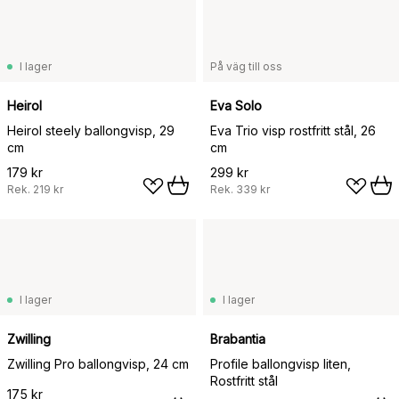
I lager
På väg till oss
Heirol
Eva Solo
Heirol steely ballongvisp, 29
Eva Trio visp rostfritt stål, 26
cm
cm
179 kr
299 kr
Rek.
219 kr
Rek.
339 kr
I lager
I lager
Zwilling
Brabantia
Zwilling Pro ballongvisp, 24 cm
Profile ballongvisp liten,
Rostfritt stål
175 kr